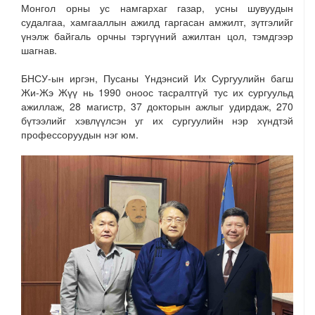
Монгол орны ус намгархаг газар, усны шувуудын
судалгаа, хамгааллын ажилд гаргасан амжилт, зүтгэлийг
үнэлж байгаль орчны тэргүүний ажилтан цол, тэмдгээр
шагнав.
БНСУ-ын иргэн, Пусаны Үндэнсий Их Сургуулийн багш
Жи-Жэ Жүү нь 1990 оноос тасралтгүй тус их сургуульд
ажиллаж, 28 магистр, 37 докторын ажлыг удирдаж, 270
бүтээлийг хэвлүүлсэн уг их сургуулийн нэр хүндтэй
профессоруудын нэг юм.