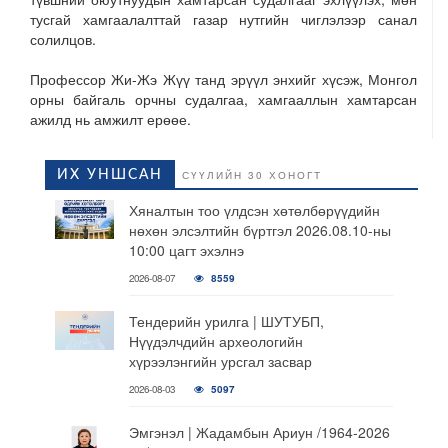
тусгай хамгаалалттай газар нутгийн чиглэлээр санал
солилцов.
Профессор Жи-Жэ Жүү танд эрүүл энхийг хүсэж, Монгол
орны байгаль орчны судалгаа, хамгааллын хамтарсан
ажилд нь амжилт ерөөе.
ИХ УНШСАН
СҮҮЛИЙН 30 ХОНОГТ
Хяналтын тоо үлдсэн хөтөлбөрүүдийн
нөхөн элсэлтийн бүртгэл 2026.08.10-ны
10:00 цагт эхэлнэ
2026-08-07
8559
Тендерийн урилга | ШУТУБП,
Нүүдэлчдийн археологийн
хүрээлэнгийн урсгал засвар
2026-08-03
5097
Эмгэнэл | Жадамбын Ариун /1964-2026