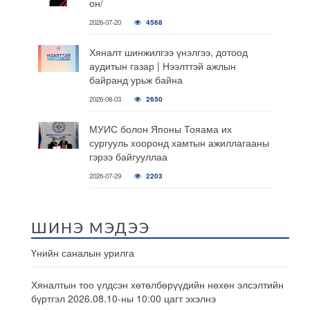
он/
2026-07-20
4568
Хяналт шинжилгээ үнэлгээ, дотоод
аудитын газар | Нээлттэй ажлын
байранд урьж байна
2026-08-03
2650
МУИС болон Японы Тояама их
сургууль хооронд хамтын ажиллагааны
гэрээ байгууллаа
2026-07-29
2203
ШИНЭ МЭДЭЭ
Үнийн саналын урилга
Хяналтын тоо үлдсэн хөтөлбөрүүдийн нөхөн элсэлтийн
бүртгэл 2026.08.10-ны 10:00 цагт эхэлнэ