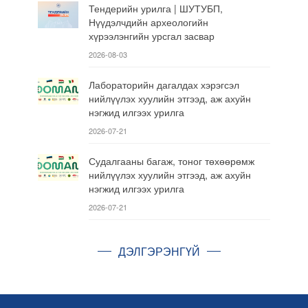
Тендерийн урилга | ШУТУБП,
Нүүдэлчдийн археологийн
хүрээлэнгийн урсгал засвар
2026-08-03
Лабораторийн дагалдах хэрэгсэл
нийлүүлэх хуулийн этгээд, аж ахуйн
нэгжид илгээх урилга
2026-07-21
Судалгааны багаж, тоног төхөөрөмж
нийлүүлэх хуулийн этгээд, аж ахуйн
нэгжид илгээх урилга
2026-07-21
ДЭЛГЭРЭНГҮЙ