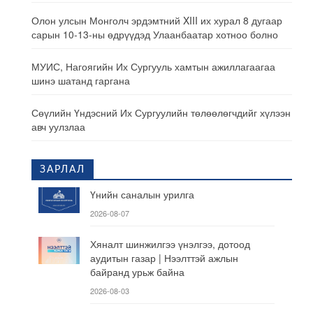
Олон улсын Монголч эрдэмтний XIII их хурал 8 дугаар
сарын 10-13-ны өдрүүдэд Улаанбаатар хотноо болно
МУИС, Нагоягийн Их Сургууль хамтын ажиллагаагаа
шинэ шатанд гаргана
Сөүлийн Үндэсний Их Сургуулийн төлөөлөгчдийг хүлээн
авч уулзлаа
ЗАРЛАЛ
Үнийн саналын урилга
2026-08-07
Хяналт шинжилгээ үнэлгээ, дотоод
аудитын газар | Нээлттэй ажлын
байранд урьж байна
2026-08-03