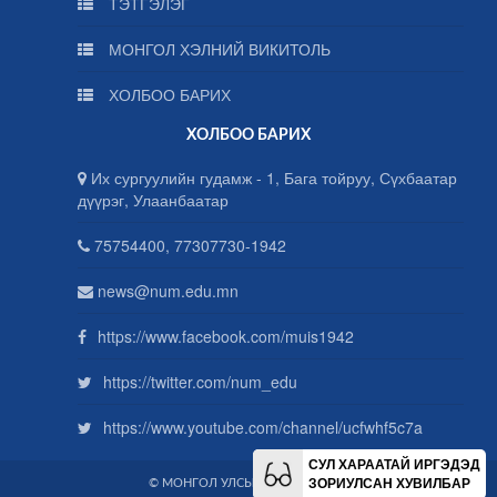
ТЭТГЭЛЭГ
МОНГОЛ ХЭЛНИЙ ВИКИТОЛЬ
ХОЛБОО БАРИХ
ХОЛБОО БАРИХ
Их сургуулийн гудамж - 1, Бага тойруу, Сүхбаатар
дүүрэг, Улаанбаатар
75754400, 77307730-1942
news@num.edu.mn
https://www.facebook.com/muis1942
https://twitter.com/num_edu
https://www.youtube.com/channel/ucfwhf5c7a
СУЛ ХАРААТАЙ ИРГЭДЭД
ЗОРИУЛСАН ХУВИЛБАР
© МОНГОЛ УЛСЫН ИХ СУРГУУЛЬ