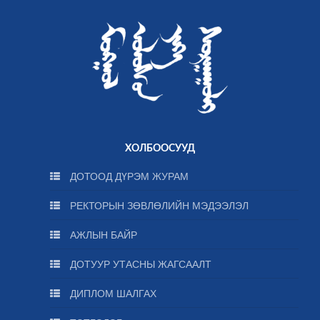
ХОЛБООСУУД
ДОТООД ДҮРЭМ ЖУРАМ
РЕКТОРЫН ЗӨВЛӨЛИЙН МЭДЭЭЛЭЛ
АЖЛЫН БАЙР
ДОТУУР УТАСНЫ ЖАГСААЛТ
ДИПЛОМ ШАЛГАХ