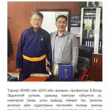
Тэрээр МУИС-ийн ШУС-ийн захирал, профессор Б.Болд-
Эрдэнэтэй уулзаж, цаашид хамтран гүйцэтгэх ус,
намгархаг газар, усны шувууд, нөмрөг тас, загасны
ангилал зүйн судалгааны чиглэлийн талаар, ахисан
түвшний оюутнуудын хамтарсан судалгааг эхлүүлэх, мөн