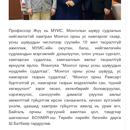
Профессор Жүү нь МУИС, Монголын шувуу судлалын
нийгэмлэгтэй хамтран Монгол орны ус намгархаг газар,
усны шувуудын чиглэлээр сүүлийн 10 жил тасралтгүй
ажиллаж, МУИС-ийн оюутан, багш, нийгэмлэгийн
судлаачдын мэргэжлийг дээшлүүлэх, олон улсын сургалт,
хамтарсан судалгаа, хамгааллын ажлыг тасралтгүй
өрнүүлж ирлээ. Ялангуяа “Монгол орны усны шувуудын
нүүдлийн судалгаа”, “Монгол орны усны шувууд, ус
намгархаг газрын судалгаа”, “Монгол орны Рамсарт
бүртгэлтэй ус, намгархаг газрын мэдээллийн сан, түүний
хөгжүүлэлт” зэрэг төсөл, хөтөлбөрийг боловсруулах,
хэрэгжүүлэх, санхүүгийн дэмжлэг үзүүлэх ажлыг
амжилттай гүйцэтгэж ирсэн санаачилга, хичээл зүтгэлийг
үнэлж, цаашид хамтран гүйцэтгэх ажилд нь урам өгч,
Байгаль орчны тэргүүний ажилтан цол, тэмдгээр
шагнасныг БОУАӨЯ-ны Төрийн нарийн бичгийн дарга
Ш.Батбаяр гардуулав.