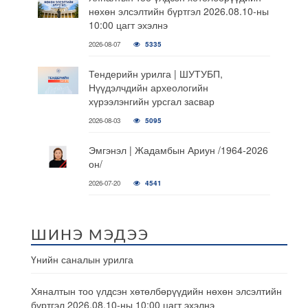
нөхөн элсэлтийн бүртгэл 2026.08.10-ны
10:00 цагт эхэлнэ
2026-08-07
5335
Тендерийн урилга | ШУТУБП,
Нүүдэлчдийн археологийн
хүрээлэнгийн урсгал засвар
2026-08-03
5095
Эмгэнэл | Жадамбын Ариун /1964-2026
он/
2026-07-20
4541
ШИНЭ МЭДЭЭ
Үнийн саналын урилга
Хяналтын тоо үлдсэн хөтөлбөрүүдийн нөхөн элсэлтийн
бүртгэл 2026.08.10-ны 10:00 цагт эхэлнэ