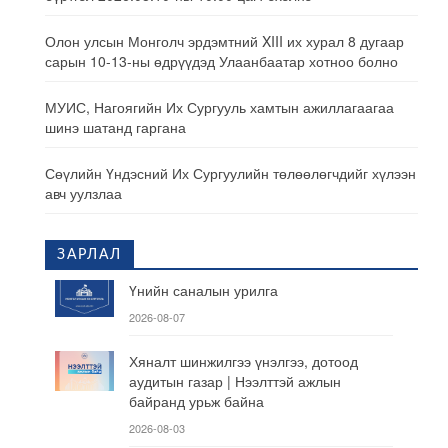
Олон улсын Монголч эрдэмтний XIII их хурал 8 дугаар
сарын 10-13-ны өдрүүдэд Улаанбаатар хотноо болно
МУИС, Нагоягийн Их Сургууль хамтын ажиллагаагаа
шинэ шатанд гаргана
Сөүлийн Үндэсний Их Сургуулийн төлөөлөгчдийг хүлээн
авч уулзлаа
ЗАРЛАЛ
Үнийн саналын урилга
2026-08-07
Хяналт шинжилгээ үнэлгээ, дотоод
аудитын газар | Нээлттэй ажлын
байранд урьж байна
2026-08-03