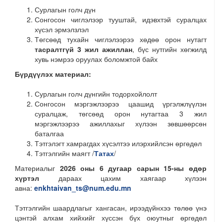
Сурлагын голч дүн
Сонгосон чиглэлээр тууштай, идэвхтэй суралцах
хүсэл эрмэлзлэл
Төгсөөд тухайн чиглэлээрээ хөдөө орон нутагт
тасралтгүй 3 жил ажиллан
, бүс нутгийн хөгжилд
хувь нэмрээ оруулах боломжтой байх
Бүрдүүлэх материал:
Сурлагын голч дүнгийн тодорхойлолт
Сонгосон мэргэжлээрээ цаашид үргэлжлүүлэн
суралцаж, төгсөөд орон нутагтаа 3 жил
мэргэжлээрээ ажиллахыг хүлээн зөвшөөрсөн
баталгаа
Тэтгэлэгт хамрагдах хүсэлтээ илэрхийлсэн өргөдөл
Тэтгэлгийн маягт /
Татах
/
Материалыг
2026 оны 6 дугаар сарын 15-ны өдөр
хүртэл
дараах цахим хаягаар хүлээн
авна:
enkhtaivan_ts@num.edu.mn
Тэтгэлгийн шаардлагыг хангасан, ирээдүйнхээ төлөө үнэ
цэнтэй алхам хийхийг хүссэн бүх оюутныг өргөдөл