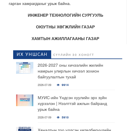
гарган хамрагдахыг урьж байна.
ИНЖЕНЕР ТЕХНОЛОГИЙН СУРГУУЛЬ
ОЮУТНЫ ХӨГЖЛИЙН ГАЗАР
ХАМТЫН АЖИЛЛАГААНЫ ГАЗАР
ИХ УНШСАН
СҮҮЛИЙН 30 ХОНОГТ
2026-2027 оны хичээлийн жилийн
намрын улирлын хичээл зохион
байгуулалтын тухай
2026-07-09
9914
МУИС-ийн Үндсэн хуулийн эрх зүйн
хүрээлэн | Нээлттэй ажлын байранд
урьж байна
2026-07-09
5910
Хяналтын тоо үлдсэн хөтөлбөрүүдийн