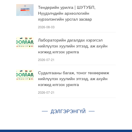
Тендерийн урилга | ШУТУБП,
Нүүдэлчдийн археологийн
хүрээлэнгийн урсгал засвар
2026-08-03
Лабораторийн дагалдах хэрэгсэл
нийлүүлэх хуулийн этгээд, аж ахуйн
нэгжид илгээх урилга
2026-07-21
Судалгааны багаж, тоног төхөөрөмж
нийлүүлэх хуулийн этгээд, аж ахуйн
нэгжид илгээх урилга
2026-07-21
ДЭЛГЭРЭНГҮЙ