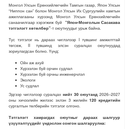
Монгол Улсын Ерөнхийлөгчийн Тамгын газар, Япон Улсын
“Ниппон сан” болон Монгол Улсын Их Сургуулийн хамтын
ажиллагааны хүрээнд Монгол Улсын Ерөнхийлөгчийн
санаачилгаар хэрэгжиж буй
“Япон-Монголын Сасакава
тэтгэлэгт хөтөлбөр”
-т оюутнуудыг урьж байна.
Тус тэтгэлэг нь дараах чиглэлээр I түвшинг амжилттай
төгсөж, II түвшинд элсэн суралцах оюутнуудад
зориулагдсан болно. Үүнд:
Ойн аж ахуй
Хүрээлэн буй орчин судлал
Хүрээлэн буй орчны инженерчлэл
Экологи
Ус судлал
Эдгээр чиглэлээр суралцах
нийт 30 оюутанд
2026–2027
оны хичээлийн жилээс эхлэн 3 жилийн
120 кредитийн
сургалтын төлбөрийн тэтгэлэг олгоно.
Тэтгэлэгт хамрагдах оюутныг дараах шалгуур
үзүүлэлтүүдийг үндэслэн сонгон шалгаруулна: