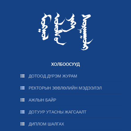
ХОЛБООСУУД
ДОТООД ДҮРЭМ ЖУРАМ
РЕКТОРЫН ЗӨВЛӨЛИЙН МЭДЭЭЛЭЛ
АЖЛЫН БАЙР
ДОТУУР УТАСНЫ ЖАГСААЛТ
ДИПЛОМ ШАЛГАХ