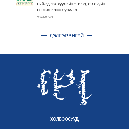
нийлүүлэх хуулийн этгээд, аж ахуйн
нэгжид илгээх урилга
2026-07-21
ДЭЛГЭРЭНГҮЙ
ХОЛБООСУУД