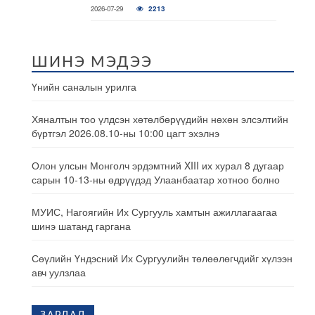
2026-07-29
2213
ШИНЭ МЭДЭЭ
Үнийн саналын урилга
Хяналтын тоо үлдсэн хөтөлбөрүүдийн нөхөн элсэлтийн
бүртгэл 2026.08.10-ны 10:00 цагт эхэлнэ
Олон улсын Монголч эрдэмтний XIII их хурал 8 дугаар
сарын 10-13-ны өдрүүдэд Улаанбаатар хотноо болно
МУИС, Нагоягийн Их Сургууль хамтын ажиллагаагаа
шинэ шатанд гаргана
Сөүлийн Үндэсний Их Сургуулийн төлөөлөгчдийг хүлээн
авч уулзлаа