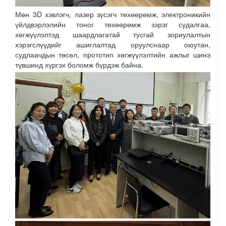
Мөн 3D хэвлэгч, лазер зүсэгч төхөөрөмж, электроникийн
үйлдвэрлэлийн тоног төхөөрөмж зэрэг судалгаа,
хөгжүүлэлтэд шаардлагатай тусгай зориулалтын
хэрэгслүүдийг ашиглалтад оруулснаар оюутан,
судлаачдын төсөл, прототип хөгжүүлэлтийн ажлыг шинэ
түвшинд хүргэх боломж бүрдэж байна.