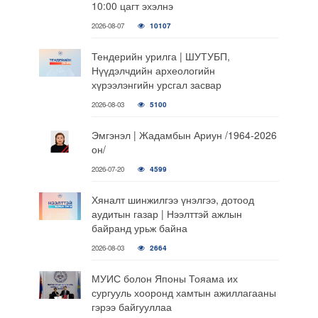
10:00 цагт эхэлнэ
2026-08-07
10107
Тендерийн урилга | ШУТУБП,
Нүүдэлчдийн археологийн
хүрээлэнгийн урсгал засвар
2026-08-03
5100
Эмгэнэл | Жадамбын Ариун /1964-2026
он/
2026-07-20
4599
Хяналт шинжилгээ үнэлгээ, дотоод
аудитын газар | Нээлттэй ажлын
байранд урьж байна
2026-08-03
2664
МУИС болон Японы Тояама их
сургууль хооронд хамтын ажиллагааны
гэрээ байгууллаа