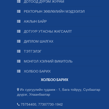
ДОТООД ДҮРЭМ ЖУРАМ
РЕКТОРЫН ЗӨВЛӨЛИЙН МЭДЭЭЛЭЛ
АЖЛЫН БАЙР
ДОТУУР УТАСНЫ ЖАГСААЛТ
ДИПЛОМ ШАЛГАХ
ТЭТГЭЛЭГ
МОНГОЛ ХЭЛНИЙ ВИКИТОЛЬ
ХОЛБОО БАРИХ
ХОЛБОО БАРИХ
Их сургуулийн гудамж - 1, Бага тойруу, Сүхбаатар
дүүрэг, Улаанбаатар
75754400, 77307730-1942