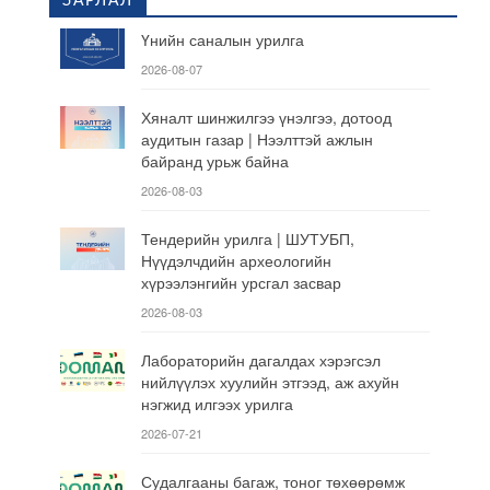
ЗАРЛАЛ
Үнийн саналын урилга
2026-08-07
Хяналт шинжилгээ үнэлгээ, дотоод
аудитын газар | Нээлттэй ажлын
байранд урьж байна
2026-08-03
Тендерийн урилга | ШУТУБП,
Нүүдэлчдийн археологийн
хүрээлэнгийн урсгал засвар
2026-08-03
Лабораторийн дагалдах хэрэгсэл
нийлүүлэх хуулийн этгээд, аж ахуйн
нэгжид илгээх урилга
2026-07-21
Судалгааны багаж, тоног төхөөрөмж