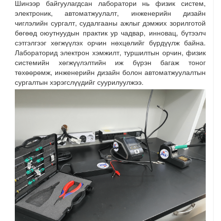
Шинээр байгуулагдсан лаборатори нь физик систем,
электроник, автоматжуулалт, инженерийн дизайн
чиглэлийн сургалт, судалгааны ажлыг дэмжих зорилготой
бөгөөд оюутнуудын практик ур чадвар, инновац, бүтээлч
сэтгэлгээг хөгжүүлэх орчин нөхцөлийг бүрдүүлж байна.
Лабораторид электрон хэмжилт, туршилтын орчин, физик
системийн хөгжүүлэлтийн иж бүрэн багаж тоног
төхөөрөмж, инженерийн дизайн болон автоматжуулалтын
сургалтын хэрэгслүүдийг суурилуулжээ.