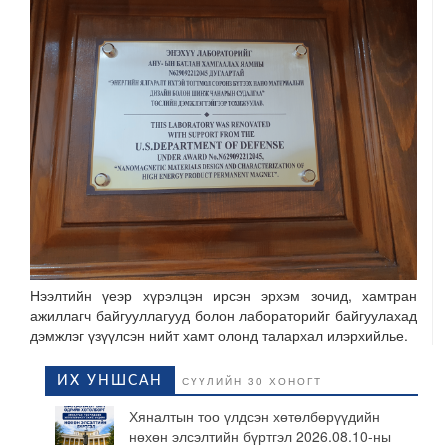
Нээлтийн үеэр хүрэлцэн ирсэн эрхэм зочид, хамтран
ажиллагч байгууллагууд болон лабораторийг байгуулахад
дэмжлэг үзүүлсэн нийт хамт олонд талархал илэрхийлье.
ИХ УНШСАН
СҮҮЛИЙН 30 ХОНОГТ
Хяналтын тоо үлдсэн хөтөлбөрүүдийн
нөхөн элсэлтийн бүртгэл 2026.08.10-ны