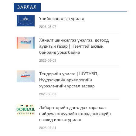
ЗАРЛАЛ
Үнийн саналын урилга
2026-08-07
Хяналт шинжилгээ үнэлгээ, дотоод
аудитын газар | Нээлттэй ажлын
байранд урьж байна
2026-08-03
Тендерийн урилга | ШУТУБП,
Нүүдэлчдийн археологийн
хүрээлэнгийн урсгал засвар
2026-08-03
Лабораторийн дагалдах хэрэгсэл
нийлүүлэх хуулийн этгээд, аж ахуйн
нэгжид илгээх урилга
2026-07-21