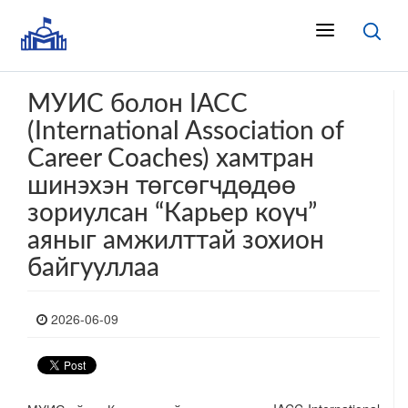
МУИС болон IACC
(International Association of
Career Coaches) хамтран
шинэхэн төгсөгчдөдөө
зориулсан “Карьер коүч”
аяныг амжилттай зохион
байгууллаа
2026-06-09