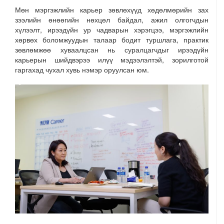
Мөн мэргэжлийн карьер зөвлөхүүд хөдөлмөрийн зах
зээлийн өнөөгийн нөхцөл байдал, ажил олгогчдын
хүлээлт, ирээдүйн ур чадварын хэрэгцээ, мэргэжлийн
хөрвөх боломжуудын талаар бодит туршлага, практик
зөвлөмжөө хуваалцсан нь суралцагчдыг ирээдүйн
карьерын шийдвэрээ илүү мэдээлэлтэй, зорилготой
гаргахад чухал хувь нэмэр оруулсан юм.