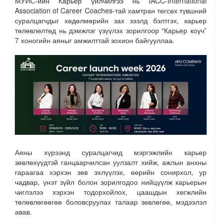
МУИС-ийн Карьер үйлчилгээ нь IACC-International
Association of Career Coaches-тай хамтран төгсөх түвшний
суралцагчдыг хөдөлмөрийн зах зээлд бэлтгэх, карьер
төлөвлөлтөд нь дэмжлэг үзүүлэх зорилгоор “Карьер коүч”
7 хоногийн аяныг амжилттай зохион байгууллаа.
Аяны хүрээнд суралцагчид мэргэжлийн карьер
зөвлөхүүдтэй ганцаарчилсан уулзалт хийж, ажлын анхны
гараагаа хэрхэн зөв эхлүүлэх, өөрийн сонирхол, ур
чадвар, үнэт зүйл болон зорилгодоо нийцүүлж карьерын
чиглэлээ хэрхэн тодорхойлох, цаашдын хөгжлийн
төлөвлөгөөгөө боловсруулах талаар зөвлөгөө, мэдээлэл
авав.