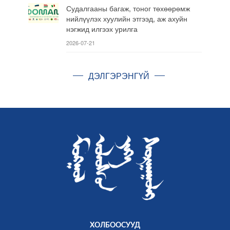
Судалгааны багаж, тоног төхөөрөмж
нийлүүлэх хуулийн этгээд, аж ахуйн
нэгжид илгээх урилга
2026-07-21
ДЭЛГЭРЭНГҮЙ
ХОЛБООСУУД