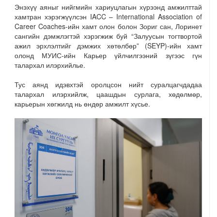
Энэхүү аяныг нийгмийн хариуцлагын хүрээнд амжилттай
хамтран хэрэгжүүлсэн IACC – International Association of
Career Coaches-ийн хамт олон болон Зориг сан, Лоринет
сангийн дэмжлэгтэй хэрэгжиж буй “Залуусын тогтвортой
ажил эрхлэлтийг дэмжих хөтөлбөр” (SEYP)-ийн хамт
олонд МУИС-ийн Карьер үйлчилгээний зүгээс гүн
талархал илэрхийлье.
Тус аянд идэвхтэй оролцсон нийт суралцагчдадаа
талархал илэрхийлж, цаашдын сурлага, хөдөлмөр,
карьерын хөгжилд нь өндөр амжилт хүсье.