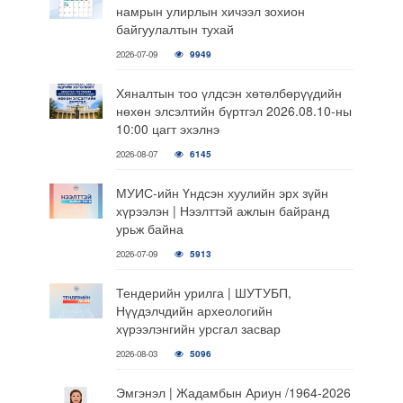
намрын улирлын хичээл зохион
байгуулалтын тухай
2026-07-09
9949
Хяналтын тоо үлдсэн хөтөлбөрүүдийн
нөхөн элсэлтийн бүртгэл 2026.08.10-ны
10:00 цагт эхэлнэ
2026-08-07
6145
МУИС-ийн Үндсэн хуулийн эрх зүйн
хүрээлэн | Нээлттэй ажлын байранд
урьж байна
2026-07-09
5913
Тендерийн урилга | ШУТУБП,
Нүүдэлчдийн археологийн
хүрээлэнгийн урсгал засвар
2026-08-03
5096
Эмгэнэл | Жадамбын Ариун /1964-2026