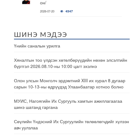
он/
2026-07-20
4547
ШИНЭ МЭДЭЭ
Үнийн саналын урилга
Хяналтын тоо үлдсэн хөтөлбөрүүдийн нөхөн элсэлтийн
бүртгэл 2026.08.10-ны 10:00 цагт эхэлнэ
Олон улсын Монголч эрдэмтний XIII их хурал 8 дугаар
сарын 10-13-ны өдрүүдэд Улаанбаатар хотноо болно
МУИС, Нагоягийн Их Сургууль хамтын ажиллагаагаа
шинэ шатанд гаргана
Сөүлийн Үндэсний Их Сургуулийн төлөөлөгчдийг хүлээн
авч уулзлаа