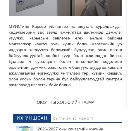
МУИС-ийн Карьер үйлчилгээ нь оюутан, суралцагчдыг
хөдөлмөрийн зах зээлд амжилттай шилжихэд дэмжлэг
үзүүлэх, карьерын зөвлөгөө өгөх, ажлын байрны
мэдээллээр хангах, хувь хүний болон мэргэжлийн ур
чадварыг хөгжүүлэх боломжийг бүрдүүлэх, ажил олгогч
байгууллагуудтай холбох гүүр болж ажилладаг билээ.
Цаашид ч суралцагч болон төгсөгчдийн хөдөлмөр
эрхлэлтийг дэмжих, ажил олгогч байгууллагуудтай хамтын
ажиллагаагаа өргөжүүлэх чиглэлээр төр, хувийн хэвшил,
олон улсын болон төрийн бус байгууллагуудтай хамтран
ажиллахад нээлттэй байх болно.
ОЮУТНЫ ХӨГЖЛИЙН ГАЗАР
ИХ УНШСАН
СҮҮЛИЙН 30 ХОНОГТ
2026-2027 оны хичээлийн жилийн