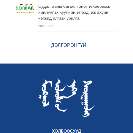
Судалгааны багаж, тоног төхөөрөмж
нийлүүлэх хуулийн этгээд, аж ахуйн
нэгжид илгээх урилга
2026-07-21
ДЭЛГЭРЭНГҮЙ
ХОЛБООСУУД