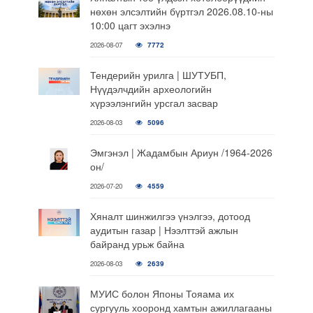
нөхөн элсэлтийн бүртгэл 2026.08.10-ны
10:00 цагт эхэлнэ
2026-08-07
7772
Тендерийн урилга | ШУТУБП,
Нүүдэлчдийн археологийн
хүрээлэнгийн урсгал засвар
2026-08-03
5096
Эмгэнэл | Жадамбын Ариун /1964-2026
он/
2026-07-20
4559
Хяналт шинжилгээ үнэлгээ, дотоод
аудитын газар | Нээлттэй ажлын
байранд урьж байна
2026-08-03
2639
МУИС болон Японы Тояама их
сургууль хооронд хамтын ажиллагааны