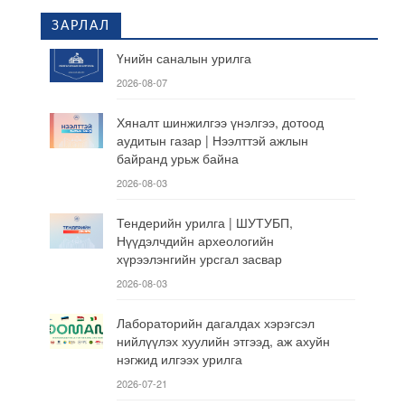
ЗАРЛАЛ
Үнийн саналын урилга
2026-08-07
Хяналт шинжилгээ үнэлгээ, дотоод
аудитын газар | Нээлттэй ажлын
байранд урьж байна
2026-08-03
Тендерийн урилга | ШУТУБП,
Нүүдэлчдийн археологийн
хүрээлэнгийн урсгал засвар
2026-08-03
Лабораторийн дагалдах хэрэгсэл
нийлүүлэх хуулийн этгээд, аж ахуйн
нэгжид илгээх урилга
2026-07-21