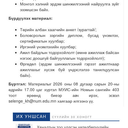
Монгол хэлний эрдэм шинжилгээний найруулга зүйг
эзэмшсэн байх.
Бүрдүүлэх материал:
Төрийн албан хаагчийн анкет /зурагтай/;
Боловсролын зэргийн диплом, бусад үнэмлэх,
сертификатын хуулбар;
Иргэний үнэмлэхийн хуулбар;
Ажил байдлын тодорхойлолт (өмнө ажиллаж байсан
нэгээс доошгүй байгууллагын тодорхойлолт);
Өргөдөл (эрдэм шинжилгээний гэрээт ажилтнаар
ажиллахыг хүсэж буй үндэслэлээ танилцуулсан
байх).
Бүртгэл:
Материалыг 2026 оны 08 дугаар сарын 20-ны
өдрийн 17.00 цаг хүртэл МУИС-ийн Номын сангийн 403
тоот өрөөнд биеэр авч ирэх, эсвэл
selenge_kh@num.edu.mn хаягаар илгээнэ үү.
ИХ УНШСАН
СҮҮЛИЙН 30 ХОНОГТ
Хяналтын тоо үлдсэн хөтөлбөрүүдийн