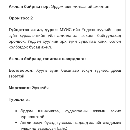
Ажлын байрны нэр:
Эрдэм шинжилгээний ажилтан
Орон тоо:
2
Гүйцэтгэх ажил, үүрэг:
МУИС-ийн Үндсэн хуулийн эрх
зүйн хүрээлэнгийн үйл ажиллагааг зохион байгуулахад
оролцох, Үндсэн хуулийн эрх зүйн судалгаа хийх, болон
холбогдох бусад ажил.
Ажлын байранд тавигдах шаардлага:
Боловсрол:
Хууль зүйн бакалавр эсхүл түүнээс дээш
зэрэгтэй
Мэргэжил:
Эрх зүйч
Туршлага:
Эрдэм шинжилгээ, судалгааны ажлын зохих
туршлагатай
Англи эсхүл бусад түгээмэл гадаад хэлийг академик
түвшинд эзэмшсэн байх;