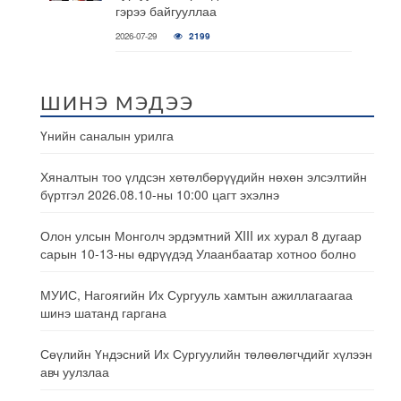
гэрээ байгууллаа
2026-07-29
2199
ШИНЭ МЭДЭЭ
Үнийн саналын урилга
Хяналтын тоо үлдсэн хөтөлбөрүүдийн нөхөн элсэлтийн
бүртгэл 2026.08.10-ны 10:00 цагт эхэлнэ
Олон улсын Монголч эрдэмтний XIII их хурал 8 дугаар
сарын 10-13-ны өдрүүдэд Улаанбаатар хотноо болно
МУИС, Нагоягийн Их Сургууль хамтын ажиллагаагаа
шинэ шатанд гаргана
Сөүлийн Үндэсний Их Сургуулийн төлөөлөгчдийг хүлээн
авч уулзлаа