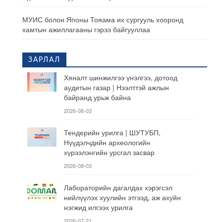
МУИС болон Японы Тояама их сургууль хооронд
хамтын ажиллагааны гэрээ байгууллаа
ЗАРЛАЛ
Хяналт шинжилгээ үнэлгээ, дотоод
аудитын газар | Нээлттэй ажлын
байранд урьж байна
2026-08-03
Тендерийн урилга | ШУТУБП,
Нүүдэлчдийн археологийн
хүрээлэнгийн урсгал засвар
2026-08-03
Лабораторийн дагалдах хэрэгсэл
нийлүүлэх хуулийн этгээд, аж ахуйн
нэгжид илгээх урилга
2026-07-21