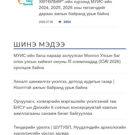
ХӨТӨЛБӨР”-ийн хүрээнд МУИС-ийн
2024, 2025, 2026 оны төгсөгчдийг
дараах ажлын байранд урьж байна
2026-07-08
2504
ШИНЭ МЭДЭЭ
МУИС-ийн багш нараар ахлуулсан Монгол Улсын баг
олон улсын хиймэл оюуны III олимпиадад (IOAI 2026)
оролцож байна
Хяналт шинжилгээ үнэлгээ, дотоод аудитын газар |
Нээлттэй ажлын байранд урьж байна
Орчуулагч, хэлмэрчийн мэргэшлийн үнэлгээний төв
БНСУ-ын Дэлхийн К-соёлын консерциумтай хамтын
ажиллагааны санамж бичиг байгууллаа
Тендерийн урилга | ШУТУБП, Нүүдэлчдийн археологийн
хүрээлэнгийн урсгал засвар