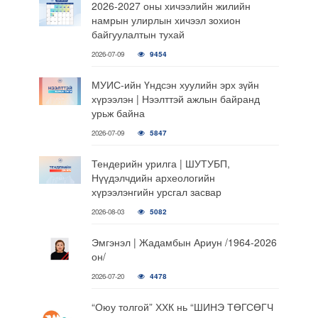
2026-2027 оны хичээлийн жилийн
намрын улирлын хичээл зохион
байгуулалтын тухай
2026-07-09
9454
МУИС-ийн Үндсэн хуулийн эрх зүйн
хүрээлэн | Нээлттэй ажлын байранд
урьж байна
2026-07-09
5847
Тендерийн урилга | ШУТУБП,
Нүүдэлчдийн археологийн
хүрээлэнгийн урсгал засвар
2026-08-03
5082
Эмгэнэл | Жадамбын Ариун /1964-2026
он/
2026-07-20
4478
“Оюу толгой” ХХК нь “ШИНЭ ТӨГСӨГЧ