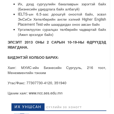
Их, дээд сургуулийн бакалаврын зэрэгтэй байх
(Бизнесийн удирдлага байх албагүй)
IELTS-ын 6.5-аас доошгүй оноотой байх, эсвэл
ЭнСиСи Хөтөлбөрийн англи хэлний Higher English
Placement Test-ийн шаардагдах оноо авсан байх
Үргэлжлүүлэн суралцах төлбөрийн чадвартай байх
(Ажил эрхэлдэг байх)
ЭЛСЭЛТ 2013 ОНЫ 2 САРЫН 10-19-НЫ ӨДРҮҮДЭД
ЯВАГДАНА.
БИДЭНТЭЙ ХОЛБОО БАРИХ
:
Хаяг: МУИС-ийн Бизнесийн Сургууль, 216 тоот,
Менежментийн тэнхим
Утас/Факс: 77307730-4120, 351940
Цахим хаяг: www.ncc.ses.edu.mn
ИХ УНШСАН
СҮҮЛИЙН 30 ХОНОГТ