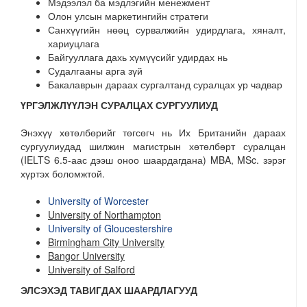
Мэдээлэл ба мэдлэгийн менежмент
Олон улсын маркетингийн стратеги
Санхүүгийн нөөц сурвалжийн удирдлага, хяналт,
хариуцлага
Байгууллага дахь хүмүүсийг удирдах нь
Судалгааны арга зүй
Бакалаврын дараах сургалтанд суралцах ур чадвар
ҮРГЭЛЖЛҮҮЛЭН СУРАЛЦАХ СУРГУУЛИУД
Энэхүү хөтөлбөрийг төгсөгч нь Их Британийн дараах
сургуулиудад шилжин магистрын хөтөлбөрт суралцан
(IELTS 6.5-аас дээш оноо шаардагдана) MBA, MSc. зэрэг
хүртэх боломжтой.
University of Worcester
University of Northampton
University of Gloucestershire
Birmingham City University
Bangor University
University of Salford
ЭЛСЭХЭД ТАВИГДАХ ШААРДЛАГУУД