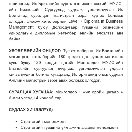
горилогчид Их Британийн сургалтын ихэнх хэсгийг МУИС-
ийн Бизнесийн Сургуульд судлаж, үргэлжлүүлэн Их
Британид суралцан магистрын зэрэг хүртэх боломж
олгодог. Энэхүү хөтөлбөрийн Level 7 Diploma in Business
Management буюу Долоодугаар түвшний бизнесийн
удирдлагын дипломын хөтөлбөр өвлийн элсэлтээ авч
байна.
ХӨТӨЛБӨРИЙН ОНЦЛОГ:
Тус хөтөлбөр нь Их Британийн
магистрын хөтөлбөрийн 180 кредит цаг сургалтын ихэнх
хувь буюу 120 кредит цагийг Монголдоо МУИС-ийн
Бизнесийн сургуульд дүүргэж, үргэлжлүүлэн үлдсэн
хичээлүүдийг богино хугацаанд Их Британид очиж судлан
Английн магистрын зэрэг авах боломж олгодог.
СУРАЛЦАХ ХУГАЦАА:
Монголдоо
1 жил оройн цагаар +
Англи улсад 14 хоног/6 сар
СУДЛАХ ХИЧЭЭЛҮҮД:
Стратегийн менежмент
Стратегийн түвшний үйл ажиллагааны менежмент