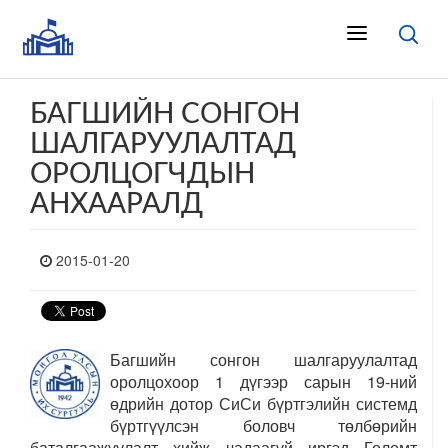
БАГШИЙН СОНГОН
ШАЛГАРУУЛАЛТАД
ОРОЛЦОГЧДЫН
АНХААРАЛД
2015-01-20
Багшийн сонгон шалгаруулалтад
оролцохоор 1 дүгээр сарын 19-ний
өдрийн дотор СиСи бүртгэлийн системд
бүртгүүлсэн боловч төлбөрийн
баталгаажуулалт хийж чадаагүй иргэд Голомт