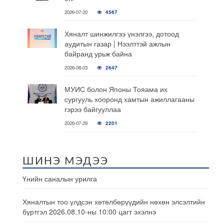
2026-07-20
4567
Хяналт шинжилгээ үнэлгээ, дотоод
аудитын газар | Нээлттэй ажлын
байранд урьж байна
2026-08-03
2647
МУИС болон Японы Тояама их
сургууль хооронд хамтын ажиллагааны
гэрээ байгууллаа
2026-07-29
2201
ШИНЭ МЭДЭЭ
Үнийн саналын урилга
Хяналтын тоо үлдсэн хөтөлбөрүүдийн нөхөн элсэлтийн
бүртгэл 2026.08.10-ны 10:00 цагт эхэлнэ