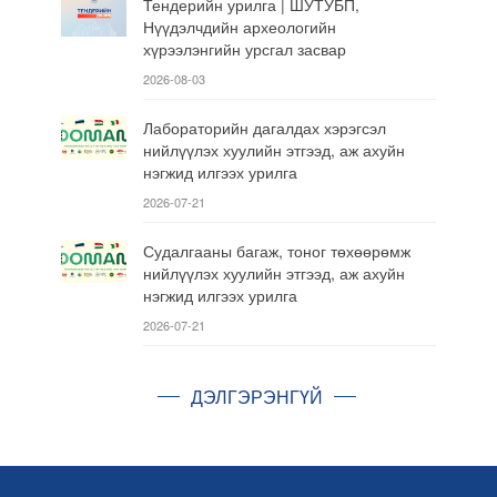
Тендерийн урилга | ШУТУБП,
Нүүдэлчдийн археологийн
хүрээлэнгийн урсгал засвар
2026-08-03
Лабораторийн дагалдах хэрэгсэл
нийлүүлэх хуулийн этгээд, аж ахуйн
нэгжид илгээх урилга
2026-07-21
Судалгааны багаж, тоног төхөөрөмж
нийлүүлэх хуулийн этгээд, аж ахуйн
нэгжид илгээх урилга
2026-07-21
ДЭЛГЭРЭНГҮЙ