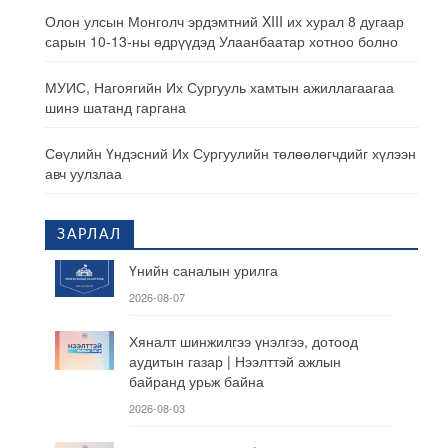
Олон улсын Монголч эрдэмтний XIII их хурал 8 дугаар
сарын 10-13-ны өдрүүдэд Улаанбаатар хотноо болно
МУИС, Нагоягийн Их Сургууль хамтын ажиллагаагаа
шинэ шатанд гаргана
Сөүлийн Үндэсний Их Сургуулийн төлөөлөгчдийг хүлээн
авч уулзлаа
ЗАРЛАЛ
Үнийн саналын урилга
2026-08-07
Хяналт шинжилгээ үнэлгээ, дотоод
аудитын газар | Нээлттэй ажлын
байранд урьж байна
2026-08-03