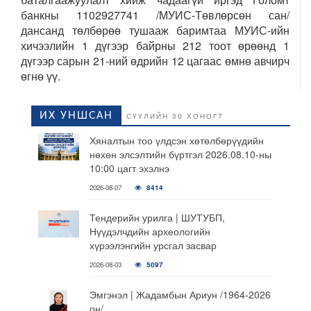
банкны 1102927741 /МУИС-Төвлөрсөн сан/
дансанд төлбөрөө тушааж баримтаа МУИС-ийн
хичээлийн 1 дүгээр байрны 212 тоот өрөөнд 1
дүгээр сарын 21-ний өдрийн 12 цагаас өмнө авчирч
өгнө үү.
ИХ УНШСАН
СҮҮЛИЙН 30 ХОНОГТ
Хяналтын тоо үлдсэн хөтөлбөрүүдийн
нөхөн элсэлтийн бүртгэл 2026.08.10-ны
10:00 цагт эхэлнэ
2026-08-07
8414
Тендерийн урилга | ШУТУБП,
Нүүдэлчдийн археологийн
хүрээлэнгийн урсгал засвар
2026-08-03
5097
Эмгэнэл | Жадамбын Ариун /1964-2026
он/