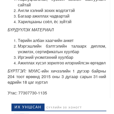
сайтай
Англи хэлний зохих мэдлэгтэй
Багаар ажиллах чадвартай
Харилцааны соёл, ёс зүйтэй
БҮРДҮҮЛЭХ МАТЕРИАЛ
Төрийн албан хаагчийн анкет
Мэргэшлийн бэлтгэлийн талаарх диплом,
үнэмлэх, сертификатын хуулбар
Иргэний үнэмлэхний хуулбар
Ажиллах хүсэл зорилгоо илэрхийлсэн өргөдөл
БҮРТГЭЛ:
МУИС-ийн хичээлийн 1 дүгээр байрны
204 тоот өрөөнд 2015 оны 3 дугаар сарын 31-ний
өдрийн 18 цаг хүртэл
Утас: 77307730-1135
ИХ УНШСАН
СҮҮЛИЙН 30 ХОНОГТ