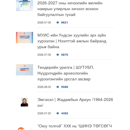
2026-2027 оны хичээлийн жилийн
намрын улирлын хичээл зохион
байгуулалтын тухай
2026-07-09
9621
МУИС-ийн Үндсэн хуулийн эрх зүйн
хүрээлэн | Нээлттэй ажлын байранд
урьж байна
2026-07-09
5870
Тендерийн урилга | ШУТУБП,
Нүүдэлчдийн археологийн
хүрээлэнгийн урсгал засвар
2026-08-03
5086
Эмгэнэл | Жадамбын Ариун /1964-2026
он/
2026-07-20
4492
“Оюу толгой” ХХК нь “ШИНЭ ТӨГСӨГЧ