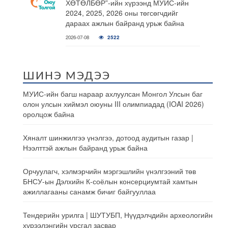
ХӨТӨЛБӨР”-ийн хүрээнд МУИС-ийн
2024, 2025, 2026 оны төгсөгчдийг
дараах ажлын байранд урьж байна
2026-07-08
2522
ШИНЭ МЭДЭЭ
МУИС-ийн багш нараар ахлуулсан Монгол Улсын баг
олон улсын хиймэл оюуны III олимпиадад (IOAI 2026)
оролцож байна
Хяналт шинжилгээ үнэлгээ, дотоод аудитын газар |
Нээлттэй ажлын байранд урьж байна
Орчуулагч, хэлмэрчийн мэргэшлийн үнэлгээний төв
БНСУ-ын Дэлхийн К-соёлын консерциумтай хамтын
ажиллагааны санамж бичиг байгууллаа
Тендерийн урилга | ШУТУБП, Нүүдэлчдийн археологийн
хүрээлэнгийн урсгал засвар