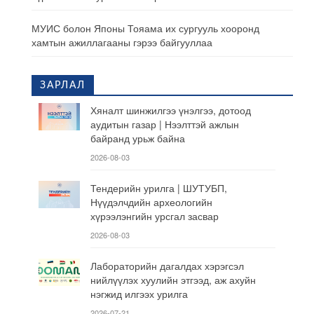
МУИС болон Японы Тояама их сургууль хооронд
хамтын ажиллагааны гэрээ байгууллаа
ЗАРЛАЛ
Хяналт шинжилгээ үнэлгээ, дотоод
аудитын газар | Нээлттэй ажлын
байранд урьж байна
2026-08-03
Тендерийн урилга | ШУТУБП,
Нүүдэлчдийн археологийн
хүрээлэнгийн урсгал засвар
2026-08-03
Лабораторийн дагалдах хэрэгсэл
нийлүүлэх хуулийн этгээд, аж ахуйн
нэгжид илгээх урилга
2026-07-21