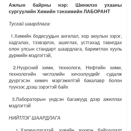
Ажлын байрны нэр:
Шинжлэх ухааны
сургуулийн Химийн тэнхимийн ЛАБОРАНТ
Тусгай шаардлага:
1.Химийн бодисуудын ангилал, хор аюулын зэрэг,
хадгалах, тээвэрлэх, ашиглах, устгахад тавигдах
олон улсын стандарт шаардлага, баримтлах хууль
дүрмийн мэдлэгтэй,
2.Нүүрсний хими, технологи, Нефтийн хими,
технологийн чиглэлийн хичээлүүдийг судалж
дүүргэсэн химич мэргэжилтэй бакалавр болон
түүнээс дээш зэрэгтэй байх
3.Лабораторын үндсэн багажууд дээр ажиллах
мэдлэгтэй
НИЙТЛЭГ ШААРДЛАГА
Хариуцлагатай, хувийн зохион байгуулалт