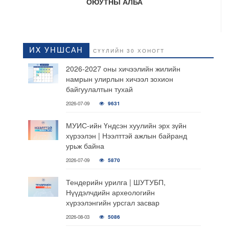
ОЮУТНЫ АЛБА
ИХ УНШСАН
СҮҮЛИЙН 30 ХОНОГТ
2026-2027 оны хичээлийн жилийн
намрын улирлын хичээл зохион
байгуулалтын тухай
2026-07-09
9631
МУИС-ийн Үндсэн хуулийн эрх зүйн
хүрээлэн | Нээлттэй ажлын байранд
урьж байна
2026-07-09
5870
Тендерийн урилга | ШУТУБП,
Нүүдэлчдийн археологийн
хүрээлэнгийн урсгал засвар
2026-08-03
5086