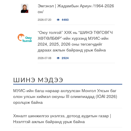
Эмгэнэл | Жадамбын Ариун /1964-2026
он/
2026-07-20
4493
“Оюу толгой” ХХК нь “ШИНЭ ТӨГСӨГЧ
ХӨТӨЛБӨР”-ийн хүрээнд МУИС-ийн
2024, 2025, 2026 оны төгсөгчдийг
дараах ажлын байранд урьж байна
2026-07-08
2524
ШИНЭ МЭДЭЭ
МУИС-ийн багш нараар ахлуулсан Монгол Улсын баг
олон улсын хиймэл оюуны III олимпиадад (IOAI 2026)
оролцож байна
Хяналт шинжилгээ үнэлгээ, дотоод аудитын газар |
Нээлттэй ажлын байранд урьж байна