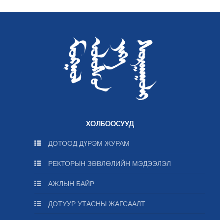
ХОЛБООСУУД
ДОТООД ДҮРЭМ ЖУРАМ
РЕКТОРЫН ЗӨВЛӨЛИЙН МЭДЭЭЛЭЛ
АЖЛЫН БАЙР
ДОТУУР УТАСНЫ ЖАГСААЛТ