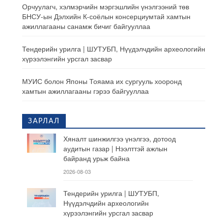
Орчуулагч, хэлмэрчийн мэргэшлийн үнэлгээний төв
БНСУ-ын Дэлхийн К-соёлын консерциумтай хамтын
ажиллагааны санамж бичиг байгууллаа
Тендерийн урилга | ШУТУБП, Нүүдэлчдийн археологийн
хүрээлэнгийн урсгал засвар
МУИС болон Японы Тояама их сургууль хооронд
хамтын ажиллагааны гэрээ байгууллаа
ЗАРЛАЛ
Хяналт шинжилгээ үнэлгээ, дотоод
аудитын газар | Нээлттэй ажлын
байранд урьж байна
2026-08-03
Тендерийн урилга | ШУТУБП,
Нүүдэлчдийн археологийн
хүрээлэнгийн урсгал засвар