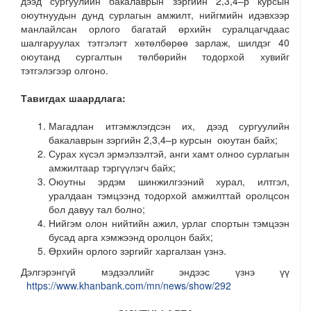
дээд сургуулийн бакалаврын зэргийн 2,3,4–р курсын
оюутнуудын дунд сурлагын амжилт, нийгмийн идэвхээр
манлайлсан орлого багатай өрхийн суралцагчдаас
шалгаруулах тэтгэлэгт хөтөлбөрөө зарлаж, шилдэг 40
оюутанд сургалтын төлбөрийн тодорхой хувийг
тэтгэлэгээр олгоно.
Тавигдах шаардлага:
Магадлан итгэмжлэгдсэн их, дээд сургуулийн
бакалаврын зэргийн 2,3,4–р курсын оюутан байх;
Сурах хүсэл эрмэлзэлтэй, анги хамт олноо сурлагын
амжилтаар тэргүүлэгч байх;
Оюутны эрдэм шинжилгээний хурал, илтгэл,
уралдаан тэмцээнд тодорхой амжилттай оролцсон
бол давуу тал болно;
Нийгэм олон нийтийн ажил, урлаг спортын тэмцээн
бусад арга хэмжээнд оролцон байх;
Өрхийн орлого зэргийг харгалзан үзнэ.
Дэлгэрэнгүй мэдээллийг эндээс үзнэ үү
https://www.khanbank.com/mn/news/show/292