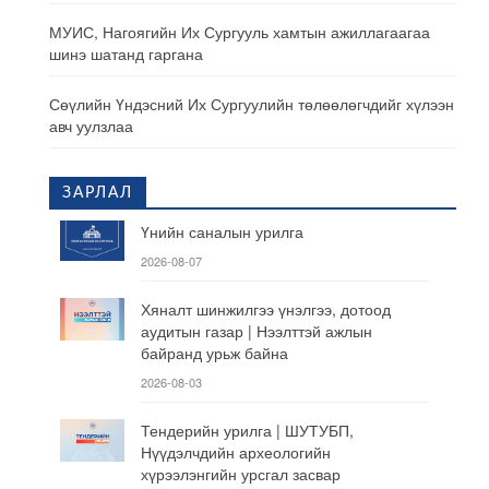
МУИС, Нагоягийн Их Сургууль хамтын ажиллагаагаа
шинэ шатанд гаргана
Сөүлийн Үндэсний Их Сургуулийн төлөөлөгчдийг хүлээн
авч уулзлаа
ЗАРЛАЛ
Үнийн саналын урилга
2026-08-07
Хяналт шинжилгээ үнэлгээ, дотоод
аудитын газар | Нээлттэй ажлын
байранд урьж байна
2026-08-03
Тендерийн урилга | ШУТУБП,
Нүүдэлчдийн археологийн
хүрээлэнгийн урсгал засвар