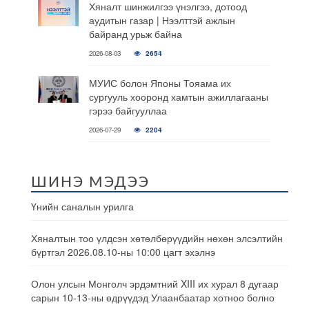
Хяналт шинжилгээ үнэлгээ, дотоод
аудитын газар | Нээлттэй ажлын
байранд урьж байна
2026-08-03
2654
МУИС болон Японы Тояама их
сургууль хооронд хамтын ажиллагааны
гэрээ байгууллаа
2026-07-29
2204
ШИНЭ МЭДЭЭ
Үнийн саналын урилга
Хяналтын тоо үлдсэн хөтөлбөрүүдийн нөхөн элсэлтийн
бүртгэл 2026.08.10-ны 10:00 цагт эхэлнэ
Олон улсын Монголч эрдэмтний XIII их хурал 8 дугаар
сарын 10-13-ны өдрүүдэд Улаанбаатар хотноо болно