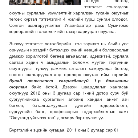
олгодог бөгөөд
тэтгэлэгт сонгогдсон
оюутны сурлагын үзүүлэлтийг харгалзан тухайн оюутныг
төгсөх хүртэл тэтгэлэгийг 4 жилийн турш сунган олгодог.
Сонгон шалгаруулалтыг Улаанбаатар дахь Сумитомо
корпорацийн төлөөлөгчийн газар хариуцан явуулна.
Энэхүү тэтгэлэгт хөтөлбөрийн гол зорилго нь Азийн улс
орнуудын ирээдүйг бүтээлцэх хүний нөөцийн боловсролыг
дэмжих зорилготой бөгөөд авъяаслаг, идэвхитэй, сурлага
сайтай хэдий ч амьдралын боломж муутай тэргүүний
оюутнуудыг түлхүү дэмжиж тэтгэлэгт хамруулдаг бөгөөд
сонгон шалгаруулалтанд оролцох оюутан ийм төрлийн
бусад тэтгэлэгт хамрагдаагүй
1-р дамжааны
оюутан
байх ёстой. Дээрхи шаардлагыг хангасан
оюутнууд 2012 оны 3 дугаар сар 1-ний дотор сурч буй
сургуулийнхаа сургалтын албанд хандан анкет авч
бөглөн, баталгаажуулсан дүнгийн тодорхойлолт,
сургуулийн багш, профессорын тодорхойлолтын хамт
“Оюутанд үйлчлэх төв”-д авчирч бүртгүүлнэ үү.
Бүртгэлийн эцсийн хугацаа: 2011 оны 3 дугаар сар 01