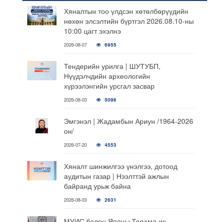
Хяналтын тоо үлдсэн хөтөлбөрүүдийн
нөхөн элсэлтийн бүртгэл 2026.08.10-ны
10:00 цагт эхэлнэ
2026-08-07
6955
Тендерийн урилга | ШУТУБП,
Нүүдэлчдийн археологийн
хүрээлэнгийн урсгал засвар
2026-08-03
5096
Эмгэнэл | Жадамбын Ариун /1964-2026
он/
2026-07-20
4553
Хяналт шинжилгээ үнэлгээ, дотоод
аудитын газар | Нээлттэй ажлын
байранд урьж байна
2026-08-03
2631
МУИС болон Японы Тояама их