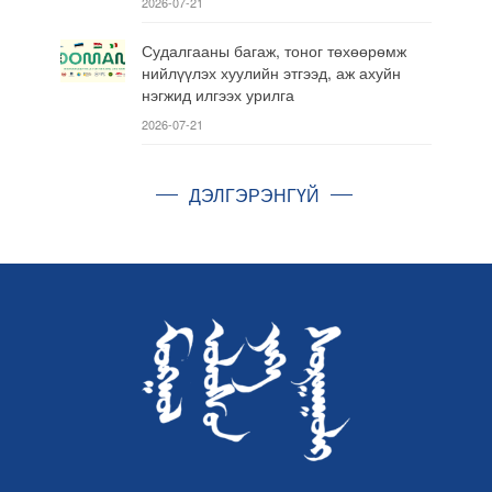
2026-07-21
Судалгааны багаж, тоног төхөөрөмж
нийлүүлэх хуулийн этгээд, аж ахуйн
нэгжид илгээх урилга
2026-07-21
ДЭЛГЭРЭНГҮЙ