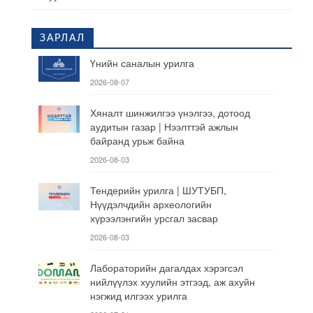
ЗАРЛАЛ
Үнийн саналын урилга
2026-08-07
Хяналт шинжилгээ үнэлгээ, дотоод
аудитын газар | Нээлттэй ажлын
байранд урьж байна
2026-08-03
Тендерийн урилга | ШУТУБП,
Нүүдэлчдийн археологийн
хүрээлэнгийн урсгал засвар
2026-08-03
Лабораторийн дагалдах хэрэгсэл
нийлүүлэх хуулийн этгээд, аж ахуйн
нэгжид илгээх урилга