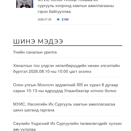
сургууль хооронд хамтын ажиллагааны
гэрээ байгууллаа
2026-07-29
2195
ШИНЭ МЭДЭЭ
Үнийн саналын урилга
Хяналтын тоо үлдсэн хөтөлбөрүүдийн нөхөн элсэлтийн
бүртгэл 2026.08.10-ны 10:00 цагт эхэлнэ
Олон улсын Монголч эрдэмтний XIII их хурал 8 дугаар
сарын 10-13-ны өдрүүдэд Улаанбаатар хотноо болно
МУИС, Нагоягийн Их Сургууль хамтын ажиллагаагаа
шинэ шатанд гаргана
Сөүлийн Үндэсний Их Сургуулийн төлөөлөгчдийг хүлээн
авч уулзлаа