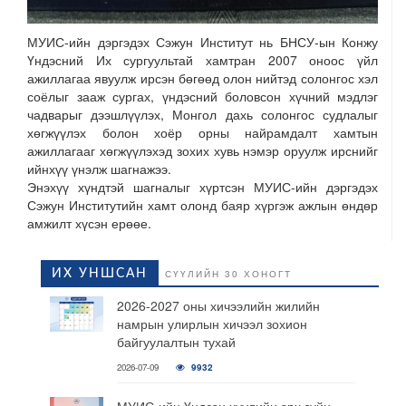
МУИС-ийн дэргэдэх Сэжун Институт нь БНСУ-ын Конжу
Үндэсний Их сургуультай хамтран 2007 оноос үйл
ажиллагаа явуулж ирсэн бөгөөд олон нийтэд солонгос хэл
соёлыг зааж сургах, үндэсний боловсон хүчний мэдлэг
чадварыг дээшлүүлэх, Монгол дахь солонгос судлалыг
хөгжүүлэх болон хоёр орны найрамдалт хамтын
ажиллагааг хөгжүүлэхэд зохих хувь нэмэр оруулж ирснийг
ийнхүү үнэлж шагнажээ.
Энэхүү хүндтэй шагналыг хүртсэн МУИС-ийн дэргэдэх
Сэжун Институтийн хамт олонд баяр хүргэж ажлын өндөр
амжилт хүсэн ерөөе.
ИХ УНШСАН
СҮҮЛИЙН 30 ХОНОГТ
2026-2027 оны хичээлийн жилийн
намрын улирлын хичээл зохион
байгуулалтын тухай
2026-07-09
9932
МУИС-ийн Үндсэн хуулийн эрх зүйн