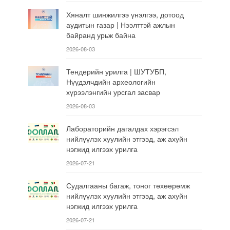
Хяналт шинжилгээ үнэлгээ, дотоод
аудитын газар | Нээлттэй ажлын
байранд урьж байна
2026-08-03
Тендерийн урилга | ШУТУБП,
Нүүдэлчдийн археологийн
хүрээлэнгийн урсгал засвар
2026-08-03
Лабораторийн дагалдах хэрэгсэл
нийлүүлэх хуулийн этгээд, аж ахуйн
нэгжид илгээх урилга
2026-07-21
Судалгааны багаж, тоног төхөөрөмж
нийлүүлэх хуулийн этгээд, аж ахуйн
нэгжид илгээх урилга
2026-07-21