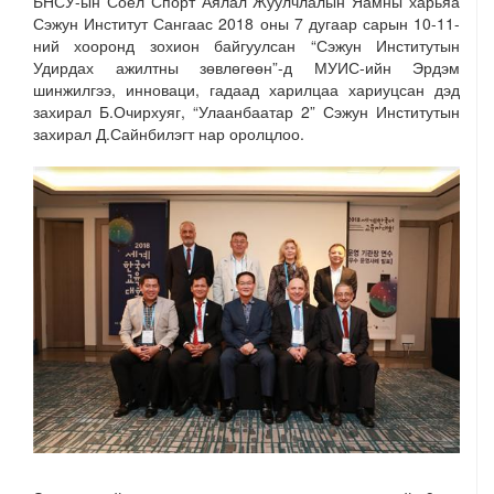
БНСУ-ын Соёл Спорт Аялал Жуулчлалын Яамны харьяа
Сэжун Институт Сангаас 2018 оны 7 дугаар сарын 10-11-
ний хооронд зохион байгуулсан “Сэжун Институтын
Удирдах ажилтны зөвлөгөөн”-д МУИС-ийн Эрдэм
шинжилгээ, инноваци, гадаад харилцаа хариуцсан дэд
захирал Б.Очирхуяг, “Улаанбаатар 2” Сэжун Институтын
захирал Д.Сайнбилэгт нар оролцлоо.