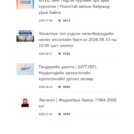
хүрээлэн | Нээлттэй ажлын байранд
урьж байна
2026-07-09
5913
Хяналтын тоо үлдсэн хөтөлбөрүүдийн
нөхөн элсэлтийн бүртгэл 2026.08.10-ны
10:00 цагт эхэлнэ
2026-08-07
5762
Тендерийн урилга | ШУТУБП,
Нүүдэлчдийн археологийн
хүрээлэнгийн урсгал засвар
2026-08-03
5095
Эмгэнэл | Жадамбын Ариун /1964-2026
он/
2026-07-20
4544