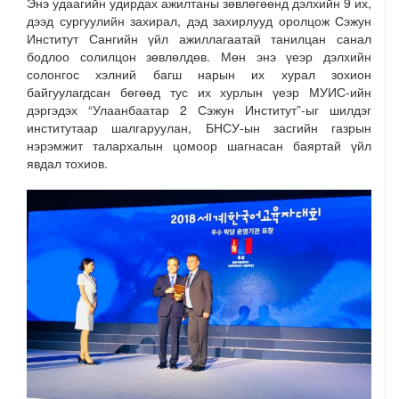
Энэ удаагийн удирдах ажилтаны зөвлөгөөнд дэлхийн 9 их,
дээд сургуулийн захирал, дэд захирлууд оролцож Сэжун
Институт Сангийн үйл ажиллагаатай танилцан санал
бодлоо солилцон зөвлөлдөв. Мөн энэ үеэр дэлхийн
солонгос хэлний багш нарын их хурал зохион
байгуулагдсан бөгөөд тус их хурлын үеэр МУИС-ийн
дэргэдэх “Улаанбаатар 2 Сэжун Институт”-ыг шилдэг
институтаар шалгаруулан, БНСУ-ын засгийн газрын
нэрэмжит талархалын цомоор шагнасан баяртай үйл
явдал тохиов.