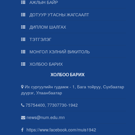
АЖЛЫН БАЙР
ДОТУУР УТАСНЫ ЖАГСААЛТ
ДИПЛОМ ШАЛГАХ
ТЭТГЭЛЭГ
МОНГОЛ ХЭЛНИЙ ВИКИТОЛЬ
ХОЛБОО БАРИХ
ХОЛБОО БАРИХ
Их сургуулийн гудамж - 1, Бага тойруу, Сүхбаатар
дүүрэг, Улаанбаатар
75754400, 77307730-1942
news@num.edu.mn
https://www.facebook.com/muis1942