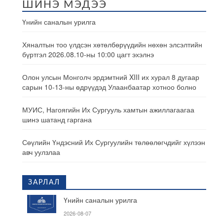
ШИНЭ МЭДЭЭ
Үнийн саналын урилга
Хяналтын тоо үлдсэн хөтөлбөрүүдийн нөхөн элсэлтийн
бүртгэл 2026.08.10-ны 10:00 цагт эхэлнэ
Олон улсын Монголч эрдэмтний XIII их хурал 8 дугаар
сарын 10-13-ны өдрүүдэд Улаанбаатар хотноо болно
МУИС, Нагоягийн Их Сургууль хамтын ажиллагаагаа
шинэ шатанд гаргана
Сөүлийн Үндэсний Их Сургуулийн төлөөлөгчдийг хүлээн
авч уулзлаа
ЗАРЛАЛ
Үнийн саналын урилга
2026-08-07