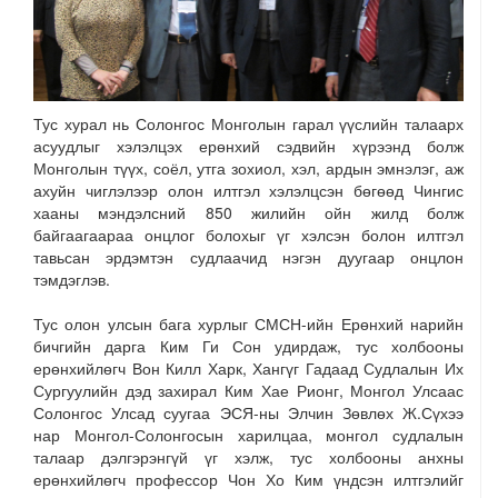
Тус хурал нь Солонгос Монголын гарал үүслийн талаарх
асуудлыг хэлэлцэх ерөнхий сэдвийн хүрээнд болж
Монголын түүх, соёл, утга зохиол, хэл, ардын эмнэлэг, аж
ахуйн чиглэлээр олон илтгэл хэлэлцсэн бөгөөд Чингис
хааны мэндэлсний 850 жилийн ойн жилд болж
байгаагаараа онцлог болохыг үг хэлсэн болон илтгэл
тавьсан эрдэмтэн судлаачид нэгэн дуугаар онцлон
тэмдэглэв.
Тус олон улсын бага хурлыг СМСН-ийн Ерөнхий нарийн
бичгийн дарга Ким Ги Сон удирдаж, тус холбооны
ерөнхийлөгч Вон Килл Харк, Хангүг Гадаад Судлалын Их
Сургуулийн дэд захирал Ким Хае Рионг, Монгол Улсаас
Солонгос Улсад суугаа ЭСЯ-ны Элчин Зөвлөх Ж.Сүхээ
нар Монгол-Солонгосын харилцаа, монгол судлалын
талаар дэлгэрэнгүй үг хэлж, тус холбооны анхны
ерөнхийлөгч профессор Чон Хо Ким үндсэн илтгэлийг