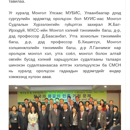
тавилаа.
Уг хуралд Монгол Улсаас МУБИС, Улаанбаатар дээд
сургуулийн эрдэмтэд оролцсон бол МУИС-иас Монгол
Судлалын Хүрээлэнгийн гүйцэтгэх захирал Ж.Бат-
Ирээдүй, МХСС-ийн Монгол хэлний тэнхимийн багш, д-р,
дэд профессор Д.Баасанбат, Утга зохиолын тэнхимийн
багш, д-р, дэд профессор Б.Хишигсүх, Монгол
хэлшинжлэлийн тэнхимийн багш, д-р Л.Ганчимэг нар
оролцож монгол хэл, утга соёл, монгол болон алтай
овгийн бусад хэлний харьцуулсан судалгааны талаарх
шинэхэн судалгаанаасаа илтгэн хэлэлцүүлсэн ба СМСН
нь хуралд оролцсон гадаадын эрдэмтдийг өндөр
хэмжээнд хүлээн авав.