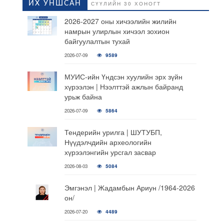
ИХ УНШСАН
СҮҮЛИЙН 30 ХОНОГТ
2026-2027 оны хичээлийн жилийн
намрын улирлын хичээл зохион
байгуулалтын тухай
2026-07-09
9589
МУИС-ийн Үндсэн хуулийн эрх зүйн
хүрээлэн | Нээлттэй ажлын байранд
урьж байна
2026-07-09
5864
Тендерийн урилга | ШУТУБП,
Нүүдэлчдийн археологийн
хүрээлэнгийн урсгал засвар
2026-08-03
5084
Эмгэнэл | Жадамбын Ариун /1964-2026
он/
2026-07-20
4489