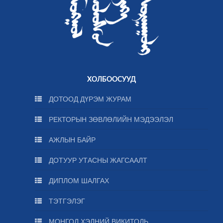
ХОЛБООСУУД
ДОТООД ДҮРЭМ ЖУРАМ
РЕКТОРЫН ЗӨВЛӨЛИЙН МЭДЭЭЛЭЛ
АЖЛЫН БАЙР
ДОТУУР УТАСНЫ ЖАГСААЛТ
ДИПЛОМ ШАЛГАХ
ТЭТГЭЛЭГ
МОНГОЛ ХЭЛНИЙ ВИКИТОЛЬ