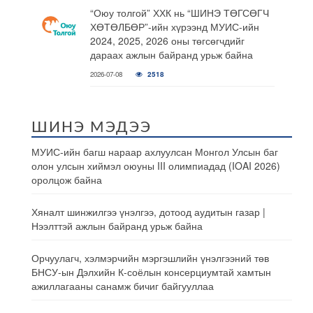
“Оюу толгой” ХХК нь “ШИНЭ ТӨГСӨГЧ
ХӨТӨЛБӨР”-ийн хүрээнд МУИС-ийн
2024, 2025, 2026 оны төгсөгчдийг
дараах ажлын байранд урьж байна
2026-07-08
2518
ШИНЭ МЭДЭЭ
МУИС-ийн багш нараар ахлуулсан Монгол Улсын баг
олон улсын хиймэл оюуны III олимпиадад (IOAI 2026)
оролцож байна
Хяналт шинжилгээ үнэлгээ, дотоод аудитын газар |
Нээлттэй ажлын байранд урьж байна
Орчуулагч, хэлмэрчийн мэргэшлийн үнэлгээний төв
БНСУ-ын Дэлхийн К-соёлын консерциумтай хамтын
ажиллагааны санамж бичиг байгууллаа