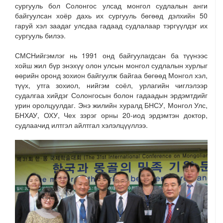
сургууль бол Солонгос улсад монгол судлалын анги
байгуулсан хоёр дахь их сургууль бөгөөд дэлхийн 50
гаруй хэл заадаг улсдаа гадаад судлалаар тэргүүлдэг их
сургууль билээ.
СМСНийгэмлэг нь 1991 онд байгуулагдсан ба түүнээс
хойш жил бүр энэхүү олон улсын монгол судлалын хурлыг
өөрийн оронд зохион байгуулж байгаа бөгөөд Монгол хэл,
түүх, утга зохиол, нийгэм соёл, урлагийн чиглэлээр
судалгаа хийдэг Солонгосын болон гадаадын эрдэмтдийг
урин оролцуулдаг. Энэ жилийн хуралд БНСУ, Монгол Улс,
БНХАУ, ОХУ, Чех зэрэг орны 20-иод эрдэмтэн доктор,
судлаачид илтгэл айлтгал хэлэлцүүллээ.