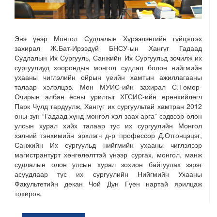
Энэ үеэр Монгол Судлалын Хүрээлэнгийн гүйцэтгэх
захирал Ж.Бат-Ирээдүй БНСУ-ын Хангүг Гадаад
Судлалын Их Сургууль, Санжийн Их Сургуульд зочилж их
сургуулиуд хоорондын монгол судлал болон нийгмийн
ухааны чиглэлийн ойрын үеийн хамтын ажиллагааны
талаар хэлэлцэв. Мөн МУИС-ийн захирал С.Төмөр-
Очирын албан ёсны урилгыг ХГСИС-ийн ерөнхийлөгч
Парк Чүлд гардуулж, Хангүг их сургуультай хамтран 2012
оны зун “Гадаад хүнд монгол хэл заах арга” сэдвээр олон
улсын хурал хийх талаар тус их сургуулийн Монгол
хэлний тэнхимийн эрхлэгч д-р профессор Д.Отгонцэцэг,
Санжийн Их сургуульд нийгмийн ухааны чиглэлээр
магистрантурт хөнгөлөлттэй үнээр сургах, монгол, манж
судлалын олон улсын хурал зохион байгуулах зэрэг
асуудлаар тус их сургуулийн Нийгмийн Ухааны
Факультетийн декан Чой Дүн Гүен нартай ярилцаж
тохиров.