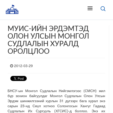
МУИС-ИЙН ЭРДЭМТЭД
ОЛОН УЛСЫН МОНГОЛ
СУДЛАЛЫН ХУРАЛД
ОРОЛЦЛОО
2012-03-29
БНСУ-ын Монгол Судлалын Нийгэмлэгээс (СМСН) жил
бүр зохион байгуулдаг Монгол Судлалын Олон Улсын
Эрдэм шинжилгээний хурлын 31 дүгээрх бага хурал энэ
сарын 23-нд Сөүл хотноо Солонгосын Хангүг Гадаад
Судлалын Их Сургууль (ХГСИС)-д боллоо. Энэ их