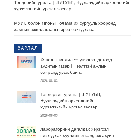
Тендерийн урилга | ШУТУБП, Нүүдэлчдийн археологийн
хүрээлэнгийн урсгал засвар
МУИС болон Японы Тояама их сургууль хооронд
хамтын ажиллагааны гэрээ байгууллаа
ЗАРЛАЛ
Хяналт шинжилгээ үнэлгээ, дотоод
аудитын газар | Нээлттэй ажлын
байранд урьж байна
2026-08-03
Тендерийн урилга | ШУТУБП,
Нүүдэлчдийн археологийн
хүрээлэнгийн урсгал засвар
2026-08-03
Лабораторийн дагалдах хэрэгсэл
нийлүүлэх хуулийн этгээд, аж ахуйн