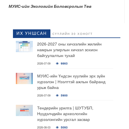
МУИС-ийн Экологийн Боловсролын Төв
ИХ УНШСАН
СҮҮЛИЙН 30 ХОНОГТ
2026-2027 оны хичээлийн жилийн
намрын улирлын хичээл зохион
байгуулалтын тухай
2026-07-09
9863
МУИС-ийн Үндсэн хуулийн эрх зүйн
хүрээлэн | Нээлттэй ажлын байранд
урьж байна
2026-07-09
5900
Тендерийн урилга | ШУТУБП,
Нүүдэлчдийн археологийн
хүрээлэнгийн урсгал засвар
2026-08-03
5093