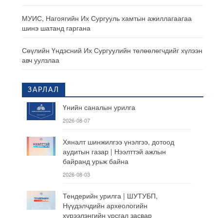
МУИС, Нагоягийн Их Сургууль хамтын ажиллагаагаа
шинэ шатанд гаргана
Сөүлийн Үндэсний Их Сургуулийн төлөөлөгчдийг хүлээн
авч уулзлаа
ЗАРЛАЛ
Үнийн саналын урилга
2026-08-07
Хяналт шинжилгээ үнэлгээ, дотоод
аудитын газар | Нээлттэй ажлын
байранд урьж байна
2026-08-03
Тендерийн урилга | ШУТУБП,
Нүүдэлчдийн археологийн
хүрээлэнгийн урсгал засвар