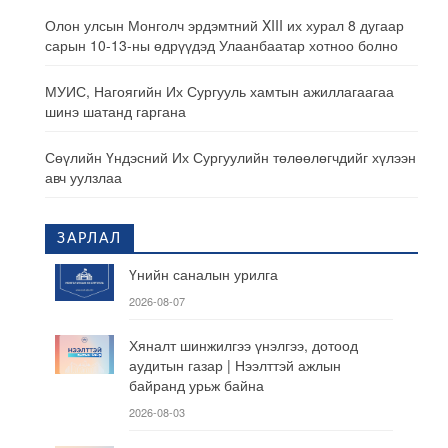
Олон улсын Монголч эрдэмтний XIII их хурал 8 дугаар
сарын 10-13-ны өдрүүдэд Улаанбаатар хотноо болно
МУИС, Нагоягийн Их Сургууль хамтын ажиллагаагаа
шинэ шатанд гаргана
Сөүлийн Үндэсний Их Сургуулийн төлөөлөгчдийг хүлээн
авч уулзлаа
ЗАРЛАЛ
Үнийн саналын урилга
2026-08-07
Хяналт шинжилгээ үнэлгээ, дотоод
аудитын газар | Нээлттэй ажлын
байранд урьж байна
2026-08-03