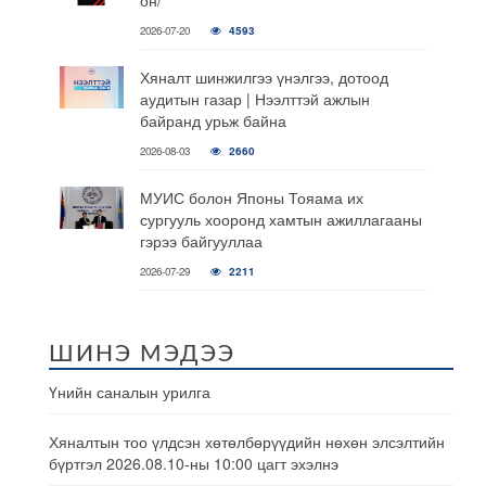
он/
2026-07-20
4593
Хяналт шинжилгээ үнэлгээ, дотоод
аудитын газар | Нээлттэй ажлын
байранд урьж байна
2026-08-03
2660
МУИС болон Японы Тояама их
сургууль хооронд хамтын ажиллагааны
гэрээ байгууллаа
2026-07-29
2211
ШИНЭ МЭДЭЭ
Үнийн саналын урилга
Хяналтын тоо үлдсэн хөтөлбөрүүдийн нөхөн элсэлтийн
бүртгэл 2026.08.10-ны 10:00 цагт эхэлнэ