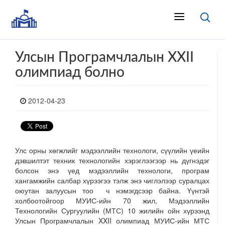
Улсын Програмчлалын XXII
олимпиад болно
2012-04-23
Улс орны хөгжлийг мэдээллийн технологи, сүүлийн үеийн
дэвшилтэт техник технологийн хэрэглээгээр нь дүгнэдэг
болсон энэ үед мэдээллийн технологи, програм
хангамжийн салбар хүрээгээ тэлж энэ чиглэлээр суралцах
оюутан залуусын тоо ч нэмэгдсээр байна. Үүнтэй
холбоотойгоор МУИС-ийн 70 жил, Мэдээллийн
Технологийн Сургуулийн (МТС) 10 жилийн ойн хүрээнд
Улсын Програмчлалын XXII олимпиад МУИС-ийн МТС