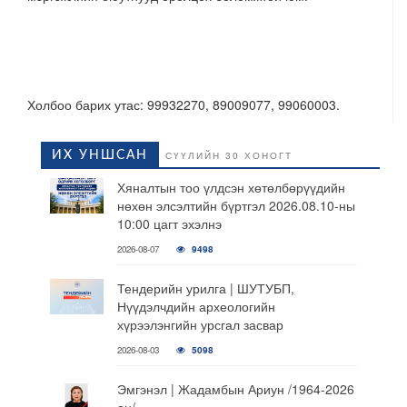
Холбоо барих утас: 99932270, 89009077, 99060003.
ИХ УНШСАН
СҮҮЛИЙН 30 ХОНОГТ
Хяналтын тоо үлдсэн хөтөлбөрүүдийн
нөхөн элсэлтийн бүртгэл 2026.08.10-ны
10:00 цагт эхэлнэ
2026-08-07
9498
Тендерийн урилга | ШУТУБП,
Нүүдэлчдийн археологийн
хүрээлэнгийн урсгал засвар
2026-08-03
5098
Эмгэнэл | Жадамбын Ариун /1964-2026