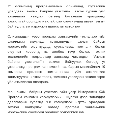
Уг олимпиад програмчлалын олимпиад, бүтээлийн
уралдаан, ажлын байрны үзэсгэлэн гэсэн гурван үйл
ажиллагаа явагдах бөгөөд бүтээлийн уралдаанд
амжилттай оролцож манлайлсан оюутнуудад ивээн тэтгэгч
байгууллагын нэрэмжит шагналыг олгох юм.
Олимпиадын үеэр програм хангамжийн чиглэлээр үйл
ажиллагаа явуулдаг компаниудын ажлын байрыг
мэргэжлийн оюутнуудад сурталчлах, компани болон
оюутныг хооронд нь холбох гүүр болох, техник
технологийн мэдээллээр хангахад чиглэгдсэн “Ажлын
байрны үзэсгэлэн”-г зохион байгуулах бөгөөд уг
үзэсгэлэнд програм хангамжийн салбарын манлайлагч 10
компани оролцож компанийхаа үйл ажиллагааг
танилцуулах, илтгэл тавих, тэмцээн уралдаан зохиох зэрэг
үйл ажиллагаа явагдана.
Мөн ажлын байрны үзэсгэлэнгийн үеэр Интерактик ХХК
Програм хангамж хөгжүүлэгчийн шүрээн дээр тавигддаг
даалгаврын хүрээнд “Би хөгжүүлэгч” нэртэй уралдаан
зохион байгуулах бөгөөд програм хангамжийн
мэргэжлийн оюутнууд оролцох боломжтой юм.