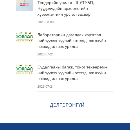
Тендерийн урилга | ШУТУБП,
Нүүдэлчдийн археологийн
хүрээлэнгийн урсгал засвар
2026-08-03
Лабораторийн дагалдах хэрэгсэл
нийлүүлэх хуулийн этгээд, аж ахуйн
нэгжид илгээх урилга
2026-07-21
Судалгааны багаж, тоног төхөөрөмж
нийлүүлэх хуулийн этгээд, аж ахуйн
нэгжид илгээх урилга
2026-07-21
ДЭЛГЭРЭНГҮЙ