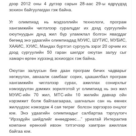
дээр 2012 оны 4 дүгээр сарын 28-аас 29-ы өдрүүдэд
зохион байгуулагдах гэж байна.
Уг олимпиад нь мэдээллийн технологи, програм
хангамжийн чиглэлээр суралцдаг их дээд сургуулийн
оюутнуудын дунд жил бүр уламжлал болгон явагддаг
бөгөөд энэ удаагийн олимпиадад МУИС, ШУТИС, МУБИС,
ХААИС, ХУИС, Мандах бүртгэл сургууль зэрэг 20 орчим их
дээд сургуулийн 50 гаран шилдэг оюутан залуу сыг
хамарч өргөн хүрээнд зохиогдох гэж байна.
Оюутан залуусын бие даан програм бичих чадварыг
хөгжүүлэн, авхаалж самбааг сорих, цаашилбал програм
хангамжийн чиглэлээр сурах, ажиллах сонирхлыг
нэмэгдүүлэн дэмжих зорилготой уг олимпиад нь энэ жил
МУИС-ийн 70 жил, МТС-ийн 10 жилийн давхар ойн
нэрэмжит болж байгаагаараа, шагналын сан нь өмнөх
жилүүдээс нэмэгдэж 4 сая төгрөг болсон зэргээрээ онцлог
юм. Энэ удаагийн олимпиадыг салбартаа тэргүүлэгч
“Ирээдүйн шийдлийг өнөөдрөөс…” уриатай Интерактив
компани ерөнхий ивээн тэтгэгчээр хамтран ажиллаж
байгаа юм.