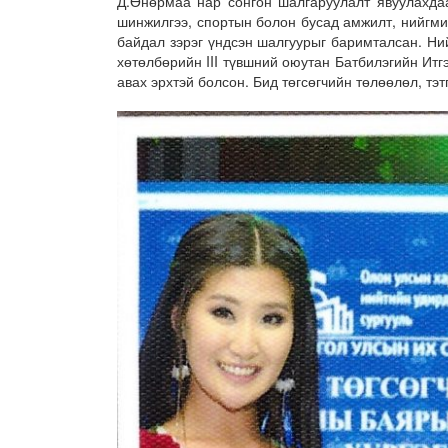
Д.Өнөрмаа нар сонгон шалгаруулалт явуулахдаа
шинжилгээ, спортын болон бусад амжилт, нийгмий
байдал зэрэг үндсэн шалгуурыг баримталсан. Н
хөтөлбөрийн III түвшний оюутан Батбилэгийн Итгэ
авах эрхтэй болсон. Бид төгсөгчийн төлөөлөл, тэт