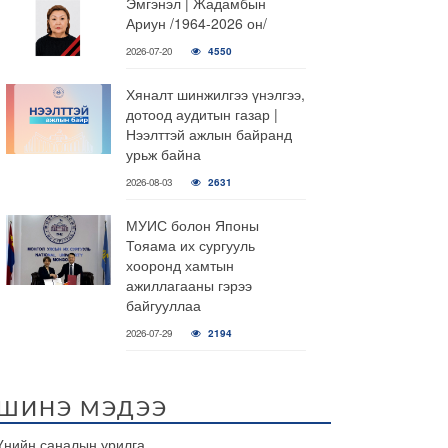
Эмгэнэл | Жадамбын
Ариун /1964-2026 он/
2026-07-20
4550
Хяналт шинжилгээ үнэлгээ,
дотоод аудитын газар |
Нээлттэй ажлын байранд
урьж байна
2026-08-03
2631
МУИС болон Японы
Тояама их сургууль
хооронд хамтын
ажиллагааны гэрээ
байгууллаа
2026-07-29
2194
ШИНЭ МЭДЭЭ
Үнийн саналын урилга