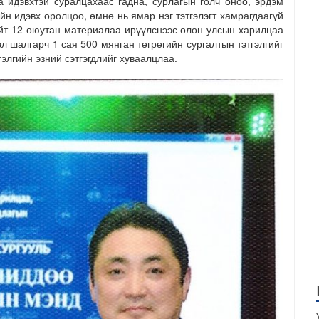
 идэвхтэй суралцахаас гадна, сурлагын голч оноо, эрдэм
н идэвх оролцоо, өмнө нь ямар нэг тэтгэлэгт хамрагдаагүй
ийт 12 оюутан материалаа ирүүлснээс олон улсын харилцаа
л шалгарч 1 сая 500 мянган төгрөгийн сургалтын тэтгэлгийг
гэлгийн эзний сэтгэгдлийг хуваалцлаа.