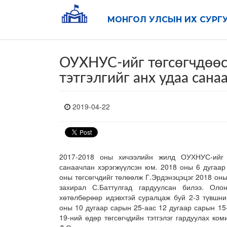
МОНГОЛ УЛСЫН ИХ СУРГ
ОУХНУС-ийг төгсөгчдөөс
тэтгэлгийг анх удаа сана
2019-04-22
2017-2018 оны хичээлийн жилд ОУХНУС-ийг т
санаачлан хэрэгжүүлсэн юм. 2018 оны 6 дугаар
оны төгсөгчдийг төлөөлж Г.Эрдэнэцэцэг 2018 он
захирал С.Баттулгад гардуулсан билээ. Ол
хөтөлбөрөөр идэвхтэй суралцаж буй 2-3 түвшни
оны 10 дугаар сарын 25-аас 12 дугаар сарын 15
19-ний өдөр төгсөгчдийн тэтгэлэг гардуулах ко