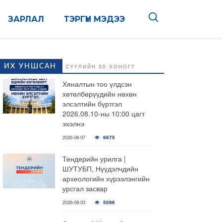
ЗАРЛАЛ
ТЭРГҮҮН МЭДЭЭ
ИХ УНШСАН
СҮҮЛИЙН 30 ХОНОГТ
Хяналтын тоо үлдсэн
хөтөлбөрүүдийн нөхөн
элсэлтийн бүртгэл
2026.08.10-ны 10:00 цагт
эхэлнэ
2026-08-07
6675
Тендерийн урилга |
ШУТУБП, Нүүдэлчдийн
археологийн хүрээлэнгийн
урсгал засвар
2026-08-03
5096