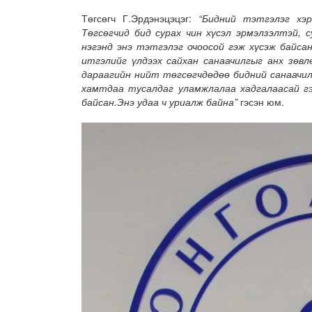
Төгсөгч Г.Эрдэнэцэцэг:
“Бидний тэтгэлэг хэр
Төгсөгчид бид сурах чин хүсэл эрмэлзэлтэй, 
нэгэнд энэ тэтгэлэг очоосой гэж хүсэж байсан
итгэлийг үлдээх сайхан санаачилгыг анх зөвл
дараагийн нийт төгсөгчдөдөө бидний санаачилс
хамтдаа тусалдаг уламжлалаа хадгалаасай гэ
байсан.Энэ удаа ч уриалж байна”
гэсэн юм.