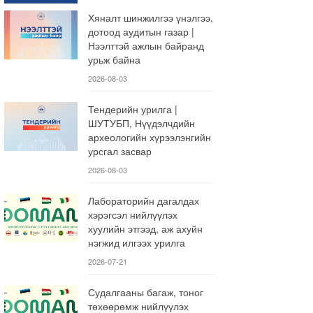
Хяналт шинжилгээ үнэлгээ,
дотоод аудитын газар |
Нээлттэй ажлын байранд
урьж байна
2026-08-03
Тендерийн урилга |
ШУТУБП, Нүүдэлчдийн
археологийн хүрээлэнгийн
урсгал засвар
2026-08-03
Лабораторийн дагалдах
хэрэгсэл нийлүүлэх
хуулийн этгээд, аж ахуйн
нэгжид илгээх урилга
2026-07-21
Судалгааны багаж, тоног
төхөөрөмж нийлүүлэх