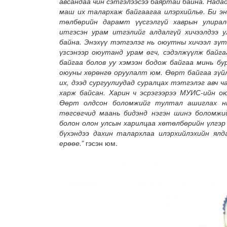
авсандаа чин сэтгэлээсээ баяртай байна. Надад
маш их талархаж байгаагаа илэрхийлье. Би эн
төлбөрийн дарамт үүсгэлгүй хаврын улирал
итгэсэн урам итгэлийг алдалгүй хичээлдээ у
байна. Энэхүү тэтгэлэг нь оюутны хичээл зүтг
үзсэнээр оюутанд урам өгч, сэдэлжүүлж байг
байгаа болов уу хэмээн бодож байгаа минь бу
оюуны хөрөнгө оруулалт юм. Өөрт байгаа зүйл
их, дээд сургуулиудад суралцах тэтгэлэг авч 
харж байсан. Харин ч эсрэгээрээ МУИС-ийн ою
Өөрт олдсон боломжийг тултал ашиглах нь
төгсөгчид маань бидэнд нэгэн шинэ боломжий
болон олон улсын харилцаа хөтөлбөрийн үлгэр
бүхэндээ дахин талархлаа илэрхийлэхийн ял
ерөөе.”
гэсэн юм.