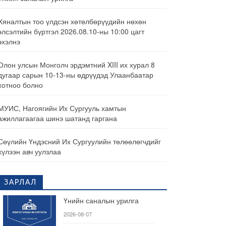
Хяналтын тоо үлдсэн хөтөлбөрүүдийн нөхөн
элсэлтийн бүртгэл 2026.08.10-ны 10:00 цагт
эхэлнэ
Олон улсын Монголч эрдэмтний XIII их хурал 8
дугаар сарын 10-13-ны өдрүүдэд Улаанбаатар
хотноо болно
МУИС, Нагоягийн Их Сургууль хамтын
ажиллагаагаа шинэ шатанд гаргана
Сөүлийн Үндэсний Их Сургуулийн төлөөлөгчдийг
хүлээн авч уулзлаа
ЗАРЛАЛ
Үнийн саналын урилга
2026-08-07