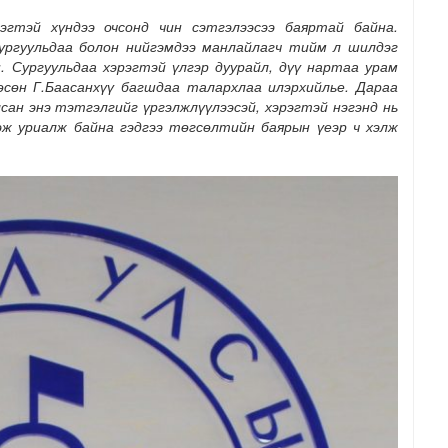
эгтэй хүндээ очсонд чин сэтгэлээсээ баяртай байна.
сургуульдаа болон нийгэмдээ манлайлагч тийм л шилдэг
. Сургуульдаа хэрэгтэй үлгэр дуурайл, дүү нартаа урам
өсөн Г.Баасанхүү багшдаа талархлаа илэрхийлье. Дараа
ан энэ тэтгэлгийг үргэлжлүүлээсэй, хэрэгтэй нэгэнд нь
ж уриалж байна гэдгээ төгсөлтийн баярын үеэр ч хэлж