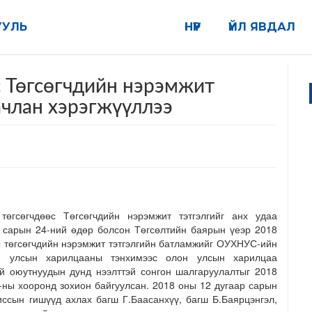
УУЛЬ
НҮҮР
ҮЙЛ ЯВДАЛ
 Төгсөгчдийн нэрэмжит
ачлан хэрэгжүүллээ
өгсөгчдөөс Төгсөгчдийн нэрэмжит тэтгэлгийг анх удаа
 сарын 24-ний өдөр болсон Төгсөлтийн баярын үеэр 2018
ы төгсөгчдийн нэрэмжит тэтгэлгийн батламжийг ОУХНУС-ийн
он улсын харилцааны тэнхимээс олон улсын харилцаа
й оюутнуудын дунд нээлттэй сонгон шалгаруулалтыг 2018
-ны хооронд зохион байгуулсан. 2018 оны 12 дугаар сарын
миссын гишүүд ахлах багш Г.Баасанхүү, багш Б.Баярцэнгэл,