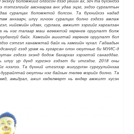
 энэхүү боломжийг олгосон дээд үеийн ах, эгч та бүхэндээ
э тэтгэлгийг авснаараа анх удаа эцэг, эхдээ сургалтын
даа суралцах боломжтой болсон. Та бүхнийхээ надад
лам анхаарч, илүү хичээн суралцах болно гэдгээ амлаж
эл, нийгмийн идэвх, сурлага, амжилт зэргийг харгалзан
аа нь нэг талаар маш өгөөжтэй хөрөнгө оруулалт болж
руудахгүй байх. Хамгийн ашигтай хөрөнгө оруулалт бол
дээ сэтгэл ханамжтай байх нь хамгийн чухал. Гадаадын
чадсангүй гээд урам нь хугарсан олон оюутныг би МУИС-д
утан гэдгээ эхэнд бодож бахархах хэрэгтэй санагддаг.
 илүү үр дүнд хүргэнэ гэдэгт би итгэдэг. 2018 оны
г нээлээ. Та бүхний итгэлээр жигүүрлэн сургуулийнхаа
 дуурайлтай оюутны нэг байхын төлөө мэрийх болно. Та
дамд, амьдрал, ажил хөдөлмөрт нь өндөр амжилт хүсэн