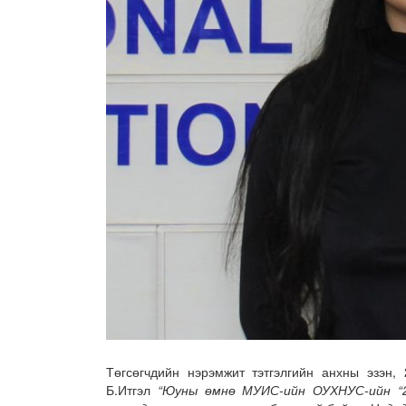
Төгсөгчдийн нэрэмжит тэтгэлгийн анхны эзэн, 
Б.Итгэл
“Юуны өмнө МУИС-ийн ОУХНУС-ийн “2