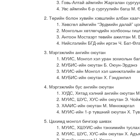
Говь-Алтай аймгийн Жаргалан сургуу
Увс аймгийн 6-р сургуулийн багш М. 
Төрийн болон хувийн хэвшлийн албан хааг
Хөвсгөл аймгийн “Эрдмийн далай” цог
Монголын хөтлөгчдийн холбооны гишү
Антоон Мостаэрт төвийн ажилтан М. 
Нийслэлийн БГД-ийн иргэн Ч. Бат-Өл
Мэргэжлийн ангийн оюутан
МУИС, Монгол хэл уран зохиолын ба
МУБИС-ийн оюутан Б. Оюун-Эрдэнэ
МУИС-ийн Монгол хэл шинжлэлийн ан
МУБИС-ийн оюутан Х. Гэндэнпил
Мэргэжлийн бус ангийн оюутан
ХУДС, Хятад хэлний ангийн оюутан М
МУИС, ШУС, ХУС-ийн оюутан Э. Чой
ХААИС-ийн оюутан М. Мөнхжаргал
МУИС-ийн 1-р түвшний оюутан Х. Тү
Цахимд монгол бичгээр шивэх
МУИС, ХШУИС-ийн тэнхимийн туслах
МУИС, ШУС, ХУС-ийн оюутан Х. Адъ
Хувийн хэвшил Ц. Үржин