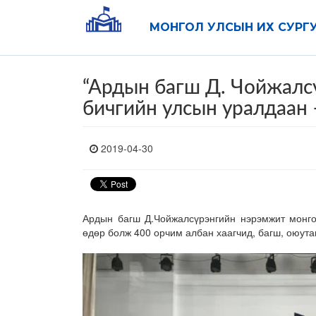
МОНГОЛ УЛСЫН ИХ СУРГ
“Ардын багш Д. Чойжал
бичгийн улсын уралдаан 
2019-04-30
Ардын багш Д.Чойжалсүрэнгийн нэрэмжит монго
өдөр болж 400 орчим албан хаагчид, багш, оюута