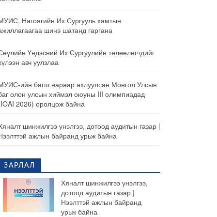
МУИС, Нагоягийн Их Сургууль хамтын
ажиллагаагаа шинэ шатанд гаргана
Сөүлийн Үндэсний Их Сургуулийн төлөөлөгчдийг
хүлээн авч уулзлаа
МУИС-ийн багш нараар ахлуулсан Монгол Улсын
баг олон улсын хиймэл оюуны III олимпиадад
(IOAI 2026) оролцож байна
Хяналт шинжилгээ үнэлгээ, дотоод аудитын газар |
Нээлттэй ажлын байранд урьж байна
ЗАРЛАЛ
Хяналт шинжилгээ үнэлгээ,
дотоод аудитын газар |
Нээлттэй ажлын байранд
урьж байна