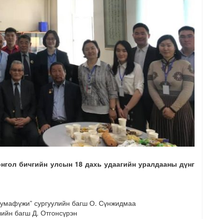
нгол бичгийн улсын 18 дахь удаагийн уралдааны дүнг
румафүжи” сургуулийн багш О. Сүнжидмаа
лийн багш Д. Отгонсүрэн