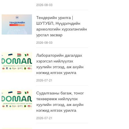
2026-08-03
Тендерийн урилга |
ШУТУБП, Нүүдэлчдийн
археологийн хүрээлэнгийн
урсгал засвар
2026-08-03
Лабораторийн дагалдах
хэрэгсэл нийлүүлэх
хуулийн этгээд, аж ахуйн
нэгжид илгээх урилга
2026-07-21
Судалгааны багаж, тоног
төхөөрөмж нийлүүлэх
хуулийн этгээд, аж ахуйн
нэгжид илгээх урилга
2026-07-21