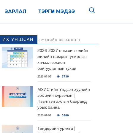
ЗАРЛАЛ
ТЭРГҮҮН МЭДЭЭ
ИХ УНШСАН
СҮҮЛИЙН 30 ХОНОГТ
2026-2027 оны хичээлийн
жилийн намрын улирлын
хичээл зохион
байгуулалтын тухай
2026-07-09
9736
МУИС-ийн Үндсэн хуулийн
эрх зүйн хүрээлэн |
Нээлттэй ажлын байранд
урьж байна
2026-07-09
5880
Тендерийн урилга |