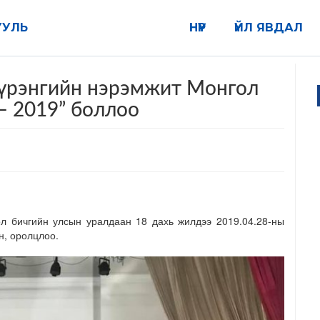
УУЛЬ
НҮҮР
ҮЙЛ ЯВДАЛ
сүрэнгийн нэрэмжит Монгол
– 2019” боллоо
л бичгийн улсын уралдаан 18 дахь жилдээ 2019.04.28-ны
н, оролцлоо.