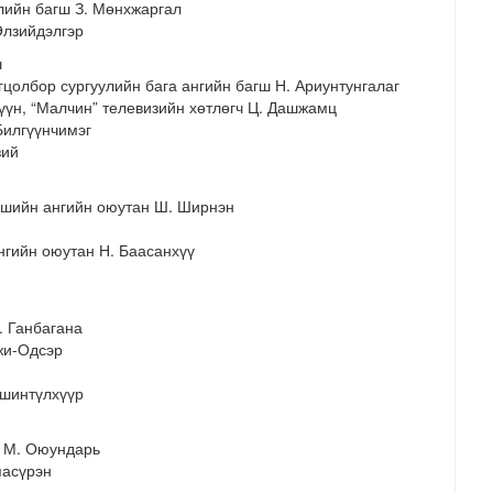
лийн багш З. Мөнхжаргал
Өлзийдэлгэр
ч
цолбор сургуулийн бага ангийн багш Н. Ариунтунгалаг
үн, “Малчин” телевизийн хөтлөгч Ц. Дашжамц
Билгүүнчимэг
зий
гшийн ангийн оюутан Ш. Ширнэн
гийн оюутан Н. Баасанхүү
. Ганбагана
жи-Одсэр
вшинтүлхүүр
 М. Оюундарь
яасүрэн