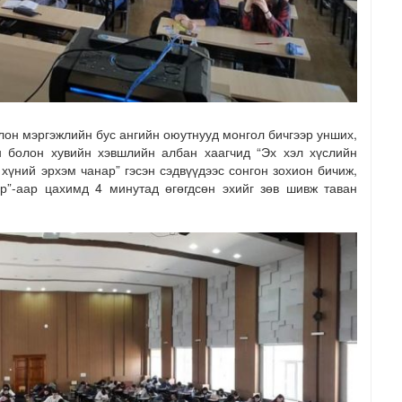
лон мэргэжлийн бус ангийн оюутнууд монгол бичгээр унших,
н болон хувийн хэвшлийн албан хаагчид “Эх хэл хүслийн
 хүний эрхэм чанар” гэсэн сэдвүүдээс сонгон зохион бичиж,
р”-аар цахимд 4 минутад өгөгдсөн эхийг зөв шивж таван