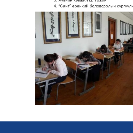
“Сант” ерөнхий боловсролын сургуули