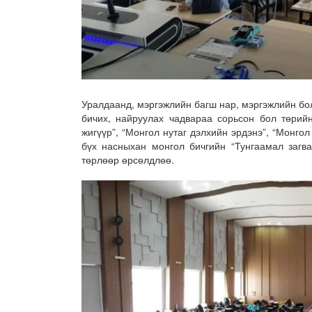
Уралдаанд, мэргэжлийн багш нар, мэргэжлийн бо
бичих, найруулах чадвараа сорьсон бол төрий
жигүүр”, “Монгол нутаг дэлхийн эрдэнэ”, “Монгол
бүх насныхан монгол бичгийн “Тунгаамал загва
төрлөөр өрсөлдлөө.