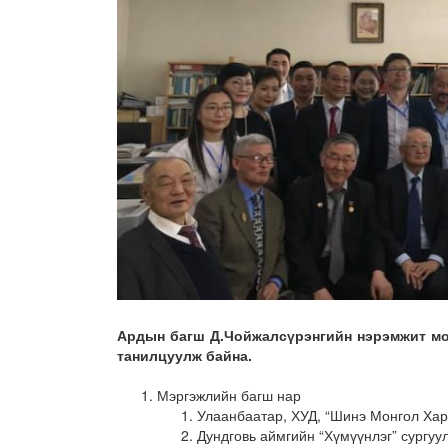
Ардын багш Д.Чойжалсүрэнгийн нэрэмжит мо
танилцуулж байна.
Мэргэжлийн багш нар
Улаанбаатар, ХУД, “Шинэ Монгол Ха
Дундговь аймгийн “Хүмүүнлэг” сургуу