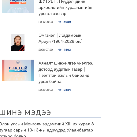
ШУТУБП, Нүүдэлчдийн
археологийн хүрээлэнгийн
урсгал засвар
2026-08-03
5089
Эмгэнэл | Жадамбын
Ариун /1964-2026 он/
2026-07-20
4503
Хяналт шинжилгээ үнэлгээ,
дотоод аудитын газар |
Нээлттэй ажлын байранд
урьж байна
2026-08-03
2584
ШИНЭ МЭДЭЭ
Олон улсын Монголч эрдэмтний XIII их хурал 8
дугаар сарын 10-13-ны өдрүүдэд Улаанбаатар
хотноо болно