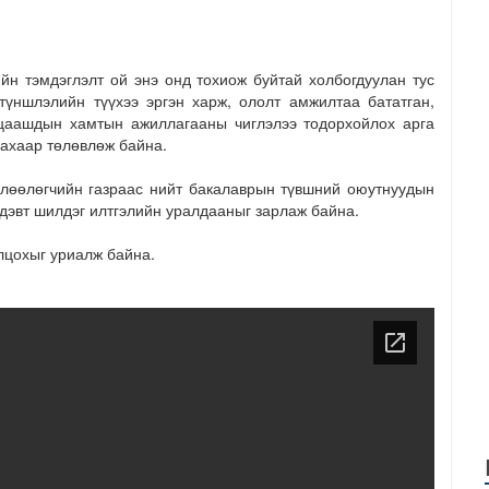
йн тэмдэглэлт ой энэ онд тохиож буйтай холбогдуулан тус
үншлэлийн түүхээ эргэн харж, ололт амжилтаа бататган,
,цаашдын хамтын ажиллагааны чиглэлээ тодорхойлох арга
лахаар төлөвлөж байна.
лөөлөгчийн газраас нийт бакалаврын түвшний оюутнуудын
дэвт шилдэг илтгэлийн уралдааныг зарлаж байна.
лцохыг уриалж байна.