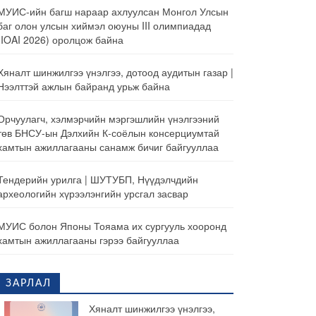
МУИС-ийн багш нараар ахлуулсан Монгол Улсын
баг олон улсын хиймэл оюуны III олимпиадад
(IOAI 2026) оролцож байна
Хяналт шинжилгээ үнэлгээ, дотоод аудитын газар |
Нээлттэй ажлын байранд урьж байна
Орчуулагч, хэлмэрчийн мэргэшлийн үнэлгээний
төв БНСУ-ын Дэлхийн К-соёлын консерциумтай
хамтын ажиллагааны санамж бичиг байгууллаа
Тендерийн урилга | ШУТУБП, Нүүдэлчдийн
археологийн хүрээлэнгийн урсгал засвар
МУИС болон Японы Тояама их сургууль хооронд
хамтын ажиллагааны гэрээ байгууллаа
ЗАРЛАЛ
Хяналт шинжилгээ үнэлгээ,