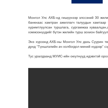
Монгол Улс АХБ-нд гишүүнээр элссэний 30 жили
банкнаас хамтран ажиллагч талуудын хамтаар т
хуримтлуулсан туршлага, сургамжаа хуваалцан
хэмжээнүүдийг бүтэн жилийн турш зохион байгуу
Энэ хүрээнд АХБ-ны Монгол Улс дахь Суурин тө
дунд “Түншлэлийн ач холбогдол миний нүдээр” сэ
Тус уралдаанд МУИС-ийн оюутнууд идэвхтэй оро