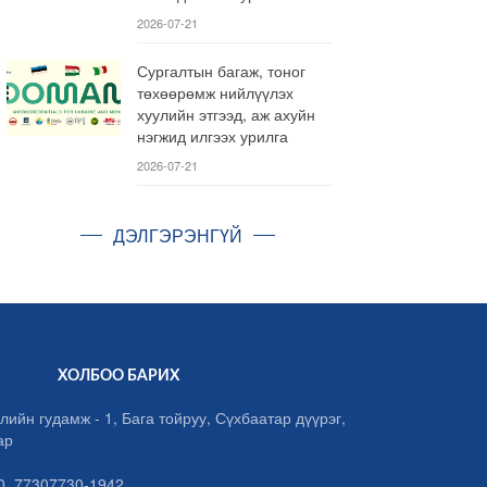
2026-07-21
Сургалтын багаж, тоног
төхөөрөмж нийлүүлэх
хуулийн этгээд, аж ахуйн
нэгжид илгээх урилга
2026-07-21
ДЭЛГЭРЭНГҮЙ
ХОЛБОО БАРИХ
лийн гудамж - 1, Бага тойруу, Сүхбаатар дүүрэг,
ар
, 77307730-1942