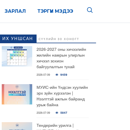
ЗАРЛАЛ
ТЭРГҮҮН МЭДЭЭ
ИХ УНШСАН
СҮҮЛИЙН 30 ХОНОГТ
2026-2027 оны хичээлийн
жилийн намрын улирлын
хичээл зохион
байгуулалтын тухай
2026-07-09
9459
МУИС-ийн Үндсэн хуулийн
эрх зүйн хүрээлэн |
Нээлттэй ажлын байранд
урьж байна
2026-07-09
5847
Тендерийн урилга |