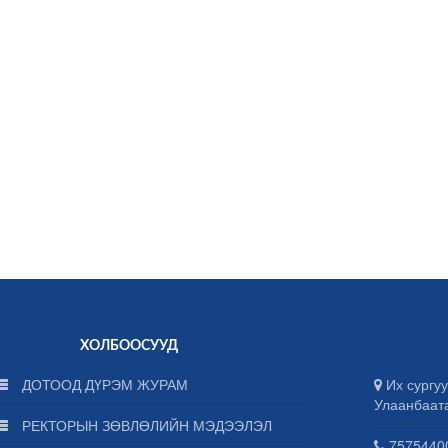
ХОЛБООСУУД
ДОТООД ДҮРЭМ ЖУРАМ
Их сургуу
Улаанбаат
РЕКТОРЫН ЗӨВЛӨЛИЙН МЭДЭЭЛЭЛ
75754400