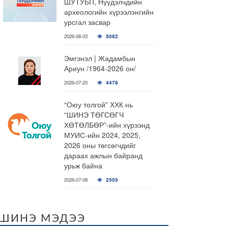
ШУТУБП, Нүүдэлчдийн
археологийн хүрээлэнгийн
урсгал засвар
2026-08-03
5082
Эмгэнэл | Жадамбын
Ариун /1964-2026 он/
2026-07-20
4478
“Оюу толгой” ХХК нь
“ШИНЭ ТӨГСӨГЧ
ХӨТӨЛБӨР”-ийн хүрээнд
МУИС-ийн 2024, 2025,
2026 оны төгсөгчдийг
дараах ажлын байранд
урьж байна
2026-07-08
2505
ШИНЭ МЭДЭЭ