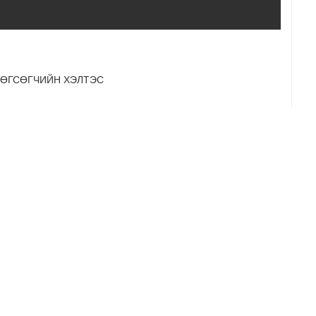
ТӨГСӨГЧИЙН ХЭЛТЭС