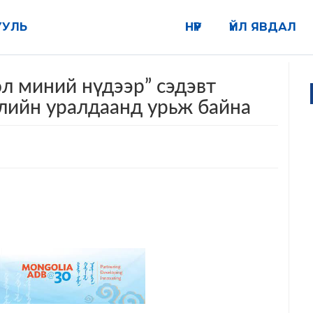
УУЛЬ
НҮҮР
ҮЙЛ ЯВДАЛ
л миний нүдээр” сэдэвт
лийн уралдаанд урьж байна