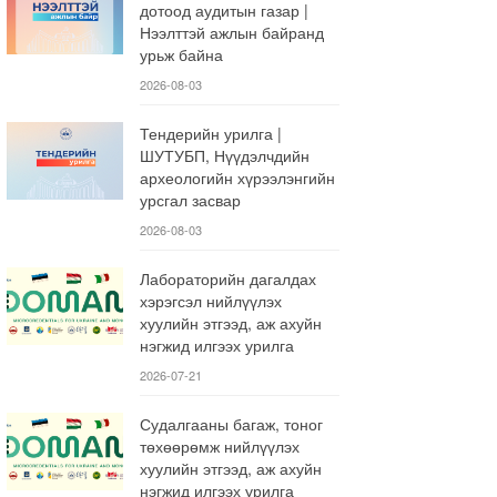
дотоод аудитын газар |
Нээлттэй ажлын байранд
урьж байна
2026-08-03
Тендерийн урилга |
ШУТУБП, Нүүдэлчдийн
археологийн хүрээлэнгийн
урсгал засвар
2026-08-03
Лабораторийн дагалдах
хэрэгсэл нийлүүлэх
хуулийн этгээд, аж ахуйн
нэгжид илгээх урилга
2026-07-21
Судалгааны багаж, тоног
төхөөрөмж нийлүүлэх
хуулийн этгээд, аж ахуйн
нэгжид илгээх урилга