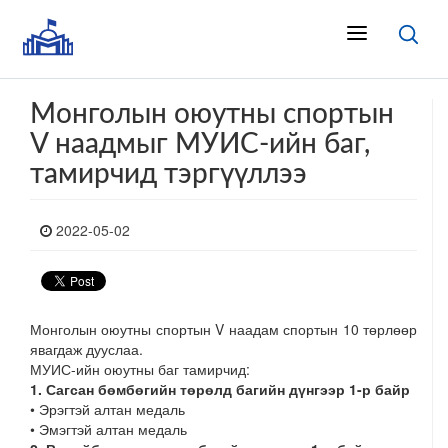
Монголын оюутны спортын
V наадмыг МУИС-ийн баг,
тамирчид тэргүүллээ
2022-05-02
Монголын оюутны спортын V наадам спортын 10 төрлөөр
явагдаж дууслаа.
МУИС-ийн оюутны баг тамирчид:
1. Сагсан бөмбөгийн төрөлд багийн дүнгээр 1-р байр
• Эрэгтэй алтан медаль
• Эмэгтэй алтан медаль