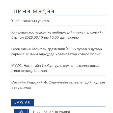
ШИНЭ МЭДЭЭ
Үнийн саналын урилга
Хяналтын тоо үлдсэн хөтөлбөрүүдийн нөхөн элсэлтийн
бүртгэл 2026.08.10-ны 10:00 цагт эхэлнэ
Олон улсын Монголч эрдэмтний XIII их хурал 8 дугаар
сарын 10-13-ны өдрүүдэд Улаанбаатар хотноо болно
МУИС, Нагоягийн Их Сургууль хамтын ажиллагаагаа
шинэ шатанд гаргана
Сөүлийн Үндэсний Их Сургуулийн төлөөлөгчдийг хүлээн
авч уулзлаа
ЗАРЛАЛ
Үнийн саналын урилга