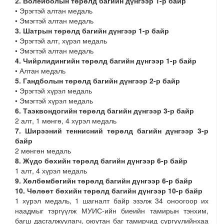
2. Волейболын төрөлд багийн дүнгээр 1-р байр
• Эрэгтэй алтан медаль
• Эмэгтэй алтан медаль
3. Шатрын төрөлд багийн дүнгээр 1-р байр
• Эрэгтэй алт, хүрэл медаль
• Эмэгтэй алтан медаль
4. Чийрлидингийн төрөлд багийн дүнгээр 1-р байр
• Алтан медаль
5. Гандболын төрөлд багийн дүнгээр 2-р байр
• Эрэгтэй хүрэл медаль
• Эмэгтэй хүрэл медаль
6. Таэквондогийн төрөлд багийн дүнгээр 3-р байр
2 алт, 1 мөнгө, 4 хүрэл медаль
7. Ширээний теннисний төрөлд багийн дүнгээр 3-р
байр
2 мөнгөн медаль
8. Жүдо бөхийн төрөлд багийн дүнгээр 6-р байр
1 алт, 4 хүрэл медаль
9. Хөлбөмбөгийн төрөлд багийн дүнгээр 6-р байр
10. Чөлөөт бөхийн төрөлд багийн дүнгээр 10-р байр
1 хүрэл медаль, 1 шагналт байр эзэлж 34 оноогоор их
наадмыг тэргүүлж МУИС-ийн биеийн тамирын тэнхим,
багш дасгалжуулагч, оюутан баг тамирчид сургуулийнхаа