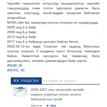
төрлийн тэмцээнээс эхлүүлээд ганцаарчилсан төрлийн
тэмцээнүүдэд очиж сэтгэл зүрхээрээ дэмжсэн багш
ажилтан, оюутнууд, төгсөгчиддөө талархаж байгаагаа
илэрхийлье.
МУИС-ийн баг тамирчид оюутны спортын их наадмуудад:
2005 онд 2-р байр
2009 онд 6-р байр
2013 онд 8-р байр
2017 онд 4-р байранд шалгарч байсан билээ.
2022.05.10-ны өдөр Спортын төв ордонд Монголын
оюутны спортын V наадмын хаалт болохоор товлогдож
байна. Амжилттай оролцсон баг тамирчид, багш
дасгалжуулагч, хөгжөөн дэмжигчдэдээ баяр хүргэе.
#NUM_80
#МУИС_80
ИХ УНШСАН
СҮҮЛИЙН 30 ХОНОГТ
2026-2027 оны хичээлийн жилийн
намрын улирлын хичээл зохион
байгуулалтын тухай
2026-07-09
9802