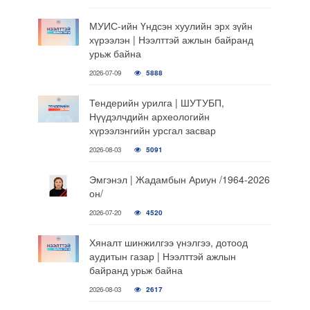
МУИС-ийн Үндсэн хуулийн эрх зүйн
хүрээлэн | Нээлттэй ажлын байранд
урьж байна
2026-07-09
5888
Тендерийн урилга | ШУТУБП,
Нүүдэлчдийн археологийн
хүрээлэнгийн урсгал засвар
2026-08-03
5091
Эмгэнэл | Жадамбын Ариун /1964-2026
он/
2026-07-20
4520
Хяналт шинжилгээ үнэлгээ, дотоод
аудитын газар | Нээлттэй ажлын
байранд урьж байна
2026-08-03
2617