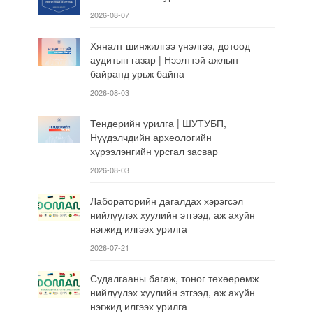
2026-08-07
Хяналт шинжилгээ үнэлгээ, дотоод
аудитын газар | Нээлттэй ажлын
байранд урьж байна
2026-08-03
Тендерийн урилга | ШУТУБП,
Нүүдэлчдийн археологийн
хүрээлэнгийн урсгал засвар
2026-08-03
Лабораторийн дагалдах хэрэгсэл
нийлүүлэх хуулийн этгээд, аж ахуйн
нэгжид илгээх урилга
2026-07-21
Судалгааны багаж, тоног төхөөрөмж
нийлүүлэх хуулийн этгээд, аж ахуйн
нэгжид илгээх урилга