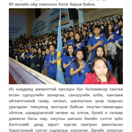
80 жилийн ойд томоохон бэлэг барьж байна.
Их наадамд амжилттай оролцох бүх боломжоор хангаж
өгсөн сургуулийн захиргаа, санхүүгийн алба, хангамж
үйлчилгээний газар, хичээл, шалгалтын үеэр таарсан
уралдаан тэмцээнд оролцож байсан оюутан-тамирчдаа
ойлгож, шаардлагатай чөлөөг нь олгож, бүхий л талаар
дэмжсэн багш нар, оюутны шигшээ багийн сэтгэл зүйн
бэлтгэлийг дээд зэрэгт хүргэж хамтран ажилласан
Хэрэглээний сэтгэл судлалын хүрээлэн, багийн спортын