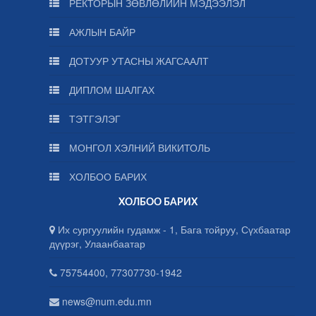
РЕКТОРЫН ЗӨВЛӨЛИЙН МЭДЭЭЛЭЛ
АЖЛЫН БАЙР
ДОТУУР УТАСНЫ ЖАГСААЛТ
ДИПЛОМ ШАЛГАХ
ТЭТГЭЛЭГ
МОНГОЛ ХЭЛНИЙ ВИКИТОЛЬ
ХОЛБОО БАРИХ
ХОЛБОО БАРИХ
Их сургуулийн гудамж - 1, Бага тойруу, Сүхбаатар
дүүрэг, Улаанбаатар
75754400, 77307730-1942
news@num.edu.mn