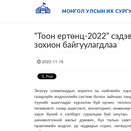
МОНГОЛ УЛСЫН ИХ СУРГ
“Тоон ертөнц-2022” сэд
зохион байгуулагдлаа
2022-11-16
Энэхүү олимпиадын зорилго нь нийгмийн хэрэ
газарзүйн мэдээллийн систем болон зайнаас тан
түүнийг ашигладаг хүрээлэн буй орчин, геологи
төлөвлөлт, газар ашиглалт, мониторинг, инженерчл
зэрэг бүхий л салбарт суралцаж буй оюутан, 
шинжилгээний ажлыг дэмжих, бүх талын хамт
практикийн мэдлэг, ур чадварыг сорих, хөгжүүл