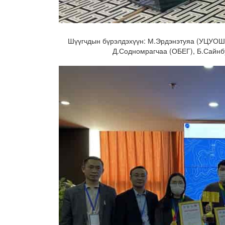
Шүүгчдын бүрэлдэхүүн: М.Эрдэнэтуяа (УЦУОШ
Д.Содномрагчаа (ОБЕГ), Б.Сайнб