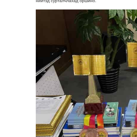
нийтэд сурталчлахад оршино.