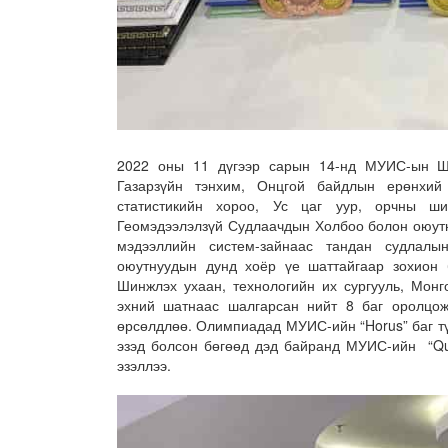
2022 оны 11 дүгээр сарын 14-нд МУИС-ын Ш
Газарзүйн тэнхим, Онцгой байдлын ерөнхий
статистикийн хороо, Ус цаг уур, орчны ши
Геомэдээлэлзүй Судлаачдын Холбоо болон оюутны
мэдээллийн систем-зайнаас тандан судлалы
оюутнуудын дунд хоёр үе шаттайгаар зохион 
Шинжлэх ухаан, технологийн их сургууль, Монг
эхний шатнаас шалгарсан нийт 8 баг оролцож 
өрсөлдлөө. Олимпиадад МУИС-ийн “Horus” баг т
эзэд болсон бөгөөд дэд байранд МУИС-ийн “Qua
эзэллээ.