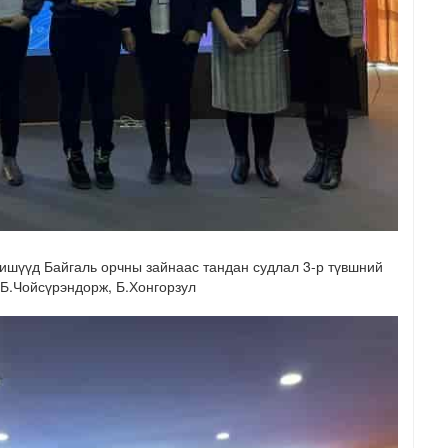
гишүүд Байгаль орчны зайнаас тандан судлал 3-р түвшний
 Б.Чойсүрэндорж, Б.Хонгорзул