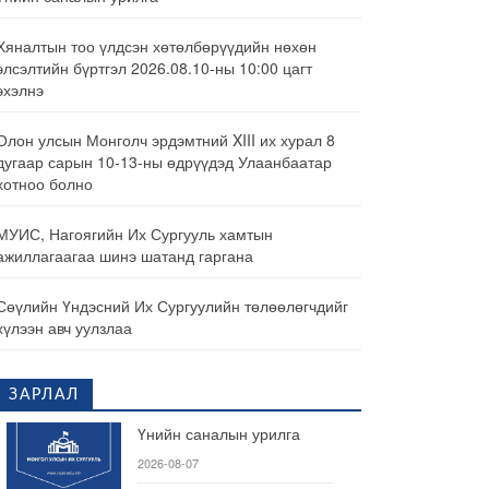
Хяналтын тоо үлдсэн хөтөлбөрүүдийн нөхөн
элсэлтийн бүртгэл 2026.08.10-ны 10:00 цагт
эхэлнэ
Олон улсын Монголч эрдэмтний XIII их хурал 8
дугаар сарын 10-13-ны өдрүүдэд Улаанбаатар
хотноо болно
МУИС, Нагоягийн Их Сургууль хамтын
ажиллагаагаа шинэ шатанд гаргана
Сөүлийн Үндэсний Их Сургуулийн төлөөлөгчдийг
хүлээн авч уулзлаа
ЗАРЛАЛ
Үнийн саналын урилга
2026-08-07