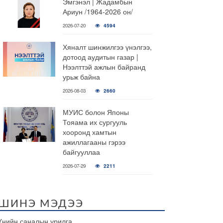
Эмгэнэл | Жадамбын
Ариун /1964-2026 он/
2026-07-20
4594
Хяналт шинжилгээ үнэлгээ,
дотоод аудитын газар |
Нээлттэй ажлын байранд
урьж байна
2026-08-03
2660
МУИС болон Японы
Тояама их сургууль
хооронд хамтын
ажиллагааны гэрээ
байгууллаа
2026-07-29
2211
ШИНЭ МЭДЭЭ
Үнийн саналын урилга