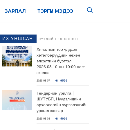
ЗАРЛАЛ
ТЭРГҮҮН МЭДЭЭ
ИХ УНШСАН
СҮҮЛИЙН 30 ХОНОГТ
Хяналтын тоо үлдсэн
хөтөлбөрүүдийн нөхөн
элсэлтийн бүртгэл
2026.08.10-ны 10:00 цагт
эхэлнэ
2026-08-07
9556
Тендерийн урилга |
ШУТУБП, Нүүдэлчдийн
археологийн хүрээлэнгийн
урсгал засвар
2026-08-03
5099