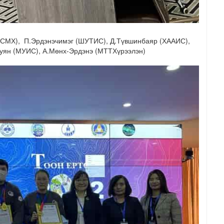
СМХ), П.Эрдэнэчимэг (ШУТИС), Д.Түвшинбаяр (ХААИС),
уян (МУИС), А.Мөнх-Эрдэнэ (МТТХүрээлэн)