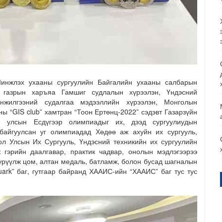
инжлэх ухааны сургуулийн Байгалийн ухааны салбарын
 газрын харъяа Гамшиг судлалын хүрээлэн, Үндэсний
нжилгээний судалгаа мэдээллийн хүрээлэн, Монголын
 “GIS club” хамтран “Тоон Ертөнц-2022” сэдэвт Газарзүйн
н улсын Есдүгээр олимпиадыг их, дээд сургуулиудын
байгуулсан уг олимпиадад Хөдөө аж ахуйн их сургууль,
ол Улсын Их Сургууль, Үндэсний техникийн их сургуулийн
гэрийн даалгавар, практик чадвар, онолын мэдлэгээрээ
үрүүлж цом, алтан медаль, батламж, болон бусад шагналын
rk” баг, гутгаар байранд ХААИС-ийн “ХААИС” баг тус тус