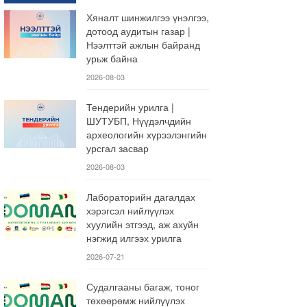
Хяналт шинжилгээ үнэлгээ,
дотоод аудитын газар |
Нээлттэй ажлын байранд
урьж байна
2026-08-03
Тендерийн урилга |
ШУТУБП, Нүүдэлчдийн
археологийн хүрээлэнгийн
урсгал засвар
2026-08-03
Лабораторийн дагалдах
хэрэгсэл нийлүүлэх
хуулийн этгээд, аж ахуйн
нэгжид илгээх урилга
2026-07-21
Судалгааны багаж, тоног
төхөөрөмж нийлүүлэх