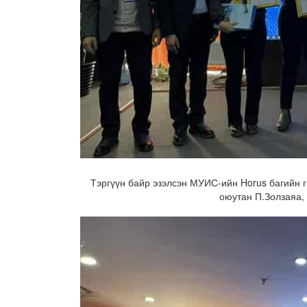
Тэргүүн байр эзэлсэн МУИС-ийн Horus багийн 
оюутан П.Золзаяа,