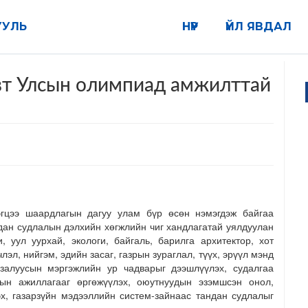
УУЛЬ
НҮҮР
ҮЙЛ ЯВДАЛ
эвт Улсын олимпиад амжилттай
гцээ шаардлагын дагуу улам бүр өсөн нэмэгдэж байгаа
дан судлалын дэлхийн хөгжлийн чиг хандлагатай уялдуулан
, уул уурхай, экологи, байгаль, барилга архитектор, хот
эл, нийгэм, эдийн засаг, газрын зураглал, түүх, эрүүл мэнд
залуусын мэргэжлийн ур чадварыг дээшлүүлэх, судалгаа
ын ажиллагааг өргөжүүлэх, оюутнуудын эзэмшсэн онол,
эх, газарзүйн мэдээллийн систем-зайнаас тандан судлалыг