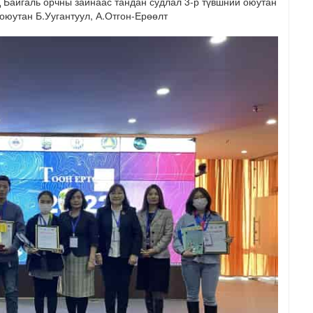
 Байгаль орчны зайнаас тандан судлал 3-р түвшний оюутан
оюутан Б.Уугантуул, А.Отгон-Ерөөлт