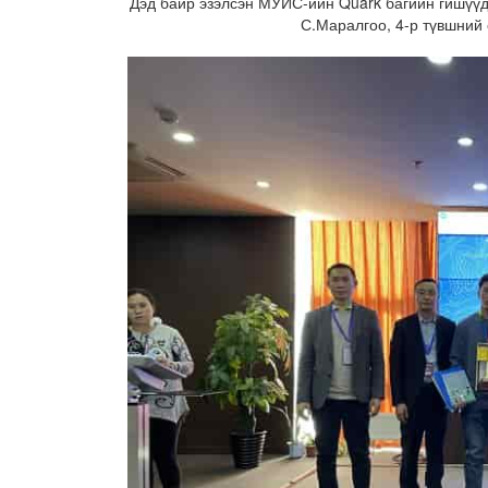
Дэд байр эзэлсэн МУИС-ийн Quark багийн гишүүд
С.Маралгоо, 4-р түвшний 