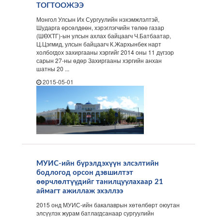
ТОГТООЖЭЭ
Монгол Улсын Их Сургуулийн нэхэмжлэлтэй,
Шударга өрсөлдөөн, хэрэглэгчийн төлөө газар
(ШӨХТГ)-ын улсын ахлах байцаагч Ч.Батбаатар,
Ц.Цэгмид, улсын байцаагч К.Жархынбек нарт
холбогдох захиргааны хэргийг 2014 оны 11 дүгээр
сарын 27-ны өдөр Захиргааны хэргийн анхан
шатны 20 ...
2015-05-01
МУИС-ийн бүрэлдэхүүн элсэлтийн
бодлогод орсон дэвшилтэт
өөрчлөлтүүдийг танилцуулахаар 21
аймагт ажиллаж эхэллээ
2015 онд МУИС-ийн бакалаврын хөтөлбөрт оюутан
элсүүлэх журам батлагдсанаар сургуулийн