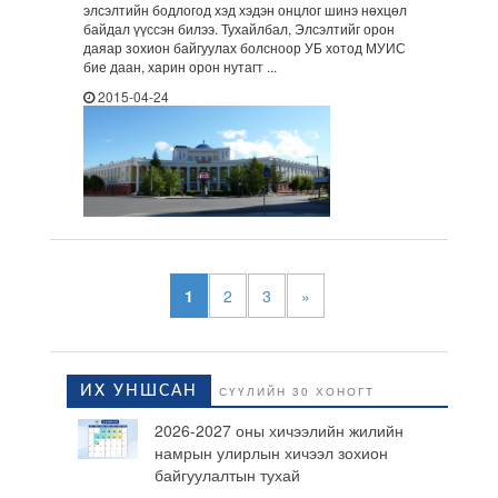
элсэлтийн бодлогод хэд хэдэн онцлог шинэ нөхцөл
байдал үүссэн билээ. Тухайлбал, Элсэлтийг орон
даяар зохион байгуулах болсноор УБ хотод МУИС
бие даан, харин орон нутагт ...
2015-04-24
1
2
3
»
ИХ УНШСАН
СҮҮЛИЙН 30 ХОНОГТ
2026-2027 оны хичээлийн жилийн
намрын улирлын хичээл зохион
байгуулалтын тухай