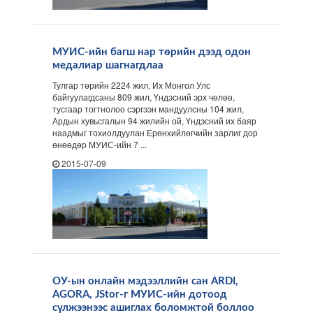
МУИС-ийн багш нар төрийн дээд одон
медалиар шагнагдлаа
Тулгар төрийн 2224 жил, Их Монгол Улс
байгуулагдсаны 809 жил, Үндэсний эрх чөлөө,
тусгаар тогтнолоо сэргээн мандуулсны 104 жил,
Ардын хувьсгалын 94 жилийн ой, Үндэсний их баяр
наадмыг тохиолдуулан Ерөнхийлөгчийн зарлиг дор
өнөөдөр МУИС-ийн 7 ...
2015-07-09
ОУ-ын онлайн мэдээллийн сан ARDI,
AGORA, JStor-г МУИС-ийн дотоод
сүлжээнээс ашиглах боломжтой боллоо