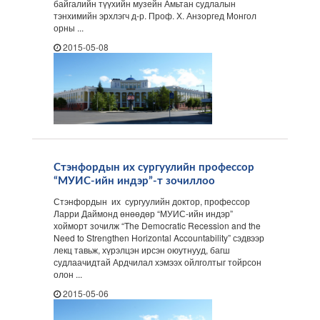
байгалийн түүхийн музейн Амьтан судлалын
тэнхимийн эрхлэгч д-р. Проф. Х. Анзоргед Монгол
орны ...
2015-05-08
Стэнфордын их сургуулийн профессор
“МУИС-ийн индэр”-т зочиллоо
Стэнфордын их сургуулийн доктор, профессор
Ларри Даймонд өнөөдөр “МУИС-ийн индэр”
хойморт зочилж “The Democratic Recession and the
Need to Strengthen Horizontal Accountability” сэдвээр
лекц тавьж, хүрэлцэн ирсэн оюутнууд, багш
судлаачидтай Ардчилал хэмээх ойлголтыг тойрсон
олон ...
2015-05-06