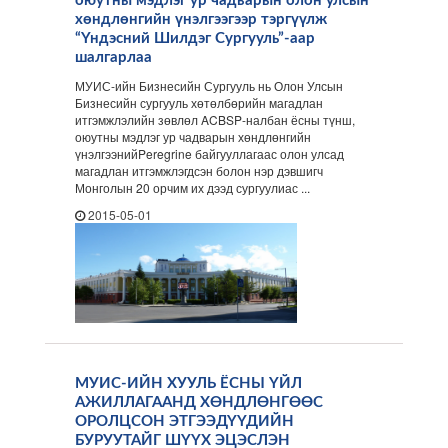
оюутны мэдлэг ур чадварын олон улсын
хөндлөнгийн үнэлгээгээр тэргүүлж
“Үндэсний Шилдэг Сургууль”-аар
шалгарлаа
МУИС-ийн Бизнесийн Сургууль нь Олон Улсын
Бизнесийн сургууль хөтөлбөрийн магадлан
итгэмжлэлийн зөвлөл ACBSP-налбан ёсны түнш,
оюутны мэдлэг ур чадварын хөндлөнгийн
үнэлгээнийPeregrine байгууллагаас олон улсад
магадлан итгэмжлэгдсэн болон нэр дэвшигч
Монголын 20 орчим их дээд сургуулиас ...
2015-05-01
МУИС-ИЙН ХУУЛЬ ЁСНЫ ҮЙЛ
АЖИЛЛАГААНД ХӨНДЛӨНГӨӨС
ОРОЛЦСОН ЭТГЭЭДҮҮДИЙН
БУРУУТАЙГ ШҮҮХ ЭЦЭСЛЭН