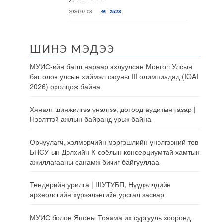
2026-07-08
2528
ШИНЭ МЭДЭЭ
МУИС-ийн багш нараар ахлуулсан Монгол Улсын
баг олон улсын хиймэл оюуны III олимпиадад (IOAI
2026) оролцож байна
Хяналт шинжилгээ үнэлгээ, дотоод аудитын газар |
Нээлттэй ажлын байранд урьж байна
Орчуулагч, хэлмэрчийн мэргэшлийн үнэлгээний төв
БНСУ-ын Дэлхийн К-соёлын консерциумтай хамтын
ажиллагааны санамж бичиг байгууллаа
Тендерийн урилга | ШУТУБП, Нүүдэлчдийн
археологийн хүрээлэнгийн урсгал засвар
МУИС болон Японы Тояама их сургууль хооронд