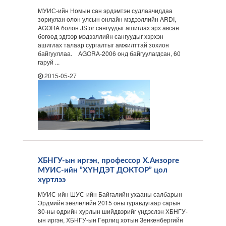
МУИС-ийн Номын сан эрдэмтэн судлаачиддаа
зориулан олон улсын онлайн мэдээллийн ARDI,
AGORA болон JStor сангуудыг ашиглах эрх авсан
бөгөөд эдгээр мэдээллийн сангуудыг хэрхэн
ашиглах талаар сургалтыг амжилттай зохион
байгууллаа. AGORA-2006 онд байгуулагдсан, 60
гаруй ...
2015-05-27
ХБНГУ-ын иргэн, профессор Х.Анзорге
МУИС-ийн ”ХҮНДЭТ ДОКТОР” цол
хүртлээ
МУИС-ийн ШУС-ийн Байгалийн ухааны салбарын
Эрдмийн зөвлөлийн 2015 оны гуравдугаар сарын
30-ны өдрийн хурлын шийдвэрийг үндэслэн ХБНГУ-
ын иргэн, ХБНГУ-ын Гөрлиц хотын Зенкенбергийн