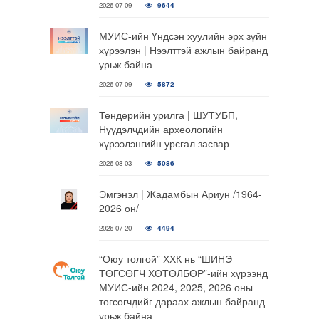
2026-07-09
9644
МУИС-ийн Үндсэн хуулийн эрх зүйн
хүрээлэн | Нээлттэй ажлын байранд
урьж байна
2026-07-09
5872
Тендерийн урилга | ШУТУБП,
Нүүдэлчдийн археологийн
хүрээлэнгийн урсгал засвар
2026-08-03
5086
Эмгэнэл | Жадамбын Ариун /1964-
2026 он/
2026-07-20
4494
“Оюу толгой” ХХК нь “ШИНЭ
ТӨГСӨГЧ ХӨТӨЛБӨР”-ийн хүрээнд
МУИС-ийн 2024, 2025, 2026 оны
төгсөгчдийг дараах ажлын байранд
урьж байна