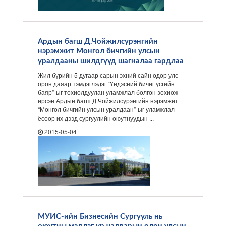
Ардын багш Д.Чойжилсүрэнгийн
нэрэмжит Монгол бичгийн улсын
уралдааны шилдгүүд шагналаа гардлаа
Жил бүрийн 5 дугаар сарын эхний сайн өдөр улс
орон даяар тэмдэглэдэг “Үндэсний бичиг үсгийн
баяр”-ыг тохиолдуулан уламжлал болгон зохиож
ирсэн Ардын багш Д.Чойжилсүрэнгийн нэрэмжит
“Монгол бичгийн улсын уралдаан”-ыг уламжлал
ёсоор их дээд сургуулийн оюутнуудын ...
2015-05-04
МУИС-ийн Бизнесийн Сургууль нь