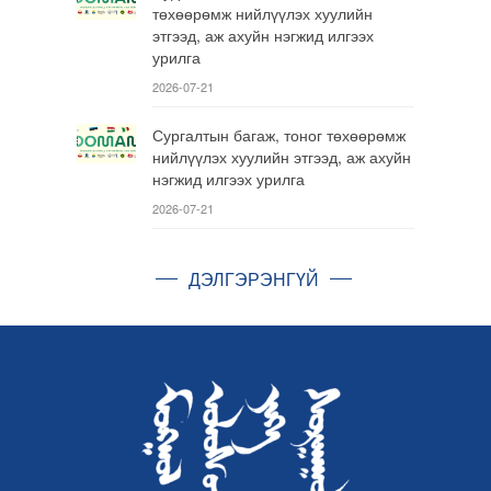
төхөөрөмж нийлүүлэх хуулийн
этгээд, аж ахуйн нэгжид илгээх
урилга
2026-07-21
Сургалтын багаж, тоног төхөөрөмж
нийлүүлэх хуулийн этгээд, аж ахуйн
нэгжид илгээх урилга
2026-07-21
ДЭЛГЭРЭНГҮЙ