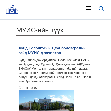
МУИС-ийн түүх
Хойд Солонгосын Дээд боловсролын
сайд МУИС-д зочиллоо
Бүгд Найрамдах Ардчилсан Солонгос Улс (БНАСУ)-
ын Ардын Дээд Хурал (АДХ)-ын депутат, АДХ дахь
БНАСАУ-Монголын парламентын бүлгийн дарга,
Солонгосын Хөдөлмөрийн Намын Төв Хорооны
гишүүн, Дээд боловсролын сайд Ноён Тэ Хён Чөл нь
Ким Ир Сений нэрэмжит ...
2015-08-07