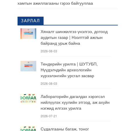
хамтын ажиллагааны гэрээ байгууллаа
ЗАРЛАЛ
Хяналт шинжилгээ үнэлгээ, дотоод
аудитын газар | Нээлттэй ажлын
байранд урьж байна
2026-08-03
Тендерийн урилга | ШУТУБП,
Нүүдэлчдийн археологийн
хүрээлэнгийн урсгал засвар
2026-08-03
Лабораторийн дагалдах хэрэгсэл
нийлүүлэх хуулийн этгээд, аж ахуйн
нэгжид илгээх урилга
2026-07-21
Судалгааны багаж, тоног