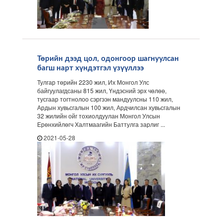
Төрийн дээд цол, одонгоор шагнуулсан
багш нарт хүндэтгэл үзүүллээ
Тулгар төрийн 2230 жил, Их Монгол Улс
байгуулагдсаны 815 жил, Үндэсний эрх чөлөө,
тусгаар тогтнолоо сэргээн мандуулсны 110 жил,
Ардын хувьсгалын 100 жил, Ардчилсан хувьсгалын
32 жилийн ойг тохиолдуулан Монгол Улсын
Ерөнхийлөгч Халтмаагийн Баттулга зарлиг ...
2021-05-28