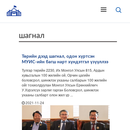
шагнал
Төрийн дээд шагнал, одон хүртсэн
МУИС-ийн багш нарт хүндэтгэл үзүүллээ
Тулгар төрийн 2230, Их Монгол Улсын 815, Ардын
хувьсгалын 100 жилийн ой, Орчин цагийн
боловсрол, шинжлэх ухааны салбарын 100 жилийн
ойг тохиолдуулан Монгол Улсын Ерөнхийлөгч
У.Хүрэлсүх зарлиг гарган Боловсрол, шинжлэх
ухааны салбарт олон жил үр ...
2021-11-24