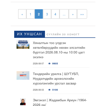
«
1
2
3
4
...
»
»»
ИХ УНШСАН
СҮҮЛИЙН 30 ХОНОГТ
Хяналтын тоо үлдсэн
хөтөлбөрүүдийн нөхөн элсэлтийн
бүртгэл 2026.08.10-ны 10:00 цагт
эхэлнэ
2026-08-07
9905
Тендерийн урилга | ШУТУБП,
Нүүдэлчдийн археологийн
хүрээлэнгийн урсгал засвар
2026-08-03
5100
Эмгэнэл | Жадамбын Ариун /1964-
2026 он/