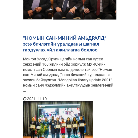
“НОМЫН САН-МИНИЙ АМЬДРАЛД”
эсээ бичлэгийн уралдааны шагнал
гардуулах үйл ажиллагаа боллоо
Монгол Улсад Орчин цагийн номын сан үүсэж
хөгжсөний 100 жилийн ойд зориулж МУИС-ийн
номын сан Соёлын яамны дэмжлэгтэйгээр “Номын
сан-Миний амьдралд” эсээ бичлэгийн уралдааныг
зохион байгуулсан. “Mongolian library update 2021”
номын санч мэдээллийн ажилтнуудын зөвлөгөөний
...
2021-11-19