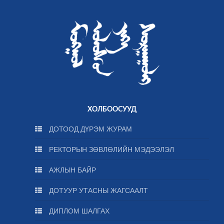
ХОЛБООСУУД
ДОТООД ДҮРЭМ ЖУРАМ
РЕКТОРЫН ЗӨВЛӨЛИЙН МЭДЭЭЛЭЛ
АЖЛЫН БАЙР
ДОТУУР УТАСНЫ ЖАГСААЛТ
ДИПЛОМ ШАЛГАХ