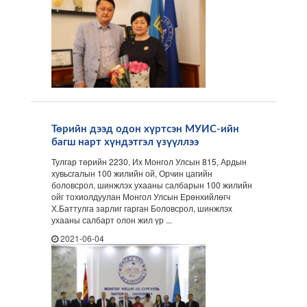
Төрийн дээд одон хүртсэн МУИС-ийн
багш нарт хүндэтгэл үзүүллээ
Тулгар төрийн 2230, Их Монгол Улсын 815, Ардын
хувьсгалын 100 жилийн ой, Орчин цагийн
боловсрол, шинжлэх ухааны салбарын 100 жилийн
ойг тохиолдуулан Монгол Улсын Ерөнхийлөгч
Х.Баттулга зарлиг гарган Боловсрол, шинжлэх
ухааны салбарт олон жил үр ...
2021-06-04