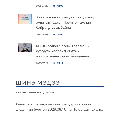
2026-07-20
4597
Хяналт шинжилгээ үнэлгээ, дотоод
аудитын газар | Нээлттэй ажлын
байранд урьж байна
2026-08-03
2662
МУИС болон Японы Тояама их
сургууль хооронд хамтын
ажиллагааны гэрээ байгууллаа
2026-07-29
2212
ШИНЭ МЭДЭЭ
Үнийн саналын урилга
Хяналтын тоо үлдсэн хөтөлбөрүүдийн нөхөн
элсэлтийн бүртгэл 2026.08.10-ны 10:00 цагт эхэлнэ