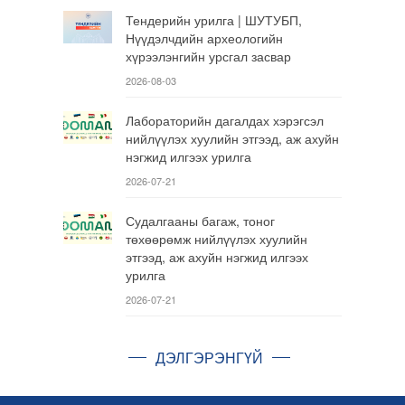
Тендерийн урилга | ШУТУБП,
Нүүдэлчдийн археологийн
хүрээлэнгийн урсгал засвар
2026-08-03
Лабораторийн дагалдах хэрэгсэл
нийлүүлэх хуулийн этгээд, аж ахуйн
нэгжид илгээх урилга
2026-07-21
Судалгааны багаж, тоног
төхөөрөмж нийлүүлэх хуулийн
этгээд, аж ахуйн нэгжид илгээх
урилга
2026-07-21
ДЭЛГЭРЭНГҮЙ