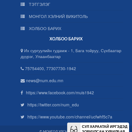
ТЭТГЭЛЭГ
МОНГОЛ ХЭЛНИЙ ВИКИТОЛЬ
ХОЛБОО БАРИХ
ХОЛБОО БАРИХ
Их сургуулийн гудамж - 1, Бага тойруу, Сүхбаатар
дүүрэг, Улаанбаатар
75754400, 77307730-1942
news@num.edu.mn
https://www.facebook.com/muis1942
https://twitter.com/num_edu
https://www.youtube.com/channel/ucfwhf5c7a
СУЛ ХАРААТАЙ ИРГЭДЭД
ЗОРИУЛСАН ХУВИЛБАР
© МОНГОЛ УЛСЫН ИХ СУРГУУЛЬ