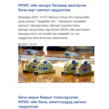
МУИС-ийн шилдэг багшаар шалгарсан
багш нарт шагнал гардууллаа
Өнөөдөр /2021.10.07/ Монгол Улсын Их Сургуулийн
дээд шагнал “Эрдмийн элч”, “Захирлын нэрэмжит
шагнал”, Шилдэг багш, Шилдэг судлаач багш,
Шилдэг залуу багш нар болон МУИС-ийн докторант
багшид олгох тэтгэлгийн батламжийг тус тус
гардуулан өгөх ёслолын ажиллагаа ...
2021-10-07
Багш нарын баярыг тохиолдуулан
МУИС-ийн багш, ажилтнуудад шагнал
гардууллаа