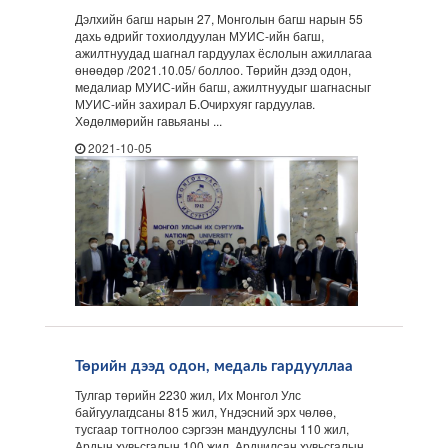
Дэлхийн багш нарын 27, Монголын багш нарын 55
дахь өдрийг тохиолдуулан МУИС-ийн багш,
ажилтнуудад шагнал гардуулах ёслолын ажиллагаа
өнөөдөр /2021.10.05/ боллоо. Төрийн дээд одон,
медалиар МУИС-ийн багш, ажилтнуудыг шагнасныг
МУИС-ийн захирал Б.Очирхуяг гардуулав.
Хөдөлмөрийн гавьяаны ...
2021-10-05
Төрийн дээд одон, медаль гардууллаа
Тулгар төрийн 2230 жил, Их Монгол Улс
байгуулагдсаны 815 жил, Үндэсний эрх чөлөө,
тусгаар тогтнолоо сэргээн мандуулсны 110 жил,
Ардын хувьсгалын 100 жил, Ардчилсан хувьсгалын