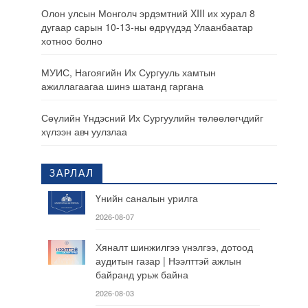
Олон улсын Монголч эрдэмтний XIII их хурал 8
дугаар сарын 10-13-ны өдрүүдэд Улаанбаатар
хотноо болно
МУИС, Нагоягийн Их Сургууль хамтын
ажиллагаагаа шинэ шатанд гаргана
Сөүлийн Үндэсний Их Сургуулийн төлөөлөгчдийг
хүлээн авч уулзлаа
ЗАРЛАЛ
Үнийн саналын урилга
2026-08-07
Хяналт шинжилгээ үнэлгээ, дотоод
аудитын газар | Нээлттэй ажлын
байранд урьж байна
2026-08-03