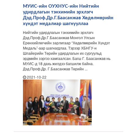
МУИС-ийн ОУХНУС-ийн Нийтийн
удирдлагын тэнхимийн эрхлэгч
Дэд.Проф.Др.Г.Баасанжав Хөдөлмөрийн
хүндэт медалиар шагнууллаа
Нийтийн удирдлагын тэнхимийн эрхлэгч
Дэд.Проф.Др.Г.Баасанжав Монгол Улсын
Ерөнхийлөгчийн зарлигаар “Хөдөлмөрийн Хүндэт
Медаль”-аар шагнагдлаа. Тэрээр ХБНГУ-н
Шпайерийн Төрийн удирдлагын их сургуульд
эрдмийн зэргээ хамгаалсан. Багш Г. Баасанжав нь
МУИС-д 18 дахь жилдээ багшилж байна.
Дэд.Проф.Др. Г.Баасанжав Төрийн ...
2021-10-22