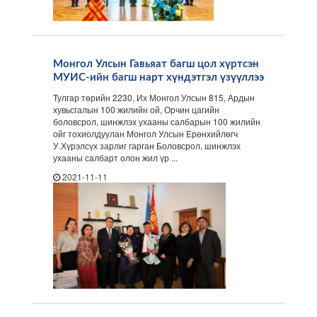
Монгол Улсын Гавьяат багш цол хүртсэн
МУИС-ийн багш нарт хүндэтгэл үзүүллээ
Тулгар төрийн 2230, Их Монгол Улсын 815, Ардын
хувьсгалын 100 жилийн ой, Орчин цагийн
боловсрол, шинжлэх ухааны салбарын 100 жилийн
ойг тохиолдуулан Монгол Улсын Ерөнхийлөгч
У.Хүрэлсүх зарлиг гарган Боловсрол, шинжлэх
ухааны салбарт олон жил үр ...
2021-11-11