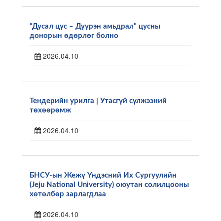
“Дусал цус – Дүүрэн амьдрал” цусны
донорын өдөрлөг болно
2026.04.10
Тендерийн урилга | Утасгүй сүлжээний
төхөөрөмж
2026.04.10
БНСУ-ын Жежү Үндэсний Их Сургуулийн
(Jeju National University) оюутан солилцооны
хөтөлбөр зарлагдлаа
2026.04.10