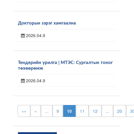
Докторын зэрэг хамгаална
2026.04.9
Тендерийн урилга | МТЭС: Сургалтын тоног
төхөөрөмж
2026.04.9
««
«
...
9
10
11
12
...
20
3