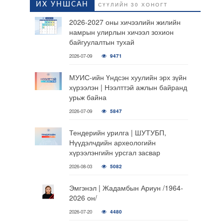
ИХ УНШСАН
СҮҮЛИЙН 30 ХОНОГТ
2026-2027 оны хичээлийн жилийн
намрын улирлын хичээл зохион
байгуулалтын тухай
2026-07-09
9471
МУИС-ийн Үндсэн хуулийн эрх зүйн
хүрээлэн | Нээлттэй ажлын байранд
урьж байна
2026-07-09
5847
Тендерийн урилга | ШУТУБП,
Нүүдэлчдийн археологийн
хүрээлэнгийн урсгал засвар
2026-08-03
5082
Эмгэнэл | Жадамбын Ариун /1964-
2026 он/
2026-07-20
4480