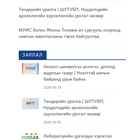
Тендерийн урилга | ШУТУБП, Нүүдэлчдийн
археологийн хүрээлэнгийн урсгал засвар
МУИС болон Японы Тояама их сургууль хооронд
хамтын ажиллагааны гэрээ байгууллаа
ЗАРЛАЛ
Хяналт шинжилгээ үнэлгээ, дотоод
аудитын газар | Нээлттэй ажлын
байранд урьж байна
2026-08-03
Тендерийн урилга | ШУТУБП,
Нүүдэлчдийн археологийн
хүрээлэнгийн урсгал засвар
2026-08-03
Лабораторийн дагалдах хэрэгсэл