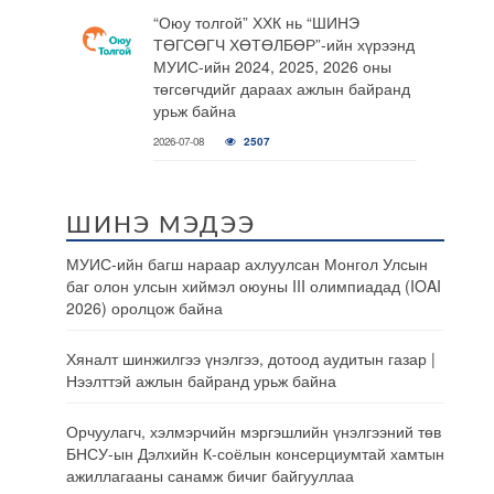
“Оюу толгой” ХХК нь “ШИНЭ
ТӨГСӨГЧ ХӨТӨЛБӨР”-ийн хүрээнд
МУИС-ийн 2024, 2025, 2026 оны
төгсөгчдийг дараах ажлын байранд
урьж байна
2026-07-08
2507
ШИНЭ МЭДЭЭ
МУИС-ийн багш нараар ахлуулсан Монгол Улсын
баг олон улсын хиймэл оюуны III олимпиадад (IOAI
2026) оролцож байна
Хяналт шинжилгээ үнэлгээ, дотоод аудитын газар |
Нээлттэй ажлын байранд урьж байна
Орчуулагч, хэлмэрчийн мэргэшлийн үнэлгээний төв
БНСУ-ын Дэлхийн К-соёлын консерциумтай хамтын
ажиллагааны санамж бичиг байгууллаа