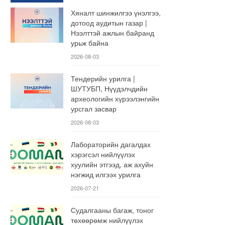
Хяналт шинжилгээ үнэлгээ,
дотоод аудитын газар |
Нээлттэй ажлын байранд
урьж байна
2026-08-03
Тендерийн урилга |
ШУТУБП, Нүүдэлчдийн
археологийн хүрээлэнгийн
урсгал засвар
2026-08-03
Лабораторийн дагалдах
хэрэгсэл нийлүүлэх
хуулийн этгээд, аж ахуйн
нэгжид илгээх урилга
2026-07-21
Судалгааны багаж, тоног
төхөөрөмж нийлүүлэх