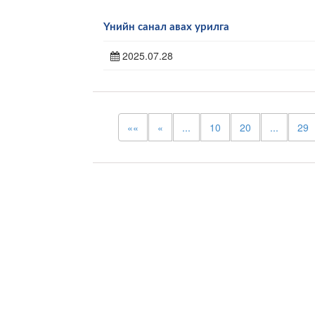
Үнийн санал авах урилга
2025.07.28
««
«
...
10
20
...
29