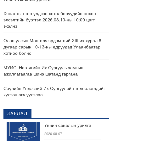
Хяналтын тоо үлдсэн хөтөлбөрүүдийн нөхөн
элсэлтийн бүртгэл 2026.08.10-ны 10:00 цагт
эхэлнэ
Олон улсын Монголч эрдэмтний XIII их хурал 8
дугаар сарын 10-13-ны өдрүүдэд Улаанбаатар
хотноо болно
МУИС, Нагоягийн Их Сургууль хамтын
ажиллагаагаа шинэ шатанд гаргана
Сөүлийн Үндэсний Их Сургуулийн төлөөлөгчдийг
хүлээн авч уулзлаа
ЗАРЛАЛ
Үнийн саналын урилга
2026-08-07