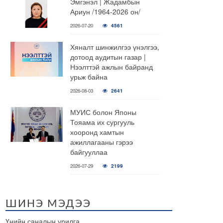
Эмгэнэл | Жадамбын
Ариун /1964-2026 он/
2026-07-20
4561
Хяналт шинжилгээ үнэлгээ,
дотоод аудитын газар |
Нээлттэй ажлын байранд
урьж байна
2026-08-03
2641
МУИС болон Японы
Тояама их сургууль
хооронд хамтын
ажиллагааны гэрээ
байгууллаа
2026-07-29
2199
ШИНЭ МЭДЭЭ
Үнийн саналын урилга