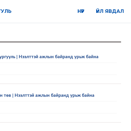
УУЛЬ
НҮҮР
ҮЙЛ ЯВДАЛ
ургууль | Нээлттэй ажлын байранд урьж байна
 төв | Нээлттэй ажлын байранд урьж байна