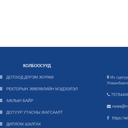
ХОЛБООСУУД
ДОТООД ДҮРЭМ ЖУРАМ
Их сургуу
Улаанбаат
РЕКТОРЫН ЗӨВЛӨЛИЙН МЭДЭЭЛЭЛ
75754400
АЖЛЫН БАЙР
news@n
ДОТУУР УТАСНЫ ЖАГСААЛТ
https://
ДИПЛОМ ШАЛГАХ