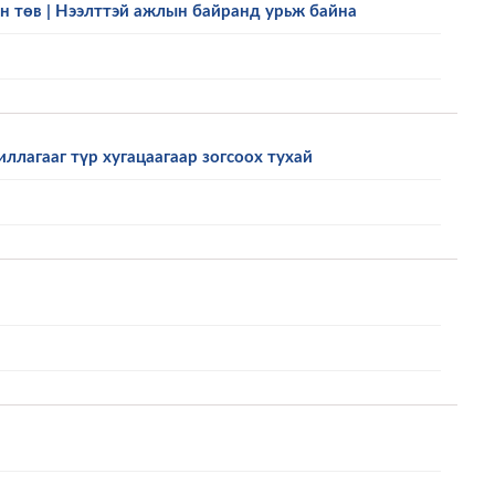
 төв | Нээлттэй ажлын байранд урьж байна
лагааг түр хугацаагаар зогсоох тухай