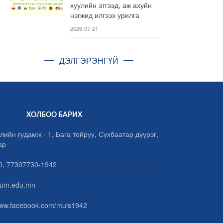
хуулийн этгээд, аж ахуйн
нэгжид илгээх урилга
2026-07-21
ДЭЛГЭРЭНГҮЙ
ХОЛБОО БАРИХ
лийн гудамж - 1, Бага тойруу, Сүхбаатар дүүрэг,
ар
, 77307730-1942
um.edu.mn
www.facebook.com/muis1942