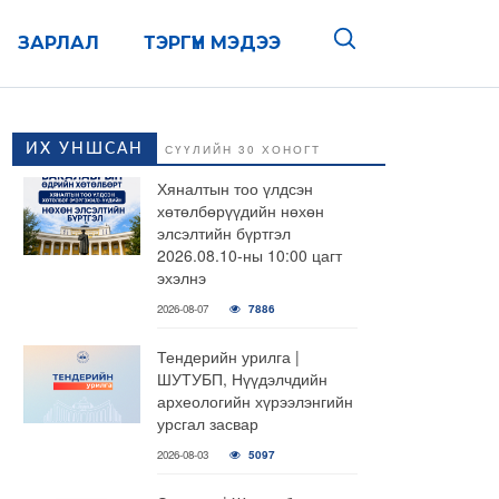
ЗАРЛАЛ
ТЭРГҮҮН МЭДЭЭ
ИХ УНШСАН
СҮҮЛИЙН 30 ХОНОГТ
Хяналтын тоо үлдсэн
хөтөлбөрүүдийн нөхөн
элсэлтийн бүртгэл
2026.08.10-ны 10:00 цагт
эхэлнэ
2026-08-07
7886
Тендерийн урилга |
ШУТУБП, Нүүдэлчдийн
археологийн хүрээлэнгийн
урсгал засвар
2026-08-03
5097