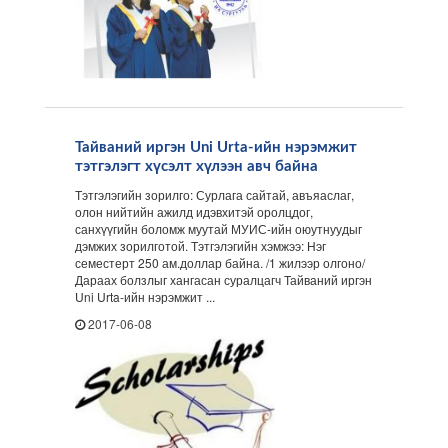
Тайваний иргэн Uni Urta-ийн нэрэмжит
тэтгэлэгт хүсэлт хүлээн авч байна
Тэтгэлэгийн зорилго: Сурлага сайтай, авъяаслаг,
олон нийтийн ажилд идэвхитэй оролцдог,
санхүүгийн боломж муутай МУИС-ийн оюутнуудыг
дэмжих зорилготой. Тэтгэлэгийн хэмжээ: Нэг
семестерт 250 ам.доллар байна. /1 жилээр олгоно/
Дараах болзлыг хангасан суралцагч Тайваний иргэн
Uni Urta-ийн нэрэмжит ...
2017-06-08