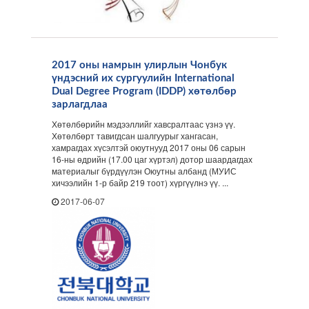
2017 оны намрын улирлын Чонбук
үндэсний их сургуулийн International
Dual Degree Program (IDDP) хөтөлбөр
зарлагдлаа
Хөтөлбөрийн мэдээллийг хавсралтаас үзнэ үү.
Хөтөлбөрт тавигдсан шалгуурыг хангасан,
хамрагдах хүсэлтэй оюутнууд 2017 оны 06 сарын
16-ны өдрийн (17.00 цаг хүртэл) дотор шаардагдах
материалыг бүрдүүлэн Оюутны албанд (МУИС
хичээлийн 1-р байр 219 тоот) хүргүүлнэ үү. ...
2017-06-07