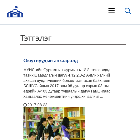
Тэтгэлэг
Оюутнуудын анхааралд
МУИС-ийн Сургалтын журмын 4.12.2. төгсөгчдөд
тавих шаардлагын дагуу 4.12.2.3-д Англи хэлний
ахисан дунд түвшний болзол хангасан байх, мөн
БСШУСайдын 2017 оны 08 дугаар сарын 03-ны
өдрийн А/103 дугаар тушаалын дагуу Гамшигаас
хамгаалах менежментийн үндэс хичээлийг ...
2017-08-23