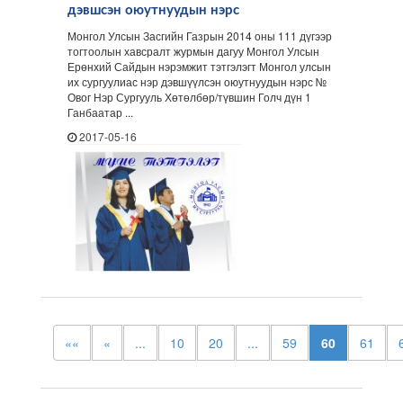
дэвшсэн оюутнуудын нэрс
Монгол Улсын Засгийн Газрын 2014 оны 111 дүгээр
тогтоолын хавсралт журмын дагуу Монгол Улсын
Ерөнхий Сайдын нэрэмжит тэтгэлэгт Монгол улсын
их сургуулиас нэр дэвшүүлсэн оюутнуудын нэрс №
Овог Нэр Сургууль Хөтөлбөр/түвшин Голч дүн 1
Ганбаатар ...
2017-05-16
««
«
...
10
20
...
59
60
61