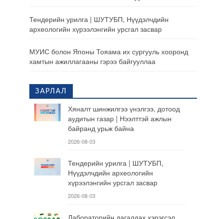
Тендерийн урилга | ШУТУБП, Нүүдэлчдийн
археологийн хүрээлэнгийн урсгал засвар
МУИС болон Японы Тояама их сургууль хооронд
хамтын ажиллагааны гэрээ байгууллаа
ЗАРЛАЛ
Хяналт шинжилгээ үнэлгээ, дотоод
аудитын газар | Нээлттэй ажлын
байранд урьж байна
2026-08-03
Тендерийн урилга | ШУТУБП,
Нүүдэлчдийн археологийн
хүрээлэнгийн урсгал засвар
2026-08-03
Лабораторийн дагалдах хэрэгсэл