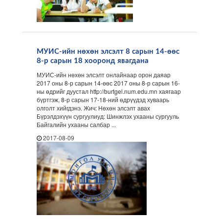
МУИС-ийн нөхөн элсэлт 8 сарын 14-өөс
8-р сарын 18 хооронд явагдана
МУИС-ийн нөхөн элсэлт онлайнаар орон даяар
2017 оны 8-р сарын 14-өөс 2017 оны 8-р сарын 16-
ны өдрийг дуустал http://burtgel.num.edu.mn хаягаар
бүртгэж, 8-р сарын 17-18-ний өдрүүдэд хуваарь
олголт хийгдэнэ. Жич: Нөхөн элсэлт авах
Бүрэлдэхүүн сургуулиуд: Шинжлэх ухааны сургууль
Байгалийн ухааны салбар ...
2017-08-09