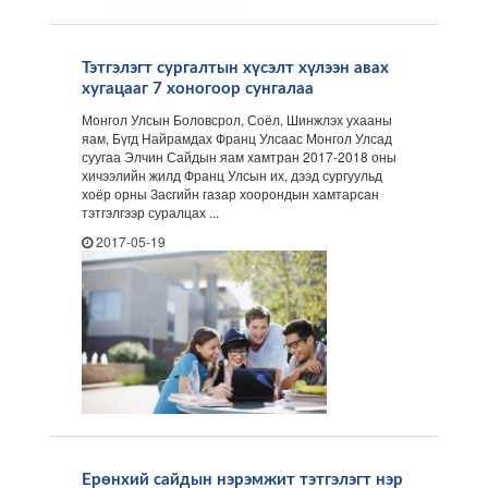
Тэтгэлэгт сургалтын хүсэлт хүлээн авах
хугацааг 7 хоногоор сунгалаа
Монгол Улсын Боловсрол, Соёл, Шинжлэх ухааны
яам, Бүгд Найрамдах Франц Улсаас Монгол Улсад
суугаа Элчин Сайдын яам хамтран 2017-2018 оны
хичээлийн жилд Франц Улсын их, дээд сургуульд
хоёр орны Засгийн газар хоорондын хамтарсан
тэтгэлгээр суралцах ...
2017-05-19
Ерөнхий сайдын нэрэмжит тэтгэлэгт нэр