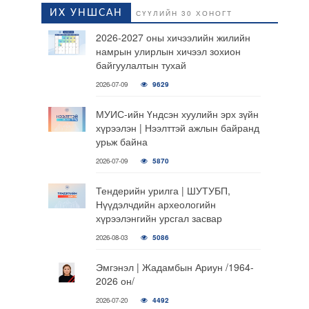
ИХ УНШСАН
СҮҮЛИЙН 30 ХОНОГТ
2026-2027 оны хичээлийн жилийн
намрын улирлын хичээл зохион
байгуулалтын тухай
2026-07-09
9629
МУИС-ийн Үндсэн хуулийн эрх зүйн
хүрээлэн | Нээлттэй ажлын байранд
урьж байна
2026-07-09
5870
Тендерийн урилга | ШУТУБП,
Нүүдэлчдийн археологийн
хүрээлэнгийн урсгал засвар
2026-08-03
5086
Эмгэнэл | Жадамбын Ариун /1964-
2026 он/
2026-07-20
4492