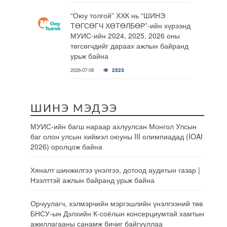
“Оюу толгой” ХХК нь “ШИНЭ
ТӨГСӨГЧ ХӨТӨЛБӨР”-ийн хүрээнд
МУИС-ийн 2024, 2025, 2026 оны
төгсөгчдийг дараах ажлын байранд
урьж байна
2026-07-08
2523
ШИНЭ МЭДЭЭ
МУИС-ийн багш нараар ахлуулсан Монгол Улсын
баг олон улсын хиймэл оюуны III олимпиадад (IOAI
2026) оролцож байна
Хяналт шинжилгээ үнэлгээ, дотоод аудитын газар |
Нээлттэй ажлын байранд урьж байна
Орчуулагч, хэлмэрчийн мэргэшлийн үнэлгээний төв
БНСУ-ын Дэлхийн К-соёлын консерциумтай хамтын
ажиллагааны санамж бичиг байгууллаа