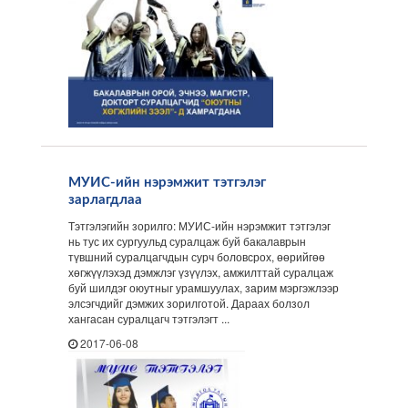
МУИС-ийн нэрэмжит тэтгэлэг
зарлагдлаа
Тэтгэлэгийн зорилго: МУИС-ийн нэрэмжит тэтгэлэг
нь тус их сургуульд суралцаж буй бакалаврын
түвшний суралцагчдын сурч боловсрох, өөрийгөө
хөгжүүлэхэд дэмжлэг үзүүлэх, амжилттай суралцаж
буй шилдэг оюутныг урамшуулах, зарим мэргэжлээр
элсэгчдийг дэмжих зорилготой. Дараах болзол
хангасан суралцагч тэтгэлэгт ...
2017-06-08