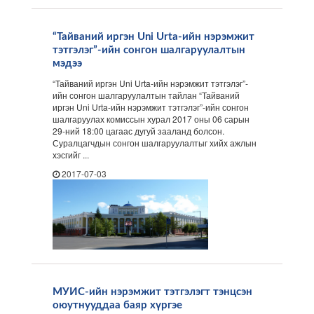
“Тайваний иргэн Uni Urta-ийн нэрэмжит
тэтгэлэг”-ийн сонгон шалгаруулалтын
мэдээ
“Тайваний иргэн Uni Urta-ийн нэрэмжит тэтгэлэг”-
ийн сонгон шалгаруулалтын тайлан “Тайваний
иргэн Uni Urta-ийн нэрэмжит тэтгэлэг”-ийн сонгон
шалгаруулах комиссын хурал 2017 оны 06 сарын
29-ний 18:00 цагаас дугуй зааланд болсон.
Суралцагчдын сонгон шалгаруулалтыг хийх ажлын
хэсгийг ...
2017-07-03
МУИС-ийн нэрэмжит тэтгэлэгт тэнцсэн
оюутнууддаа баяр хүргэе