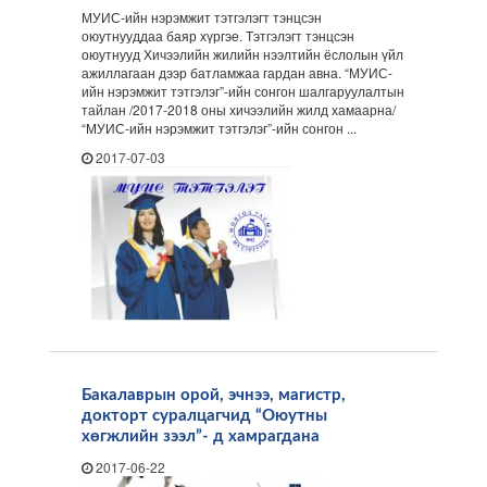
МУИС-ийн нэрэмжит тэтгэлэгт тэнцсэн
оюутнууддаа баяр хүргэе. Тэтгэлэгт тэнцсэн
оюутнууд Хичээлийн жилийн нээлтийн ёслолын үйл
ажиллагаан дээр батламжаа гардан авна. “МУИС-
ийн нэрэмжит тэтгэлэг”-ийн сонгон шалгаруулалтын
тайлан /2017-2018 оны хичээлийн жилд хамаарна/
“МУИС-ийн нэрэмжит тэтгэлэг”-ийн сонгон ...
2017-07-03
Бакалаврын орой, эчнээ, магистр,
докторт суралцагчид “Оюутны
хөгжлийн зээл”- д хамрагдана
2017-06-22