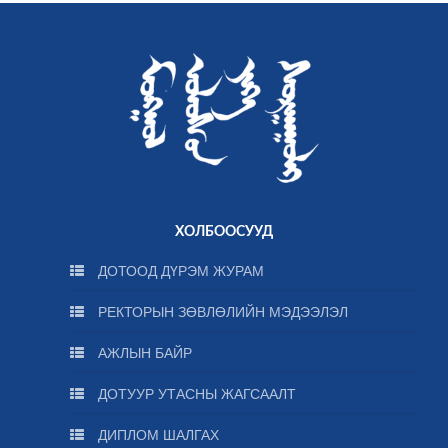
ХОЛБООСУУД
ДОТООД ДҮРЭМ ЖУРАМ
РЕКТОРЫН ЗӨВЛӨЛИЙН МЭДЭЭЛЭЛ
АЖЛЫН БАЙР
ДОТУУР УТАСНЫ ЖАГСААЛТ
ДИПЛОМ ШАЛГАХ