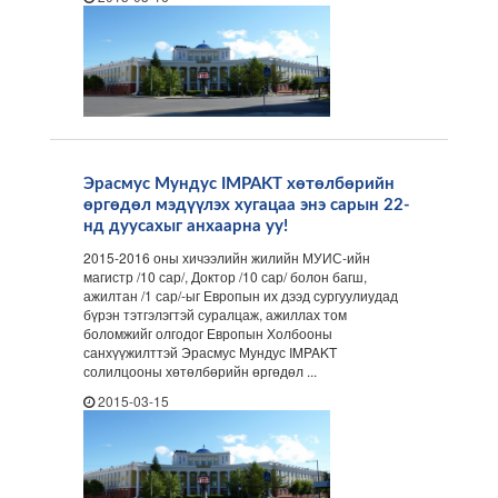
Эрасмус Мундус IMPAKT хөтөлбөрийн
өргөдөл мэдүүлэх хугацаа энэ сарын 22-
нд дуусахыг анхаарна уу!
2015-2016 оны хичээлийн жилийн МУИС-ийн
магистр /10 сар/, Доктор /10 сар/ болон багш,
ажилтан /1 сар/-ыг Европын их дээд сургуулиудад
бүрэн тэтгэлэгтэй суралцаж, ажиллах том
боломжийг олгодог Европын Холбооны
санхүүжилттэй Эрасмус Мундус IMPAKT
солилцооны хөтөлбөрийн өргөдөл ...
2015-03-15