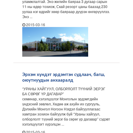
уламжлалтай. Энэ жилийн баяраа 3 дугаар сарын
11-ны өдөр тохиож, Скай резорт цаны баазад 230
уулаа нэг өдрийг хөөр баяраар дүүрэн өнгөрүүллээ.
Энэ ...
2015-03-16
Эрхэм хүндэт эрдэмтэн судлаач, багш,
оюутнуудын анхааралд
“УРАНЫ ХАЙГУУЛ, ОЛБОРЛОЛТ ТҮҮНИЙ ЭЕРЭГ
БА СӨРӨГ ҮР ДАГАВАР”
семинар, хэлэлцүүлэг Монголын эрдэмтдийн
үндэсний зөвлөл, Хөдөө аж ахуйн их сургууль,
Дэлхийн Монгол Ногоон Нэгдэл байгууллагаас
хамтран зохион байгуулж буй “Ураны хайгуул,
олборлолт түүний эерэг ба сөрөг үр дагавар” сэдэвт
хэлэлцүүлэгт хүрэлцэн ...
2015-03-16