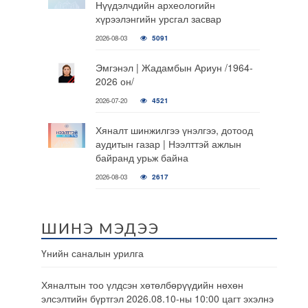
Нүүдэлчдийн археологийн
хүрээлэнгийн урсгал засвар
2026-08-03
5091
Эмгэнэл | Жадамбын Ариун /1964-
2026 он/
2026-07-20
4521
Хяналт шинжилгээ үнэлгээ, дотоод
аудитын газар | Нээлттэй ажлын
байранд урьж байна
2026-08-03
2617
ШИНЭ МЭДЭЭ
Үнийн саналын урилга
Хяналтын тоо үлдсэн хөтөлбөрүүдийн нөхөн
элсэлтийн бүртгэл 2026.08.10-ны 10:00 цагт эхэлнэ