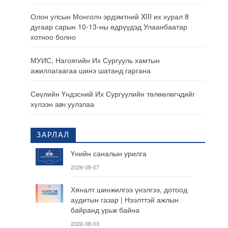
Олон улсын Монголч эрдэмтний XIII их хурал 8
дугаар сарын 10-13-ны өдрүүдэд Улаанбаатар
хотноо болно
МУИС, Нагоягийн Их Сургууль хамтын
ажиллагаагаа шинэ шатанд гаргана
Сөүлийн Үндэсний Их Сургуулийн төлөөлөгчдийг
хүлээн авч уулзлаа
ЗАРЛАЛ
Үнийн саналын урилга
2026-08-07
Хяналт шинжилгээ үнэлгээ, дотоод
аудитын газар | Нээлттэй ажлын
байранд урьж байна
2026-08-03