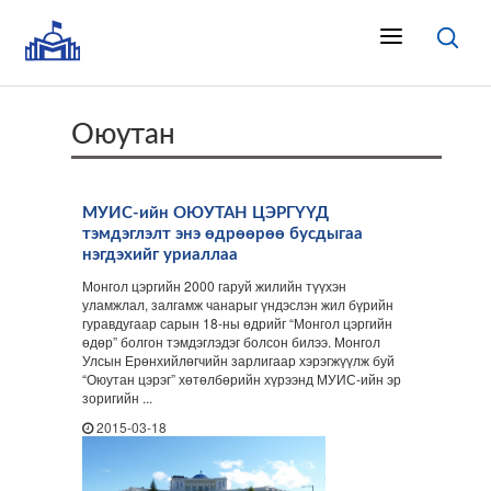
Оюутан
МУИС-ийн ОЮУТАН ЦЭРГҮҮД
тэмдэглэлт энэ өдрөөрөө бусдыгаа
нэгдэхийг уриаллаа
Монгол цэргийн 2000 гаруй жилийн түүхэн
уламжлал, залгамж чанарыг үндэслэн жил бүрийн
гуравдугаар сарын 18-ны өдрийг “Монгол цэргийн
өдөр” болгон тэмдэглэдэг болсон билээ. Монгол
Улсын Ерөнхийлөгчийн зарлигаар хэрэгжүүлж буй
“Оюутан цэрэг” хөтөлбөрийн хүрээнд МУИС-ийн эр
зоригийн ...
2015-03-18