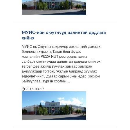
МУИС-ийн оюутнууд цалинтай дадлага
хийнэ
МУИС нь Оюутны хөдөлмөр эрхлэлтийг дэмжих
бодлогын хүрээнд Таван богд фүүдс
компанийн PIZZA HUT рестораны шинэ
салбарт оюутнуудаа цалинтай дадлага хийлгэх,
төгсөгчдөө ажилд зуучлах замаар хамтран
ажиллахаар тогтож, “Ажлын байранд зуучлах
өдөрлөг”-ийг 3 дугаар сарын 6-ны өдөр зохион
байгууллаа. Түргэн хоолны ...
2015-03-17