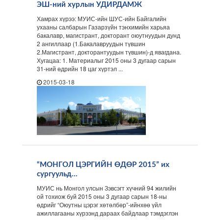
ЭШ-ний хурлын УДИРДАМЖ
Хамрах хүрээ: МУИС-ийн ШУС-ийн Байгалийн
ухааны салбарын Газарзүйн тэнхимийн харьяа
бакалавр, магистрант, докторант оюутнуудын дунд
2 ангиллаар (1.Бакалавруудын түвшин
2.Магистрант, докторантуудын түвшин)-д явагдана.
Хугацаа: 1. Материалыг 2015 оны 3 дугаар сарын
31-ний өдрийн 18 цаг хүртэл ...
2015-03-18
“МОНГОЛ ЦЭРГИЙН ӨДӨР 2015” их
сургуульд…
МУИС нь Монгол улсын Зэвсэгт хүчний 94 жилийн
ой тохиож буй 2015 оны 3 дугаар сарын 18-ны
өдрийг “Оюутны цэрэг хөтөлбөр”-ийнхөө үйл
ажиллагааны хүрээнд дараах байдлаар тэмдэглэн