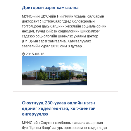
Докторын зэрэг хамгаална
МУИС-ийн ШУС-ийн Нийгмийн ухааны салбарын
докторант Я.Отгонбаяр “Дээд боловсролын
тогтолцоон дахь багшийн хөгжлийн социаль орчин
нөхцөл, түүнд хийсэн социологийн шинжилгээ”
сэдвээр социологийн шинжлэх ухааны доктор
(Ph.D)-ын зэрэг хамгаална. Хамгаалуулах
зөвлөлийн хурал 2015 оны 3 дугаар ...
2015-03-16
Оюутнууд 230-уулаа өвлийн нэгэн
өдрийг хөдөлгөөнтэй, хөгжөөнтэй
өнгөрүүллээ
МУИС-ийн Оюутны холбооны санаачлагаар жил
бүр “Цасны баяр”-аа урь орохоос өмнө тэмдэглэдэг