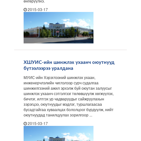
өнгөрүүлнэ.
2015-03-17
ХШУИС-ийн шинжлэх ухаанч оюутнууд
бүтээлээрээ уралдана
МУИС-ийн Хэрэглээний шинжлэх ухаан,
инженерчлэлийн чиглэлээр сурч судалгаа
шинжилгээний ажил эрхэлж буй оюутан залуусыг
шинжлэх ухаанч сэтгэлгээг төлөвшүүлж хөгжүүлэх,
бичлэг, илтгэх ур чадваруудыг сайжруулахын
зэрэгцээ, оюутнуудыг мэдлэг, туршлагаасаа
бусадтайгаа хуваалцах бололцоог бүрдүүлж, нийт
оюутнуудад танилцуулах зорилгоор ...
2015-03-17