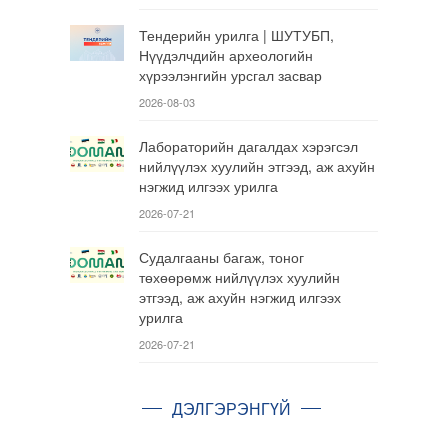
Тендерийн урилга | ШУТУБП,
Нүүдэлчдийн археологийн
хүрээлэнгийн урсгал засвар
2026-08-03
Лабораторийн дагалдах хэрэгсэл
нийлүүлэх хуулийн этгээд, аж ахуйн
нэгжид илгээх урилга
2026-07-21
Судалгааны багаж, тоног
төхөөрөмж нийлүүлэх хуулийн
этгээд, аж ахуйн нэгжид илгээх
урилга
2026-07-21
ДЭЛГЭРЭНГҮЙ