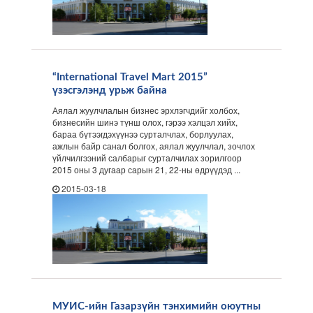
“International Travel Mart 2015”
үзэсгэлэнд урьж байна
Аялал жуулчлалын бизнес эрхлэгчдийг холбох,
бизнесийн шинэ түнш олох, гэрээ хэлцэл хийх,
бараа бүтээгдэхүүнээ сурталчлах, борлуулах,
ажлын байр санал болгох, аялал жуулчлал, зочлох
үйлчилгээний салбарыг сурталчилах зорилгоор
2015 оны 3 дугаар сарын 21, 22-ны өдрүүдэд ...
2015-03-18
МУИС-ийн Газарзүйн тэнхимийн оюутны