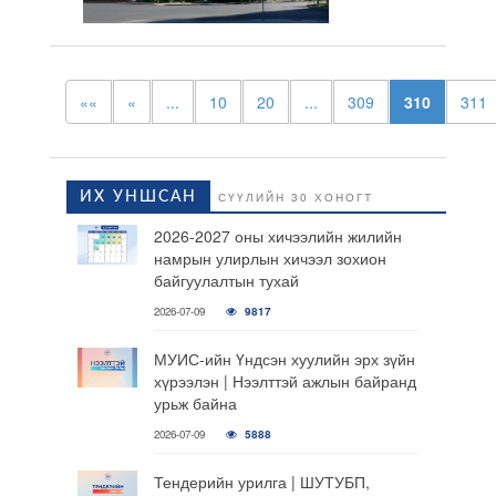
««
«
...
10
20
...
309
310
311
ИХ УНШСАН
СҮҮЛИЙН 30 ХОНОГТ
2026-2027 оны хичээлийн жилийн
намрын улирлын хичээл зохион
байгуулалтын тухай
2026-07-09
9817
МУИС-ийн Үндсэн хуулийн эрх зүйн
хүрээлэн | Нээлттэй ажлын байранд
урьж байна
2026-07-09
5888
Тендерийн урилга | ШУТУБП,