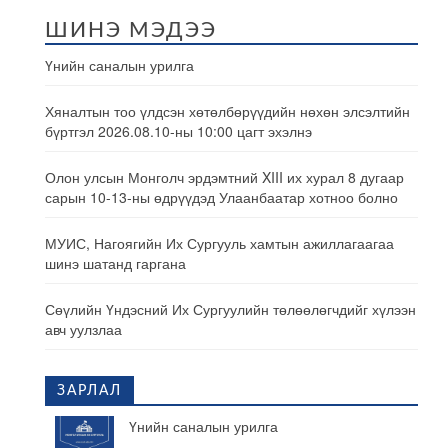
ШИНЭ МЭДЭЭ
Үнийн саналын урилга
Хяналтын тоо үлдсэн хөтөлбөрүүдийн нөхөн элсэлтийн
бүртгэл 2026.08.10-ны 10:00 цагт эхэлнэ
Олон улсын Монголч эрдэмтний XIII их хурал 8 дугаар
сарын 10-13-ны өдрүүдэд Улаанбаатар хотноо болно
МУИС, Нагоягийн Их Сургууль хамтын ажиллагаагаа
шинэ шатанд гаргана
Сөүлийн Үндэсний Их Сургуулийн төлөөлөгчдийг хүлээн
авч уулзлаа
ЗАРЛАЛ
Үнийн саналын урилга