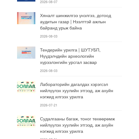
2026-08-07
Хяналт шинжилгээ үнэлгээ, дотоод
аудитын газар | Нээлттэй ажлын
байранд урьж байна
2026-08-03
Тендерийн урилга | ШУТУБП,
Нүүдэлчдийн археологийн
хүрээлэнгийн урсгал засвар
2026-08-03
Лабораторийн дагалдах хэрэгсэл
нийлүүлэх хуулийн этгээд, аж ахуйн
нэгжид илгээх урилга
2026-07-21
Судалгааны багаж, тоног төхөөрөмж
нийлүүлэх хуулийн этгээд, аж ахуйн
нэгжид илгээх урилга