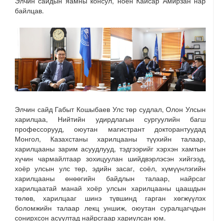
Элчин сайдын яамны консул, ноён Кайсар Амирзан нар
байлцав.
Элчин сайд Габыт Кошыбаев Улс төр судлал, Олон Улсын
харилцаа, Нийтийн удирдлагын сургуулийн багш
профессорууд, оюутан магистрант докторантуудад
Монгол, Казахстаны харилцааны түүхийн талаар,
харилцааны зарим асуудлууд, тэдгээрийг хэрхэн хамтын
хүчин чармайлтаар зохицуулан шийдвэрлэсэн хийгээд,
хоёр улсын улс төр, эдийн засаг, соёл, хүмүүнлэгийн
харилцааны өнөөгийн байдлын талаар, найрсаг
харилцаатай манай хоёр улсын харилцааны цаашдын
төлөв, харилцааг шинэ түвшинд гарган хөгжүүлэх
боломжийн талаар лекц уншиж, оюутан суралцагчдын
сонирхсон асуултад найрсгаар хариулсан юм.