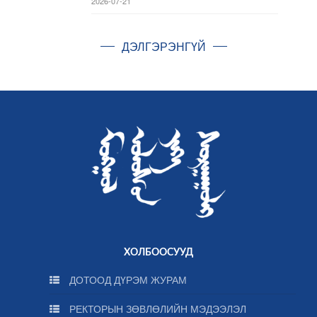
2026-07-21
ДЭЛГЭРЭНГҮЙ
ХОЛБООСУУД
ДОТООД ДҮРЭМ ЖУРАМ
РЕКТОРЫН ЗӨВЛӨЛИЙН МЭДЭЭЛЭЛ