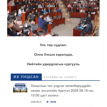
Улс төр судлал,
Олон Улсын харилцаа,
Нийтийн удирдлагын сургууль
ИХ УНШСАН
СҮҮЛИЙН 30 ХОНОГТ
Хяналтын тоо үлдсэн хөтөлбөрүүдийн
нөхөн элсэлтийн бүртгэл 2026.08.10-ны
10:00 цагт эхэлнэ
2026-08-07
8036