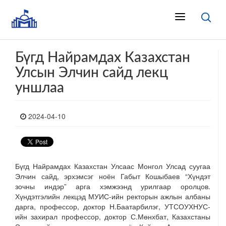
Бүгд Найрамдах Казахстан
Улсын Элчин сайд лекц
уншлаа
2024-04-10
Бүгд Найрамдах Казахстан Улсаас Монгол Улсад суугаа
Элчин сайд, эрхэмсэг ноён Габыт Кошыбаев “Хүндэт
зочны индэр” арга хэмжээнд урилгаар оролцов.
Хүндэтгэлийн лекцэд МУИС-ийн ректорын ажлын албаны
дарга, профессор, доктор Н.Баатарбилэг, УТСОУХНУС-
ийн захирал профессор, доктор С.Мөнхбат, Казахстаны