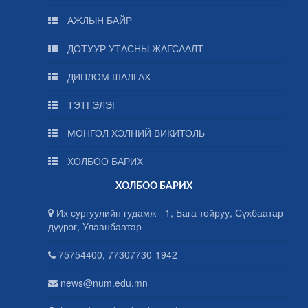
АЖЛЫН БАЙР
ДОТУУР УТАСНЫ ЖАГСААЛТ
ДИПЛОМ ШАЛГАХ
ТЭТГЭЛЭГ
МОНГОЛ ХЭЛНИЙ ВИКИТОЛЬ
ХОЛБОО БАРИХ
ХОЛБОО БАРИХ
Их сургуулийн гудамж - 1, Бага тойруу, Сүхбаатар
дүүрэг, Улаанбаатар
75754400, 77307730-1942
news@num.edu.mn