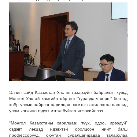
Элчин сайд Казахстан Улс нь газарзүйн байршлын хувьд
Монгол Улстай хамгийн ойр дөт “гуравдагч хөрш” бөгөөд
хоёр улсын найрсаг харилцаа, хамтын ажиллагаа цаашид
улам хөгжинө гэдэгт итгэж буйгаа илэрхийллээ.
“Монгол Казахстаны харилцаа: түүх, одоо, ирээдүй”
сэдэвт лекцэд идэвхтэй оролцсон нийт багш
профессорууд, оюутан суралцагчдадаа талархлаа