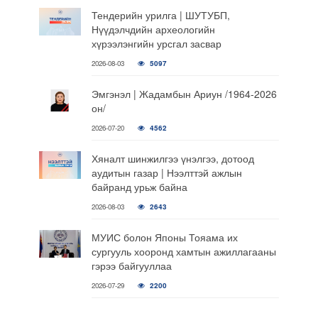
Тендерийн урилга | ШУТУБП,
Нүүдэлчдийн археологийн
хүрээлэнгийн урсгал засвар
2026-08-03
5097
Эмгэнэл | Жадамбын Ариун /1964-2026
он/
2026-07-20
4562
Хяналт шинжилгээ үнэлгээ, дотоод
аудитын газар | Нээлттэй ажлын
байранд урьж байна
2026-08-03
2643
МУИС болон Японы Тояама их
сургууль хооронд хамтын ажиллагааны
гэрээ байгууллаа
2026-07-29
2200