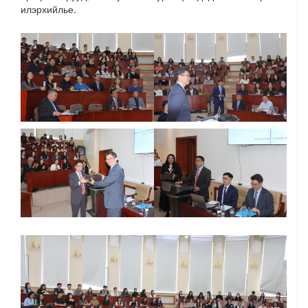
илэрхийлье.