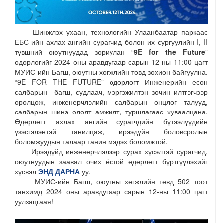
Шинжлэх ухаан, технологийн Улаанбаатар паркаас
ЕБС-ийн ахлах ангийн сурагчид болон их сургуулийн I, II
түвшний оюутнуудад зориулан “
9E for the Future
”
өдөрлөгийг 2024 оны аравдугаар сарын 12-ны 11:00 цагт
МУИС-ийн Багш, оюутны хөгжлийн төвд зохион байгуулна.
“9E FOR THE FUTURE” өдөрлөгт Инженерийн есөн
салбарын багш, судлаач, мэргэжилтэн зочин илтгэгчээр
оролцож, инженерчлэлийн салбарын онцлог талууд,
салбарын шинэ ололт амжилт, туршлагаас хуваалцана.
Өдөрлөгт ахлах ангийн сурагчдийн бүтээлүүдийн
үзэсгэлэнтэй танилцаж, ирээдүйн боловсролын
боломжуудын талаар танин мэдэх боломжтой.
Ирээдүйд инженерчлэлээр сурах хүсэлтэй сурагчид,
оюутнуудын заавал очих ёстой өдөрлөгт бүртгүүлэхийг
хүсвэл
ЭНД ДАРНА
уу.
МУИС-ийн Багш, оюутны хөгжлийн төвд 502 тоот
танхимд 2024 оны аравдугаар сарын 12-ны 11:00 цагт
уулзацгаая!