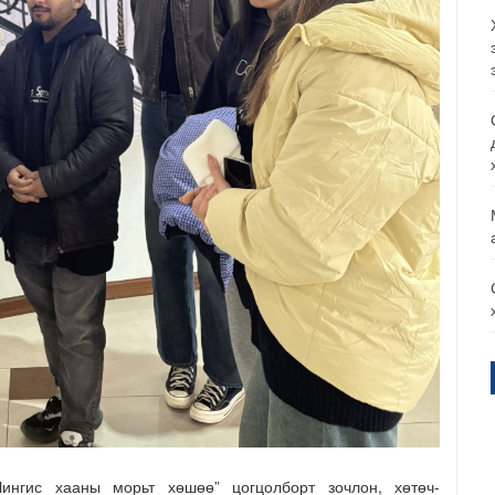
ингис хааны морьт хөшөө” цогцолборт зочлон, хөтөч-