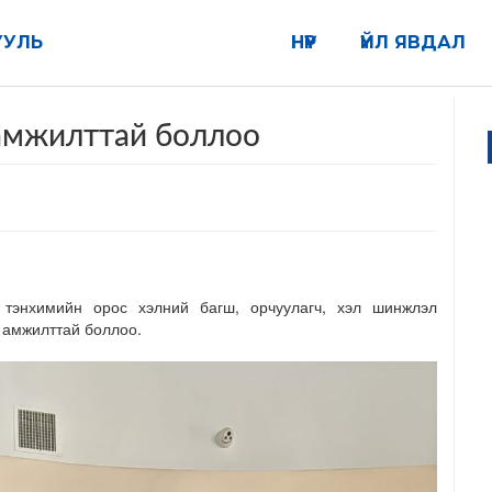
УУЛЬ
НҮҮР
ҮЙЛ ЯВДАЛ
амжилттай боллоо
энхимийн орос хэлний багш, орчуулагч, хэл шинжлэл
 амжилттай боллоо.