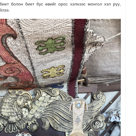
 биет болон биет бус өвийг орос хэлнээс монгол хэл рүү,
йлээ.