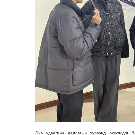
Энэ удаагийн дадлагын хүрээнд оюутнууд “Ч