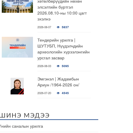
хөтөлбөрүүдийн нөхөн
элсэлтийн бүртгэл
2026.08.10-ны 10:00 цагт
эхэлнэ
2026-08-07
5837
Тендерийн урилга |
ШУТУБП, Нүүдэлчдийн
археологийн хүрээлэнгийн
урсгал засвар
2026-08-03
5095
Эмгэнэл | Жадамбын
Ариун /1964-2026 он/
2026-07-20
4545
ШИНЭ МЭДЭЭ
Үнийн саналын урилга