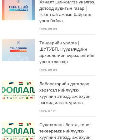
Хяналт шинжилгээ үнэлгээ,
дотоод аудитын газар |
Нээлттэй ажлын байранд
урьж байна
2026-08-03
Тендерийн урилга |
ШУТУБП, Нүүдэлчдийн
археологийн хүрээлэнгийн
урсгал засвар
2026-08-03
Лабораторийн дагалдах
хэрэгсэл нийлүүлэх
хуулийн этгээд, аж ахуйн
нэгжид илгээх урилга
2026-07-21
Судалгааны багаж, тоног
төхөөрөмж нийлүүлэх
хуулийн этгээд, аж ахуйн