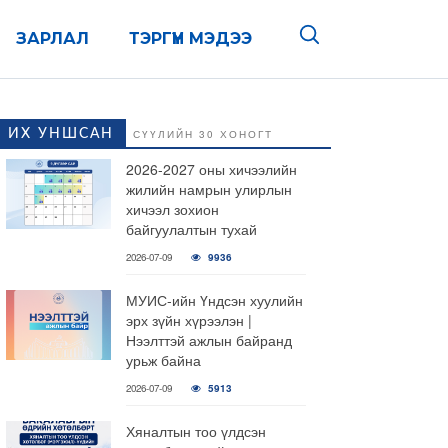
ЗАРЛАЛ
ТЭРГҮҮН МЭДЭЭ
ИХ УНШСАН
СҮҮЛИЙН 30 ХОНОГТ
2026-2027 оны хичээлийн
жилийн намрын улирлын
хичээл зохион
байгуулалтын тухай
2026-07-09
9936
МУИС-ийн Үндсэн хуулийн
эрх зүйн хүрээлэн |
Нээлттэй ажлын байранд
урьж байна
2026-07-09
5913
Хяналтын тоо үлдсэн