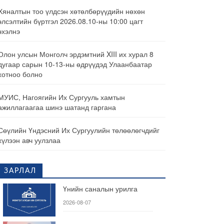
Хяналтын тоо үлдсэн хөтөлбөрүүдийн нөхөн
элсэлтийн бүртгэл 2026.08.10-ны 10:00 цагт
эхэлнэ
Олон улсын Монголч эрдэмтний XIII их хурал 8
дугаар сарын 10-13-ны өдрүүдэд Улаанбаатар
хотноо болно
МУИС, Нагоягийн Их Сургууль хамтын
ажиллагаагаа шинэ шатанд гаргана
Сөүлийн Үндэсний Их Сургуулийн төлөөлөгчдийг
хүлээн авч уулзлаа
ЗАРЛАЛ
Үнийн саналын урилга
2026-08-07