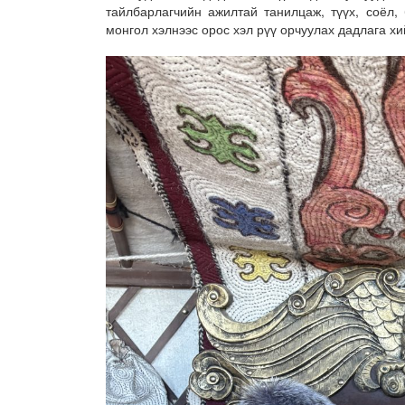
тайлбарлагчийн ажилтай танилцаж, түүх, соёл,
монгол хэлнээс орос хэл рүү орчуулах дадлага хи