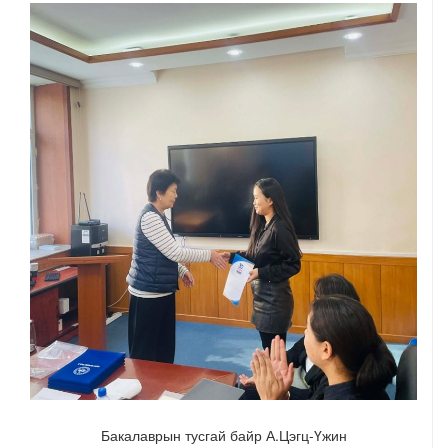
Бакалаврын тусгай байр А.Цэгц-Үжин