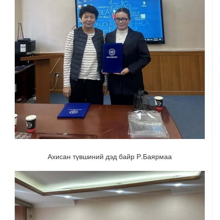
Ахисан түвшиний дэд байр Р.Баярмаа