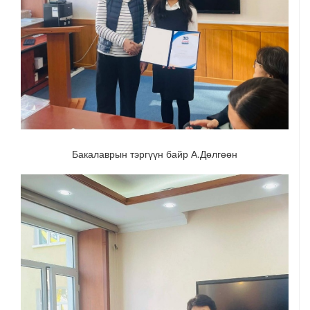
Бакалаврын тэргүүн байр А.Дөлгөөн