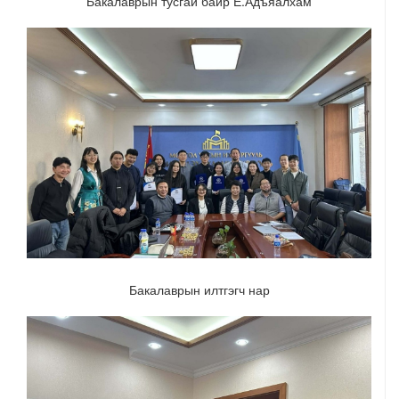
Бакалаврын тусгай байр Ё.Адъяалхам
Бакалаврын илтгэгч нар