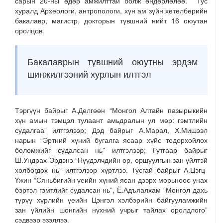
сарын 20-ны өдөр амжилттай болж өндөрлөлөө. Тус
хуралд Археологи, антропологи, хүн ам зүйн хөтөлбөрийн
бакалавр, магистр, докторын түвшний нийт 16 оюутан
оролцов.
Бакалаврын түвшний оюутны эрдэм
шинжилгээний хурлын илтгэл
Тэргүүн байрыг А.Дөлгөөн “Монгол Алтайн пазырыкийн
хүн амын тэмцэл тулаант амьдралын ул мөр: гэмтлийн
судалгаа” илтгэлээр; Дэд байрыг А.Марал, Х.Мишээл
нарын “Эртний хүний бугалга ясаар хүйс тодорхойлох
боломжийг судалсан нь” илтгэлээр; Гутгаар байрыг
Ш.Ундрах-Эрдэнэ “Нүүдэлчдийн ор, оршуулгын зан үйлтэй
холбогдох нь” илтгэлээр хүртлээ. Тусгай байрыг А.Цэгц-
Үжин “Сяньбигийн үеийн хүний ясан дээрх морьноос унах
бэртэл гэмтлийг судалсан нь”, Ё.Адъяалхам “Монгол дахь
түрүү хүрлийн үеийн Цэнгэл хэлбэрийн байгууламжийн
зан үйлийн шонгийн нүхний учрыг тайлах оролдлого”
сэдвээр эзэллээ.