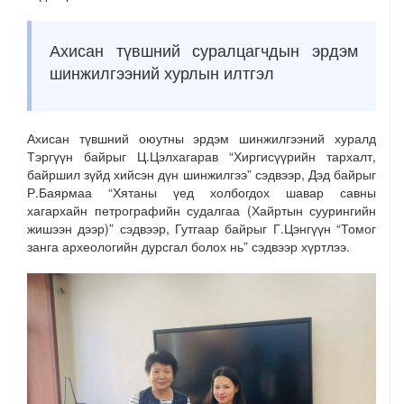
Ахисан түвшний суралцагчдын эрдэм
шинжилгээний хурлын илтгэл
Ахисан түвшний оюутны эрдэм шинжилгээний хуралд
Тэргүүн байрыг Ц.Цэлхагарав “Хиргисүүрийн тархалт,
байршил зүйд хийсэн дүн шинжилгээ” сэдвээр, Дэд байрыг
Р.Баярмаа “Хятаны үед холбогдох шавар савны
хагархайн петрографийн судалгаа (Хайртын суурингийн
жишээн дээр)” сэдвээр, Гутгаар байрыг Г.Цэнгүүн “Томог
занга археологийн дурсгал болох нь” сэдвээр хүртлээ.