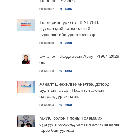
10:00 цагт эхэлнэ
2026-08-07
9505
Тендерийн урилга | ШУТУБП,
Нүүдэлчдийн археологийн
хүрээлэнгийн урсгал засвар
2026-08-03
5098
Эмгэнэл | Жадамбын Ариун /1964-2026
он/
2026-07-20
4593
Хяналт шинжилгээ үнэлгээ, дотоод
аудитын газар | Нээлттэй ажлын
байранд урьж байна
2026-08-03
2660
МУИС болон Японы Тояама их
сургууль хооронд хамтын ажиллагааны
гэрээ байгууллаа