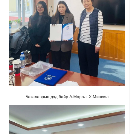
Бакалаврын дэд байр А.Марал, Х.Мишээл