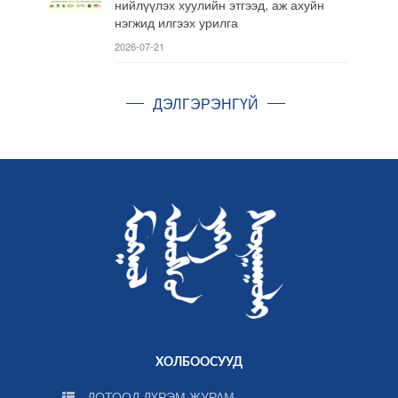
нийлүүлэх хуулийн этгээд, аж ахуйн
нэгжид илгээх урилга
2026-07-21
ДЭЛГЭРЭНГҮЙ
ХОЛБООСУУД
ДОТООД ДҮРЭМ ЖУРАМ