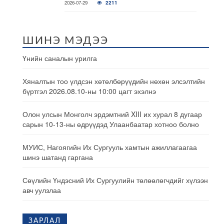
2026-07-29
2211
ШИНЭ МЭДЭЭ
Үнийн саналын урилга
Хяналтын тоо үлдсэн хөтөлбөрүүдийн нөхөн элсэлтийн
бүртгэл 2026.08.10-ны 10:00 цагт эхэлнэ
Олон улсын Монголч эрдэмтний XIII их хурал 8 дугаар
сарын 10-13-ны өдрүүдэд Улаанбаатар хотноо болно
МУИС, Нагоягийн Их Сургууль хамтын ажиллагаагаа
шинэ шатанд гаргана
Сөүлийн Үндэсний Их Сургуулийн төлөөлөгчдийг хүлээн
авч уулзлаа
ЗАРЛАЛ