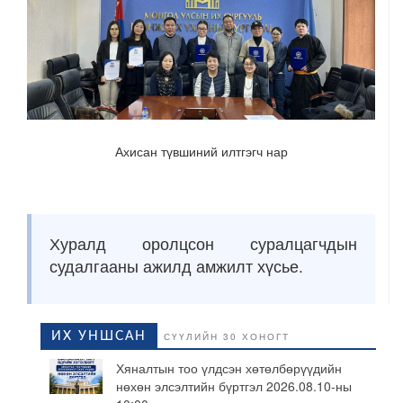
Ахисан түвшиний илтгэгч нар
Хуралд оролцсон суралцагчдын
судалгааны ажилд амжилт хүсье.
ИХ УНШСАН
СҮҮЛИЙН 30 ХОНОГТ
Хяналтын тоо үлдсэн хөтөлбөрүүдийн
нөхөн элсэлтийн бүртгэл 2026.08.10-ны