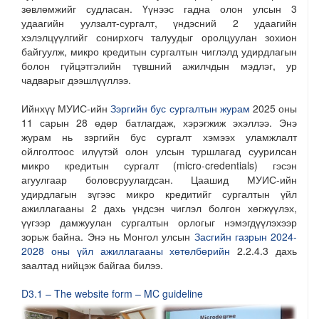
зөвлөмжийг судласан. Үүнээс гадна олон улсын 3
удаагийн уулзалт-сургалт, үндэсний 2 удаагийн
хэлэлцүүлгийг сонирхогч талуудыг оролцуулан зохион
байгуулж, микро кредитын сургалтын чиглэлд удирдлагын
болон гүйцэтгэлийн түвшний ажилчдын мэдлэг, ур
чадварыг дээшлүүллээ.
Ийнхүү МУИС-ийн
Зэргийн бус сургалтын журам
2025 оны
11 сарын 28 өдөр батлагдаж, хэрэгжиж эхэллээ. Энэ
журам нь зэргийн бус сургалт хэмээх уламжлалт
ойлголтоос илүүтэй олон улсын туршлагад суурилсан
микро кредитын сургалт (micro-credentials) гэсэн
агуулгаар боловсруулагдсан. Цаашид МУИС-ийн
удирдлагын зүгээс микро кредитийг сургалтын үйл
ажиллагааны 2 дахь үндсэн чиглэл болгон хөгжүүлэх,
үүгээр дамжуулан сургалтын орлогыг нэмэгдүүлэхээр
зорьж байна. Энэ нь Монгол улсын
Засгийн газрын 2024-
2028 оны үйл ажиллагааны хөтөлбөрийн
2.2.4.3 дахь
заалтад нийцэж байгаа билээ.
D3.1 – The website form – MC guideline