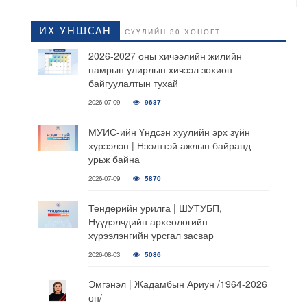
ИХ УНШСАН
СҮҮЛИЙН 30 ХОНОГТ
2026-2027 оны хичээлийн жилийн
намрын улирлын хичээл зохион
байгуулалтын тухай
2026-07-09
9637
МУИС-ийн Үндсэн хуулийн эрх зүйн
хүрээлэн | Нээлттэй ажлын байранд
урьж байна
2026-07-09
5870
Тендерийн урилга | ШУТУБП,
Нүүдэлчдийн археологийн
хүрээлэнгийн урсгал засвар
2026-08-03
5086
Эмгэнэл | Жадамбын Ариун /1964-2026
он/