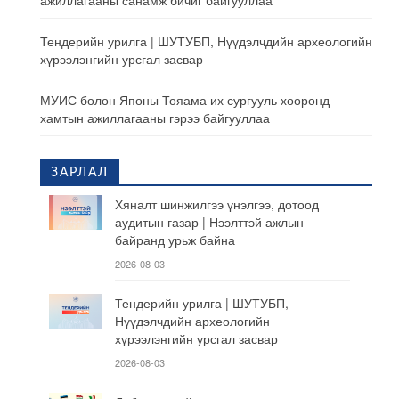
ажиллагааны санамж бичиг байгууллаа
Тендерийн урилга | ШУТУБП, Нүүдэлчдийн археологийн
хүрээлэнгийн урсгал засвар
МУИС болон Японы Тояама их сургууль хооронд
хамтын ажиллагааны гэрээ байгууллаа
ЗАРЛАЛ
Хяналт шинжилгээ үнэлгээ, дотоод
аудитын газар | Нээлттэй ажлын
байранд урьж байна
2026-08-03
Тендерийн урилга | ШУТУБП,
Нүүдэлчдийн археологийн
хүрээлэнгийн урсгал засвар
2026-08-03