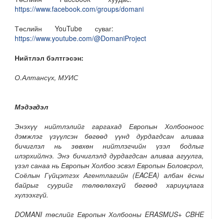
https://www.facebook.com/groups/domani
Төслийн YouTube суваг:
https://www.youtube.com/@DomaniProject
Нийтлэл бэлтгэсэн:
О.Алтансүх, МУИС
Мэдэгдэл
Энэхүү нийтлэлийг гаргахад Европын Холбооноос
дэмжлэг үзүүлсэн бөгөөд үүнд дурдагдсан аливаа
бичиглэл нь зөвхөн нийтлэгчийн үзэл бодлыг
илэрхийлнэ. Энэ бичиглэлд дурдагдсан аливаа агуулга,
үзэл санаа нь Европын Холбоо эсвэл Европын Боловсрол,
Соёлын Гүйцэтгэх Агентлагийн (EACEA) албан ёсны
байрыг суурийг төлөөлөхгүй бөгөөд хариуцлага
хүлээхгүй.
DOMANI төслийг Европын Холбооны ERASMUS+ CBHE