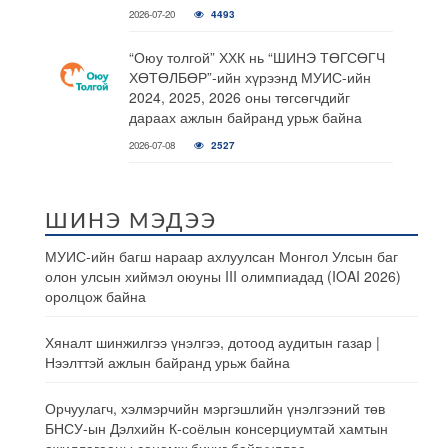
2026-07-20
4493
“Оюу толгой” ХХК нь “ШИНЭ ТӨГСӨГЧ
ХӨТӨЛБӨР”-ийн хүрээнд МУИС-ийн
2024, 2025, 2026 оны төгсөгчдийг
дараах ажлын байранд урьж байна
2026-07-08
2527
ШИНЭ МЭДЭЭ
МУИС-ийн багш нараар ахлуулсан Монгол Улсын баг
олон улсын хиймэл оюуны III олимпиадад (IOAI 2026)
оролцож байна
Хяналт шинжилгээ үнэлгээ, дотоод аудитын газар |
Нээлттэй ажлын байранд урьж байна
Орчуулагч, хэлмэрчийн мэргэшлийн үнэлгээний төв
БНСУ-ын Дэлхийн К-соёлын консерциумтай хамтын