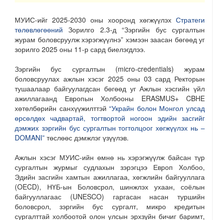
МУИС-ийг 2025-2030 оны хооронд хөгжүүлэх
Стратеги
төлөвлөгөөний
Зорилго 2.3-д “Зэргийн бус сургалтын
журам боловсруулж хэрэгжүүлнэ” хэмээн заасан бөгөөд уг
зорилго 2025 оны 11-р сард биелэгдлээ.
Зэргийн бус сургалтын (micro-credentials) журам
боловсруулах ажлын хэсэг 2025 оны 03 сард Ректорын
тушаалаар байгуулагдсан бөгөөд уг Ажлын хэсгийн үйл
ажиллагаанд Европын Холбооны ERASMUS+ CBHE
хөтөлбөрийн санхүүжилттэй
“Украйн болон Монгол улсад
өрсөлдөх чадвартай, тогтвортой ногоон эдийн засгийг
дэмжих зэргийн бус сургалтын тогтолцоог хөгжүүлэх нь –
DOMANI”
төслөөс дэмжлэг үзүүлэв.
Ажлын хэсэг МУИС-ийн өмнө нь хэрэгжүүлж байсан түр
сургалтын журмыг судлахын зэрэгцээ Европ Холбоо,
Эдийн засгийн хамтын ажиллагаа, хөгжлийн байгууллага
(OECD), НҮБ-ын Боловсрол, шинжлэх ухаан, соёлын
байгууллагаас (UNESCO) гаргасан насан туршийн
боловсрол, зэргийн бус сургалт, микро кредитын
сургалттай холбоотой олон улсын эрхзүйн бичиг баримт,