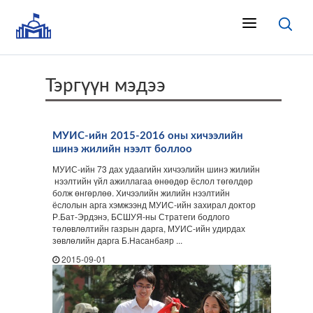
Тэргүүн мэдээ
МУИС-ийн 2015-2016 оны хичээлийн
шинэ жилийн нээлт боллоо
МУИС-ийн 73 дах удаагийн хичээлийн шинэ жилийн
нээлтийн үйл ажиллагаа өнөөдөр ёслол төгөлдөр
болж өнгөрлөө. Хичээлийн жилийн нээлтийн
ёслолын арга хэмжээнд МУИС-ийн захирал доктор
Р.Бат-Эрдэнэ, БСШУЯ-ны Стратеги бодлого
төлөвлөлтийн газрын дарга, МУИС-ийн удирдах
зөвлөлийн дарга Б.Насанбаяр ...
2015-09-01