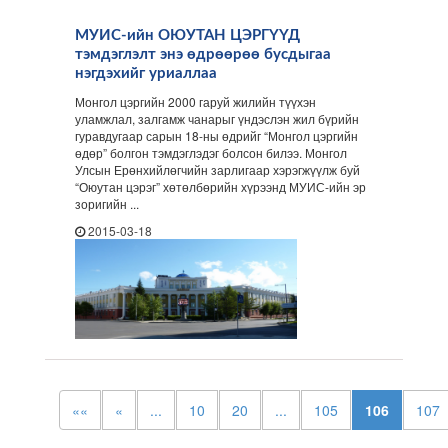
МУИС-ийн ОЮУТАН ЦЭРГҮҮД
тэмдэглэлт энэ өдрөөрөө бусдыгаа
нэгдэхийг уриаллаа
Монгол цэргийн 2000 гаруй жилийн түүхэн
уламжлал, залгамж чанарыг үндэслэн жил бүрийн
гуравдугаар сарын 18-ны өдрийг “Монгол цэргийн
өдөр” болгон тэмдэглэдэг болсон билээ. Монгол
Улсын Ерөнхийлөгчийн зарлигаар хэрэгжүүлж буй
“Оюутан цэрэг” хөтөлбөрийн хүрээнд МУИС-ийн эр
зоригийн ...
2015-03-18
««
«
...
10
20
...
105
106
107