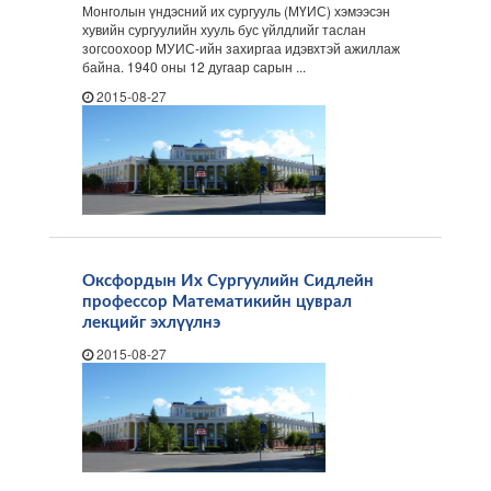
Монголын үндэсний их сургууль (МҮИС) хэмээсэн
хувийн сургуулийн хууль бус үйлдлийг таслан
зогсоохоор МУИС-ийн захиргаа идэвхтэй ажиллаж
байна. 1940 оны 12 дугаар сарын ...
2015-08-27
Оксфордын Их Сургуулийн Сидлейн
профессор Математикийн цуврал
лекцийг эхлүүлнэ
2015-08-27