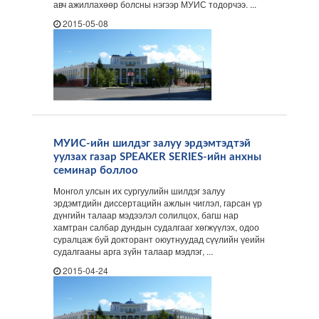
авч ажиллахөөр болсны нэгээр МУИС тодорчээ. ...
2015-05-08
МУИС-ийн шилдэг залуу эрдэмтэдтэй
уулзах газар SPEAKER SERIES-ийн анхны
семинар боллоо
Монгол улсын их сургуулийн шилдэг залуу
эрдэмтдийн диссертацийн ажлын чиглэл, гарсан үр
дүнгийн талаар мэдээлэл солилцох, багш нар
хамтран салбар дундын судалгааг хөгжүүлэх, одоо
суралцаж буй докторант оюутнуудад сүүлийн үеийн
судалгааны арга зүйн талаар мэдлэг, ...
2015-04-24