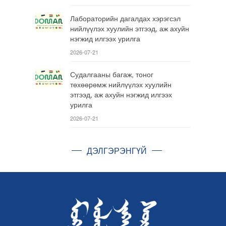
Лабораторийн дагалдах хэрэгсэл
нийлүүлэх хуулийн этгээд, аж ахуйн
нэгжид илгээх урилга
2026-07-21
Судалгааны багаж, тоног
төхөөрөмж нийлүүлэх хуулийн
этгээд, аж ахуйн нэгжид илгээх
урилга
2026-07-21
ДЭЛГЭРЭНГҮЙ