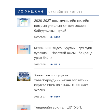
ИХ УНШСАН
СҮҮЛИЙН 30 ХОНОГТ
2026-2027 оны хичээлийн жилийн
намрын улирлын хичээл зохион
байгуулалтын тухай
2026-07-09
9930
МУИС-ийн Үндсэн хуулийн эрх зүйн
хүрээлэн | Нээлттэй ажлын байранд
урьж байна
2026-07-09
5911
Хяналтын тоо үлдсэн
хөтөлбөрүүдийн нөхөн элсэлтийн
бүртгэл 2026.08.10-ны 10:00 цагт
эхэлнэ
2026-08-07
5667
Тендерийн урилга | ШУТУБП,