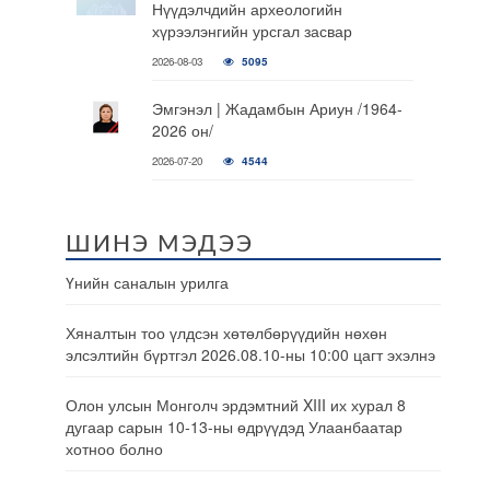
Нүүдэлчдийн археологийн
хүрээлэнгийн урсгал засвар
2026-08-03
5095
Эмгэнэл | Жадамбын Ариун /1964-
2026 он/
2026-07-20
4544
ШИНЭ МЭДЭЭ
Үнийн саналын урилга
Хяналтын тоо үлдсэн хөтөлбөрүүдийн нөхөн
элсэлтийн бүртгэл 2026.08.10-ны 10:00 цагт эхэлнэ
Олон улсын Монголч эрдэмтний XIII их хурал 8
дугаар сарын 10-13-ны өдрүүдэд Улаанбаатар
хотноо болно