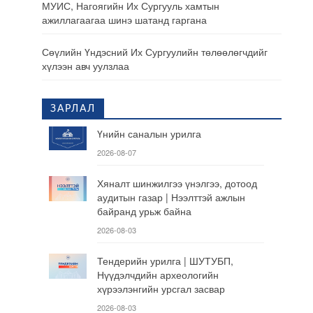
МУИС, Нагоягийн Их Сургууль хамтын
ажиллагаагаа шинэ шатанд гаргана
Сөүлийн Үндэсний Их Сургуулийн төлөөлөгчдийг
хүлээн авч уулзлаа
ЗАРЛАЛ
Үнийн саналын урилга
2026-08-07
Хяналт шинжилгээ үнэлгээ, дотоод
аудитын газар | Нээлттэй ажлын
байранд урьж байна
2026-08-03
Тендерийн урилга | ШУТУБП,
Нүүдэлчдийн археологийн
хүрээлэнгийн урсгал засвар
2026-08-03