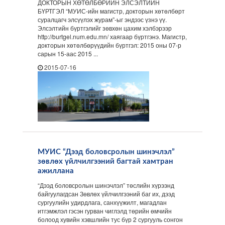
ДОКТОРЫН ХӨТӨЛБӨРИЙН ЭЛСЭЛТИЙН
БҮРТГЭЛ “МУИС-ийн магистр, докторын хөтөлбөрт
суралцагч элсүүлэх журам”-ыг эндээс үзнэ үү.
Элсэлтийн бүртгэлийг зөвхөн цахим хэлбэрээр
http://burtgel.num.edu.mn/ хаягаар бүртгэнэ. Магистр,
докторын хөтөлбөрүүдийн бүртгэл: 2015 оны 07-р
сарын 15-аас 2015 ...
2015-07-16
МУИС “Дээд боловсролын шинэчлэл”
зөвлөх үйлчилгээний багтай хамтран
ажиллана
“Дээд боловсролын шинэчлэл” төслийн хүрээнд
байгуулагдсан Зөвлөх үйлчилгээний баг их, дээд
сургуулийн удирдлага, санхүүжилт, магадлан
итгэмжлэл гэсэн гурван чиглэлд төрийн өмчийн
болоод хувийн хэвшлийн тус бүр 2 сургууль сонгон