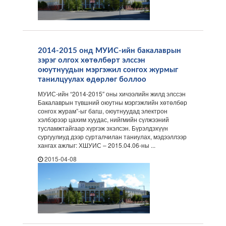
2014-2015 онд МУИС-ийн бакалаврын
зэрэг олгох хөтөлбөрт элссэн
оюутнуудын мэргэжил сонгох журмыг
танилцуулах өдөрлөг боллоо
МУИС-ийн “2014-2015″ оны хичээлийн жилд элссэн
Бакалаврын түвшний оюутны мэргэжлийн хөтөлбөр
сонгох журам”-ыг багш, оюутнуудад электрон
хэлбэрээр цахим хуудас, нийгмийн сүлжээний
тусламжтайгаар хүргэж эхэлсэн. Бүрэлдэхүүн
сургуулиуд дээр сурталчилан таниулах, мэдээллээр
хангах ажлыг: ХШУИС – 2015.04.06-ны ...
2015-04-08