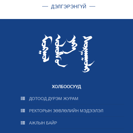
ДЭЛГЭРЭНГҮЙ
ХОЛБООСУУД
ДОТООД ДҮРЭМ ЖУРАМ
РЕКТОРЫН ЗӨВЛӨЛИЙН МЭДЭЭЛЭЛ
АЖЛЫН БАЙР