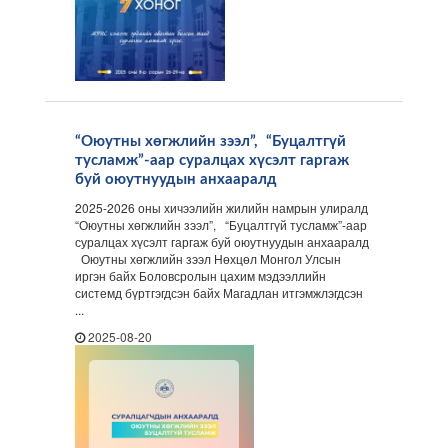
“Оюутны хөгжлийн зээл”, “Буцалтгүй
тусламж”-аар суралцах хүсэлт гаргаж
буй оюутнуудын анхааралд
2025-2026 оны хичээлийн жилийн намрын улиралд
“Оюутны хөгжлийн зээл”, “Буцалтгүй тусламж”-аар
суралцах хүсэлт гаргаж буй оюутнуудын анхааралд
Оюутны хөгжлийн зээл Нөхцөл Монгол Улсын
иргэн байх Боловсролын цахим мэдээллийн
системд бүртгэгдсэн байх Магадлан итгэмжлэгдсэн
...
2025-08-20