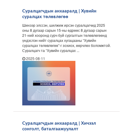
Суралцагчдын анхааралд | Хувийн
суралцах төлөвлөгөө
Шинээр элссэн, шилжиж ирсэн суралцагчид 2025
оны 8 дугаар сарын 15-ны өдрөөс 8 дугаар сарын
21-ний хооронд сурч буй сургалтын төлөвлөгөөнд
үндэслэн нийт суралцах хугацааны “Хувийн
суралцах төлөвлөгөө”-г зохиох, өөрчлөх боломжтой.
Суралцагч та “Хувийн суралцах ...
2025-08-11
Суралцагчдын анхааралд | Хичээл
сонголт, баталгаажуулалт