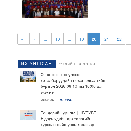
««
«
...
10
...
19
20
21
22
.
ИХ УНШСАН
СҮҮЛИЙН 30 ХОНОГТ
Хяналтын тоо үлдсэн
хөтөлбөрүүдийн нөхөн элсэлтийн
бүртгэл 2026.08.10-ны 10:00 цагт
эхэлнэ
2026-08-07
7154
Тендерийн урилга | ШУТУБП,
Нүүдэлчдийн археологийн
хүрээлэнгийн урсгал засвар