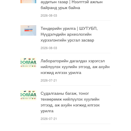
аудитын газар | Нээлттэй ажлын
байранд урьж байна
2026-08-03
Тендерийн урилга | ШУТУБП,
Нүүдэлчдийн археологийн
хүрээлэнгийн урсгал засвар
2026-08-03
Лабораторийн дагалдах хэрэгсэл
нийлүүлэх хуулийн этгээд, аж ахуйн
нэгжид илгээх урилга
2026-07-21
Судалгааны багаж, тоног
төхөөрөмж нийлүүлэх хуулийн
этгээд, аж ахуйн нэгжид илгээх
урилга
2026-07-21