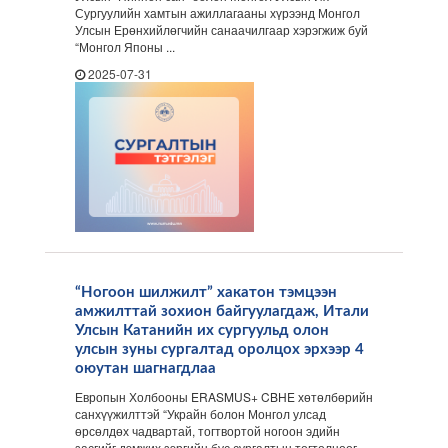
Сургуулийн хамтын ажиллагааны хүрээнд Монгол
Улсын Ерөнхийлөгчийн санаачилгаар хэрэгжиж буй
“Монгол Японы ...
2025-07-31
“Ногоон шилжилт” хакатон тэмцээн
амжилттай зохион байгуулагдаж, Итали
Улсын Катанийн их сургуульд олон
улсын зуны сургалтад оролцох эрхээр 4
оюутан шагнагдлаа
Европын Холбооны ERASMUS+ CBHE хөтөлбөрийн
санхүүжилттэй “Украйн болон Монгол улсад
өрсөлдөх чадвартай, тогтвортой ногоон эдийн
засгийг дэмжих зэргийн бус сургалтын тогтолцоог