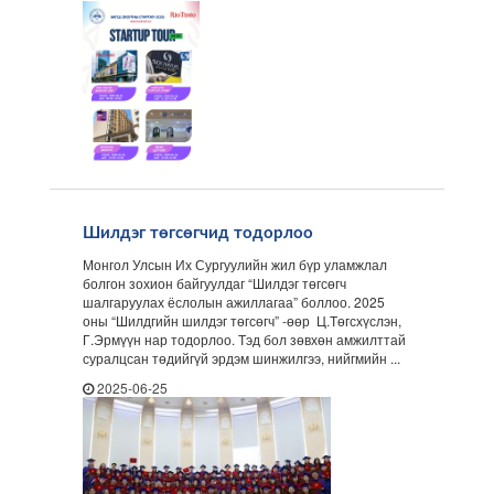
Шилдэг төгсөгчид тодорлоо
Монгол Улсын Их Сургуулийн жил бүр уламжлал
болгон зохион байгуулдаг “Шилдэг төгсөгч
шалгаруулах ёслолын ажиллагаа” боллоо. 2025
оны “Шилдгийн шилдэг төгсөгч” -өөр Ц.Төгсхүслэн,
Г.Эрмүүн нар тодорлоо. Тэд бол зөвхөн амжилттай
суралцсан төдийгүй эрдэм шинжилгээ, нийгмийн ...
2025-06-25