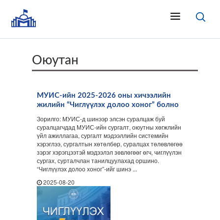
Оюутан
МУИС-ийн 2025-2026 оны хичээлийн
жилийн “Чиглүүлэх долоо хоног” болно
Зорилго: МУИС-д шинээр элсэн суралцаж буй
суралцагчдад МУИС-ийн сургалт, оюутны хөгжлийн
үйл ажиллагаа, сургалт мэдээллийн системийн
хэрэглээ, сургалтын хөтөлбөр, суралцах төлөвлөгөө
зэрэг хэрэгцээтэй мэдээлэл зөвлөгөөг өгч, чиглүүлэн
сургах, сурталчлан танилцуулахад оршино.
“Чиглүүлэх долоо хоног”-ийг шинэ ...
2025-08-20