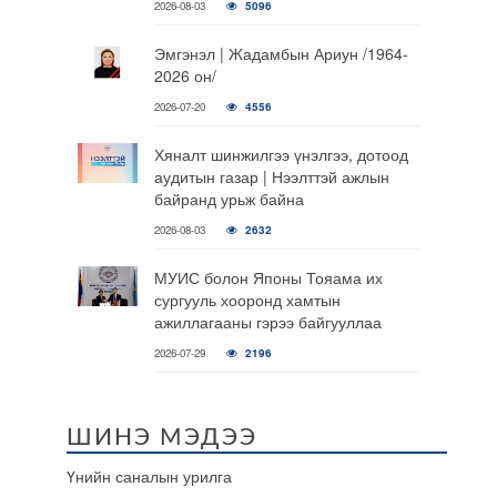
2026-08-03
5096
Эмгэнэл | Жадамбын Ариун /1964-
2026 он/
2026-07-20
4556
Хяналт шинжилгээ үнэлгээ, дотоод
аудитын газар | Нээлттэй ажлын
байранд урьж байна
2026-08-03
2632
МУИС болон Японы Тояама их
сургууль хооронд хамтын
ажиллагааны гэрээ байгууллаа
2026-07-29
2196
ШИНЭ МЭДЭЭ
Үнийн саналын урилга