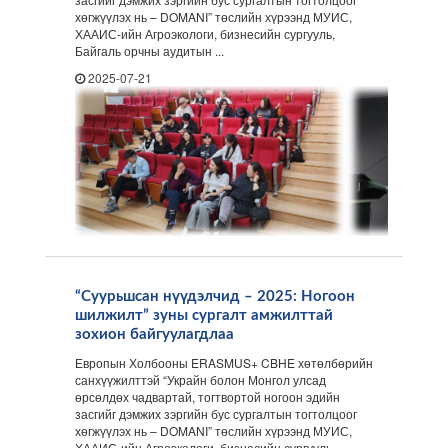
хөгжүүлэх нь – DOMANI” төслийн хүрээнд МУИС,
ХААИС-ийн Агроэкологи, бизнесийн сургууль,
Байгаль орчны аудитын ...
2025-07-21
“Суурьшсан нүүдэлчид – 2025: Ногоон
шилжилт” зуны сургалт амжилттай
зохион байгуулагдлаа
Европын Холбооны ERASMUS+ CBHE хөтөлбөрийн
санхүүжилттэй “Украйн болон Монгол улсад
өрсөлдөх чадвартай, тогтвортой ногоон эдийн
засгийг дэмжих зэргийн бус сургалтын тогтолцоог
хөгжүүлэх нь – DOMANI” төслийн хүрээнд МУИС,
ХААИС-ийн Агроэкологи, бизнесийн сургууль,