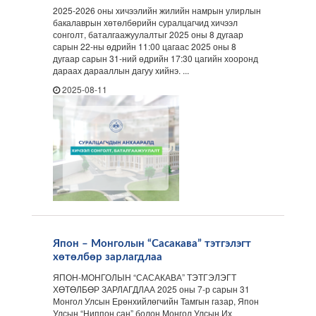
2025-2026 оны хичээлийн жилийн намрын улирлын
бакалаврын хөтөлбөрийн суралцагчид хичээл
сонголт, баталгаажуулалтыг 2025 оны 8 дугаар
сарын 22-ны өдрийн 11:00 цагаас 2025 оны 8
дугаар сарын 31-ний өдрийн 17:30 цагийн хооронд
дараах дарааллын дагуу хийнэ. ...
2025-08-11
Япон – Монголын “Сасакава” тэтгэлэгт
хөтөлбөр зарлагдлаа
ЯПОН-МОНГОЛЫН “САСАКАВА” ТЭТГЭЛЭГТ
ХӨТӨЛБӨР ЗАРЛАГДЛАА 2025 оны 7-р сарын 31
Монгол Улсын Ерөнхийлөгчийн Тамгын газар, Япон
Улсын “Ниппон сан” болон Монгол Улсын Их