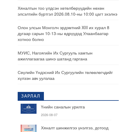
Хяналтын тоо үлдсэн хөтөлбөрүүдийн нөхөн
элсэлтийн бүртгэл 2026.08.10-ны 10:00 цагт эхэлнэ
Олон улсын Монголч эрдэмтний XIII их хурал 8
дугаар сарын 10-13-ны өдрүүдэд Улаанбаатар
хотноо болно
МУИС, Нагоягийн Их Сургууль хамтын
ажиллагаагаа шинэ шатанд гаргана
Сөүлийн Үндэсний Их Сургуулийн төлөөлөгчдийг
хүлээн авч уулзлаа
ЗАРЛАЛ
Үнийн саналын урилга
2026-08-07
Хяналт шинжилгээ үнэлгээ, дотоод