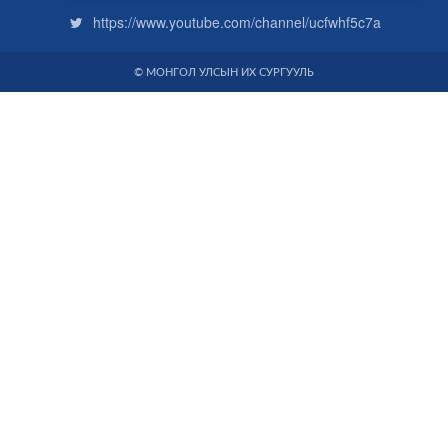
https://www.youtube.com/channel/ucfwhf5c7a
© МОНГОЛ УЛСЫН ИХ СУРГУУЛЬ