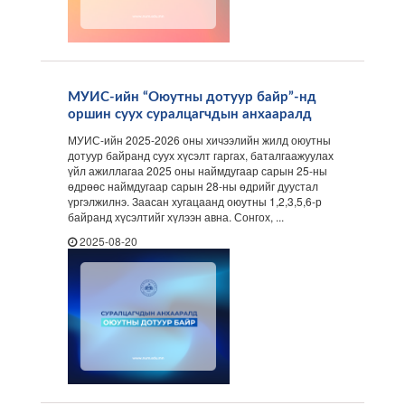
МУИС-ийн “Оюутны дотуур байр”-нд
оршин суух суралцагчдын анхааралд
МУИС-ийн 2025-2026 оны хичээлийн жилд оюутны
дотуур байранд суух хүсэлт гаргах, баталгаажуулах
үйл ажиллагаа 2025 оны наймдугаар сарын 25-ны
өдрөөс наймдугаар сарын 28-ны өдрийг дуустал
үргэлжилнэ. Заасан хугацаанд оюутны 1,2,3,5,6-р
байранд хүсэлтийг хүлээн авна. Сонгох, ...
2025-08-20