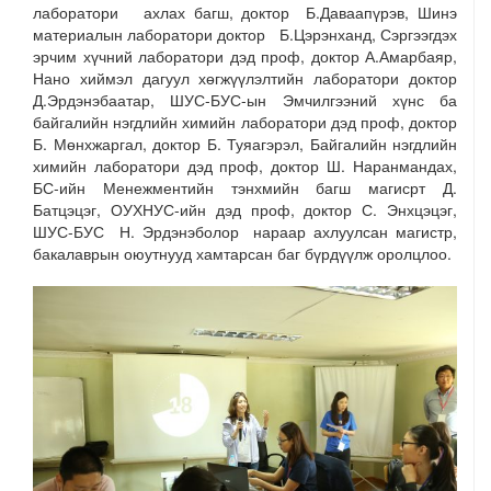
лаборатори ахлах багш, доктор Б.Даваапүрэв, Шинэ
материалын лаборатори доктор Б.Цэрэнханд, Сэргээгдэх
эрчим хүчний лаборатори дэд проф, доктор А.Амарбаяр,
Нано хиймэл дагуул хөгжүүлэлтийн лаборатори доктор
Д.Эрдэнэбаатар, ШУС-БУС-ын Эмчилгээний хүнс ба
байгалийн нэгдлийн химийн лаборатори дэд проф, доктор
Б. Мөнхжаргал, доктор Б. Туяагэрэл, Байгалийн нэгдлийн
химийн лаборатори дэд проф, доктор Ш. Наранмандах,
БС-ийн Менежментийн тэнхмийн багш магисрт Д.
Батцэцэг, ОУХНУС-ийн дэд проф, доктор С. Энхцэцэг,
ШУС-БУС Н. Эрдэнэболор нараар ахлуулсан магистр,
бакалаврын оюутнууд хамтарсан баг бүрдүүлж оролцлоо.