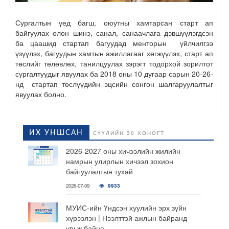
Сургалтын үед багш, оюутны хамтарсан старт ап
байгуулах олон шинэ, санал, санаачлага дэвшүүлэгдсэн
ба цаашид стартап багуудад менторын үйлчилгээ
үзүүлэх, багуудын хамтын ажиллагааг хөгжүүлэх, старт ап
төслийг төлөвлөх, танилцуулах зэрэгт тодорхой зорилтот
сургалтуудыг явуулах ба 2018 оны 10 дугаар сарын 20-26-
нд стартап төслүүдийн эцсийн сонгон шалгаруулалтыг
явуулах болно.
ИХ УНШСАН
СҮҮЛИЙН 30 ХОНОГТ
2026-2027 оны хичээлийн жилийн
намрын улирлын хичээл зохион
байгуулалтын тухай
2026-07-09
9933
МУИС-ийн Үндсэн хуулийн эрх зүйн
хүрээлэн | Нээлттэй ажлын байранд
урьж байна