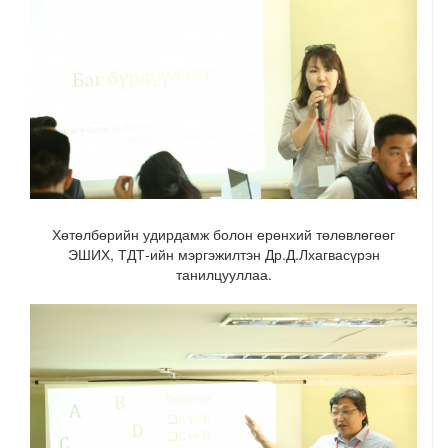
Хөтөлбөрийн удирдамж болон ерөнхий төлөвлөгөөг
ЭШИХ, ТДТ-ийн мэргэжилтэн Др.Д.Лхагвасүрэн
танилцууллаа.