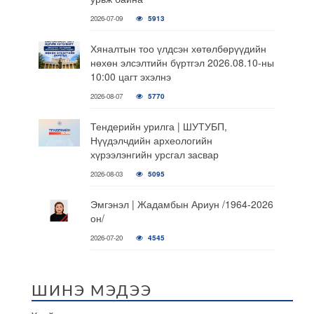
2026-07-09
5913
Хяналтын тоо үлдсэн хөтөлбөрүүдийн
нөхөн элсэлтийн бүртгэл 2026.08.10-ны
10:00 цагт эхэлнэ
2026-08-07
5770
Тендерийн урилга | ШУТУБП,
Нүүдэлчдийн археологийн
хүрээлэнгийн урсгал засвар
2026-08-03
5095
Эмгэнэл | Жадамбын Ариун /1964-2026
он/
2026-07-20
4545
ШИНЭ МЭДЭЭ