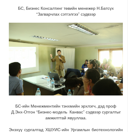
БС, Бизнес Консалтинг төвийн менежер Н.Батсүх
“Загварчлах сэтгэлгээ” сэдвээр
БС-ийн Менежментийн тэнхмийн эрхлэгч, дэд проф
Д.Энх-Отгон “Бизнес-модель Канвас” сэдвээр сургалтыг
амжилттай явууллаа.
Энэхүү сургалтад ХШУИС-ийн Ургамлын биотехнологийн