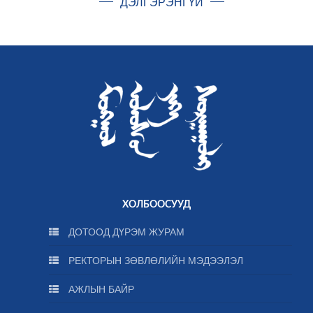
ДЭЛГЭРЭНГҮЙ
ХОЛБООСУУД
ДОТООД ДҮРЭМ ЖУРАМ
РЕКТОРЫН ЗӨВЛӨЛИЙН МЭДЭЭЛЭЛ
АЖЛЫН БАЙР