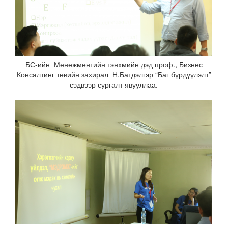
БС-ийн Менежментийн тэнхмийн дэд проф., Бизнес
Консалтинг төвийн захирал Н.Батдэлгэр “Баг бүрдүүлэлт”
сэдвээр сургалт явууллаа.