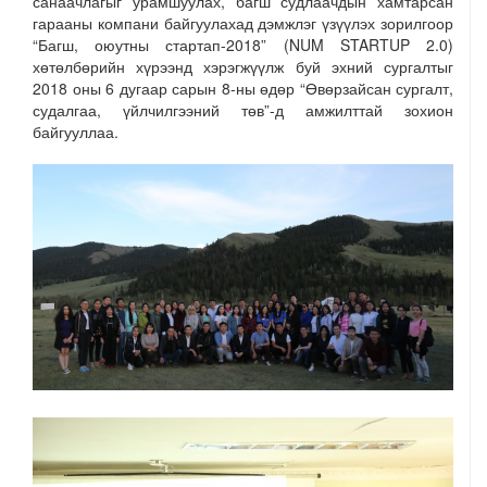
санаачлагыг урамшуулах, багш судлаачдын хамтарсан
гарааны компани байгуулахад дэмжлэг үзүүлэх зорилгоор
“Багш, оюутны стартап-2018” (NUM STARTUP 2.0)
хөтөлбөрийн хүрээнд хэрэгжүүлж буй эхний сургалтыг
2018 оны 6 дугаар сарын 8-ны өдөр “Өвөрзайсан сургалт,
судалгаа, үйлчилгээний төв”-д амжилттай зохион
байгууллаа.