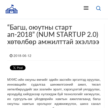
“Багш, оюутны старт
ап-2018” (NUM STARTUP 2.0)
хөтөлбөр амжилттай эхэллээ
2018-06-12
МУИС-ийн оюуны өмчийг эдийн засгийн эргэлтэд оруулах,
инновацийн судалгаа шинжилгээний ажил, төсөл
хөтөлбөрүүдийг зах зээлийн эрэлт, хэрэгцээтэй уялдуулах,
ирээдүйд хийгдэхээр хүлээгдэж буй технологийг хөгжүүлэх,
их сургууль-аж үйлдвэрийн хамтын ажиллагаанд багш
оюутны хамтын оролцоог идэвхижүүлэх, шинэ санал