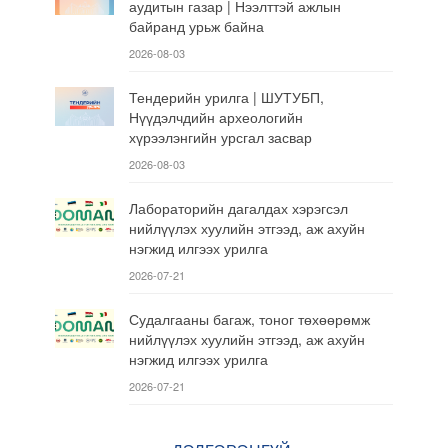
аудитын газар | Нээлттэй ажлын
байранд урьж байна
2026-08-03
Тендерийн урилга | ШУТУБП,
Нүүдэлчдийн археологийн
хүрээлэнгийн урсгал засвар
2026-08-03
Лабораторийн дагалдах хэрэгсэл
нийлүүлэх хуулийн этгээд, аж ахуйн
нэгжид илгээх урилга
2026-07-21
Судалгааны багаж, тоног төхөөрөмж
нийлүүлэх хуулийн этгээд, аж ахуйн
нэгжид илгээх урилга
2026-07-21