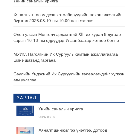
Үнийн саналын урилга
Хяналтын тоо үлдсэн хөтөлбөрүүдийн нөхөн элсэлтийн
бүртгэл 2026.08.10-ны 10:00 цагт эхэлнэ
Олон улсын Монголч эрдэмтний XIII их хурал 8 дугаар
сарын 10-13-ны өдрүүдэд Улаанбаатар хотноо болно
МУИС, Нагоягийн Их Сургууль хамтын ажиллагаагаа
шинэ шатанд гаргана
Сөүлийн Үндэсний Их Сургуулийн төлөөлөгчдийг хүлээн
авч уулзлаа
ЗАРЛАЛ
Үнийн саналын урилга
2026-08-07
Хяналт шинжилгээ үнэлгээ, дотоод