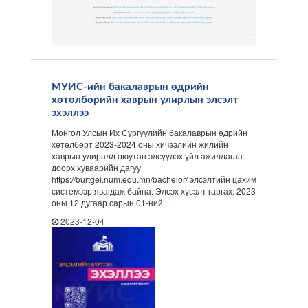
МУИС-ийн бакалаврын өдрийн
хөтөлбөрийн хаврын улирлын элсэлт
эхэллээ
Монгол Улсын Их Сургуулийн бакалаврын өдрийн
хөтөлбөрт 2023-2024 оны хичээлийн жилийн
хаврын улиралд оюутан элсүүлэх үйл ажиллагаа
доорх хуваарийн дагуу
https://burtgel.num.edu.mn/bachelor/ элсэлтийн цахим
системээр явагдаж байна. Элсэх хүсэлт гаргах: 2023
оны 12 дугаар сарын 01-ний ...
2023-12-04