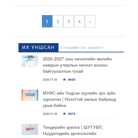
1
2
3
4
»
ИХ УНШСАН
СҮҮЛИЙН 30 ХОНОГТ
2026-2027 оны хичээлийн жилийн
намрын улирлын хичээл зохион
байгуулалтын тухай
2026-07-09
9650
МУИС-ийн Үндсэн хуулийн эрх зүйн
хүрээлэн | Нээлттэй ажлын байранд
урьж байна
2026-07-09
5874
Тендерийн урилга | ШУТУБП,
Нүүдэлчдийн археологийн