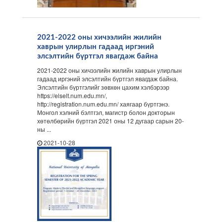
2021-2022 оны хичээлийн жилийн
хаврын улирлын гадаад иргэний
элсэлтийн бүртгэл явагдаж байна
2021-2022 оны хичээлийн жилийн хаврын улирлын
гадаад иргэний элсэлтийн бүртгэл явагдаж байна.
Элсэлтийн бүртгэлийг зөвхөн цахим хэлбэрээр
https://elselt.num.edu.mn/,
http://registration.num.edu.mn/ хаягаар бүртгэнэ.
Монгол хэлний бэлтгэл, магистр болон докторын
хөтөлбөрийн бүртгэл 2021 оны 12 дугаар сарын 20-
ны ...
2021-10-28