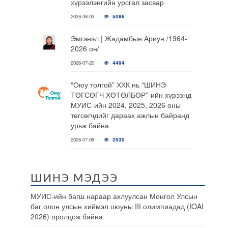
хүрээлэнгийн урсгал засвар
2026-08-03
5086
Эмгэнэл | Жадамбын Ариун /1964-
2026 он/
2026-07-20
4494
“Оюу толгой” ХХК нь “ШИНЭ
ТӨГСӨГЧ ХӨТӨЛБӨР”-ийн хүрээнд
МУИС-ийн 2024, 2025, 2026 оны
төгсөгчдийг дараах ажлын байранд
урьж байна
2026-07-08
2530
ШИНЭ МЭДЭЭ
МУИС-ийн багш нараар ахлуулсан Монгол Улсын
баг олон улсын хиймэл оюуны III олимпиадад (IOAI
2026) оролцож байна