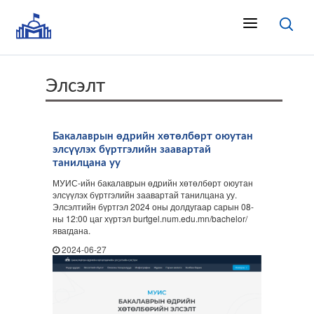
Элсэлт
Бакалаврын өдрийн хөтөлбөрт оюутан
элсүүлэх бүртгэлийн заавартай
танилцана уу
МУИС-ийн бакалаврын өдрийн хөтөлбөрт оюутан
элсүүлэх бүртгэлийн заавартай танилцана уу.
Элсэлтийн бүртгэл 2024 оны долдугаар сарын 08-
ны 12:00 цаг хүртэл burtgel.num.edu.mn/bachelor/
явагдана.
2024-06-27