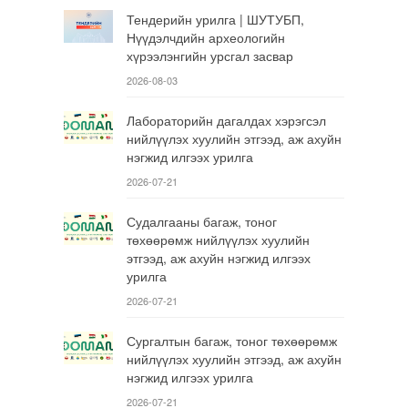
Тендерийн урилга | ШУТУБП,
Нүүдэлчдийн археологийн
хүрээлэнгийн урсгал засвар
2026-08-03
Лабораторийн дагалдах хэрэгсэл
нийлүүлэх хуулийн этгээд, аж ахуйн
нэгжид илгээх урилга
2026-07-21
Судалгааны багаж, тоног
төхөөрөмж нийлүүлэх хуулийн
этгээд, аж ахуйн нэгжид илгээх
урилга
2026-07-21
Сургалтын багаж, тоног төхөөрөмж
нийлүүлэх хуулийн этгээд, аж ахуйн
нэгжид илгээх урилга
2026-07-21