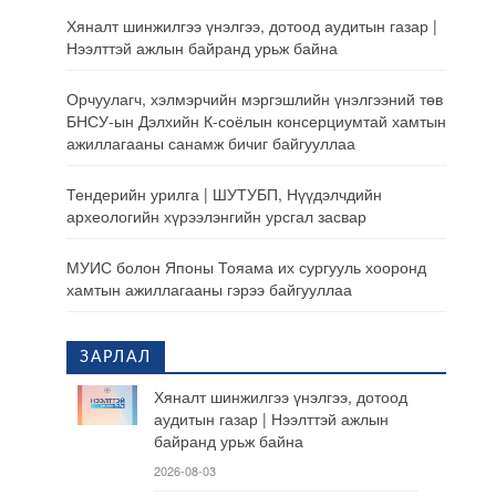
Хяналт шинжилгээ үнэлгээ, дотоод аудитын газар |
Нээлттэй ажлын байранд урьж байна
Орчуулагч, хэлмэрчийн мэргэшлийн үнэлгээний төв
БНСУ-ын Дэлхийн К-соёлын консерциумтай хамтын
ажиллагааны санамж бичиг байгууллаа
Тендерийн урилга | ШУТУБП, Нүүдэлчдийн
археологийн хүрээлэнгийн урсгал засвар
МУИС болон Японы Тояама их сургууль хооронд
хамтын ажиллагааны гэрээ байгууллаа
ЗАРЛАЛ
Хяналт шинжилгээ үнэлгээ, дотоод
аудитын газар | Нээлттэй ажлын
байранд урьж байна
2026-08-03