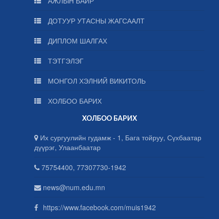
АЖЛЫН БАЙР
ДОТУУР УТАСНЫ ЖАГСААЛТ
ДИПЛОМ ШАЛГАХ
ТЭТГЭЛЭГ
МОНГОЛ ХЭЛНИЙ ВИКИТОЛЬ
ХОЛБОО БАРИХ
ХОЛБОО БАРИХ
Их сургуулийн гудамж - 1, Бага тойруу, Сүхбаатар
дүүрэг, Улаанбаатар
75754400, 77307730-1942
news@num.edu.mn
https://www.facebook.com/muis1942