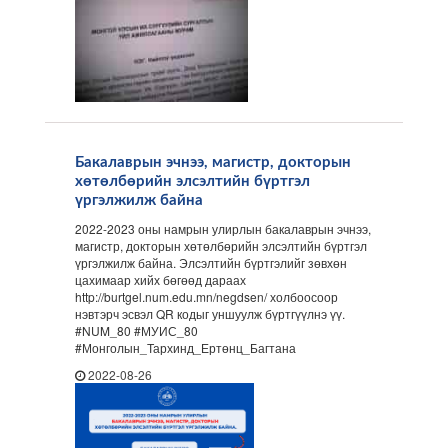
Бакалаврын эчнээ, магистр, докторын
хөтөлбөрийн элсэлтийн бүртгэл
үргэлжилж байна
2022-2023 оны намрын улирлын бакалаврын эчнээ,
магистр, докторын хөтөлбөрийн элсэлтийн бүртгэл
үргэлжилж байна. Элсэлтийн бүртгэлийг зөвхөн
цахимаар хийх бөгөөд дараах
http://burtgel.num.edu.mn/negdsen/ холбоосоор
нэвтэрч эсвэл QR кодыг уншуулж бүртгүүлнэ үү.
#NUM_80 #МУИС_80
#Монголын_Тархинд_Ертөнц_Багтана
2022-08-26