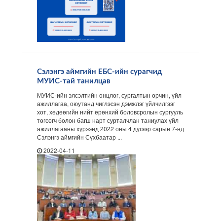
Сэлэнгэ аймгийн ЕБС-ийн сурагчид
МУИС-тай танилцав
МУИС-ийн элсэлтийн онцлог, сургалтын орчин, үйл
ажиллагаа, оюутанд чиглэсэн дэмжлэг үйлчилгээг
хот, хөдөөгийн нийт ерөнхий боловсролын сургууль
төгсөгч болон багш нарт сурталчлан таниулах үйл
ажиллагааны хүрээнд 2022 оны 4 дүгээр сарын 7-нд
Сэлэнгэ аймгийн Сүхбаатар ...
2022-04-11