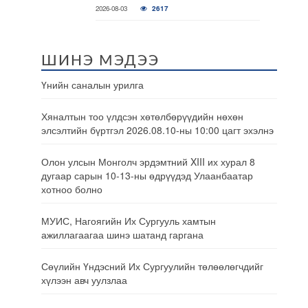
2026-08-03
2617
ШИНЭ МЭДЭЭ
Үнийн саналын урилга
Хяналтын тоо үлдсэн хөтөлбөрүүдийн нөхөн
элсэлтийн бүртгэл 2026.08.10-ны 10:00 цагт эхэлнэ
Олон улсын Монголч эрдэмтний XIII их хурал 8
дугаар сарын 10-13-ны өдрүүдэд Улаанбаатар
хотноо болно
МУИС, Нагоягийн Их Сургууль хамтын
ажиллагаагаа шинэ шатанд гаргана
Сөүлийн Үндэсний Их Сургуулийн төлөөлөгчдийг
хүлээн авч уулзлаа