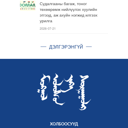
Судалгааны багаж, тоног
төхөөрөмж нийлүүлэх хуулийн
этгээд, аж ахуйн нэгжид илгээх
урилга
2026-07-21
ДЭЛГЭРЭНГҮЙ
ХОЛБООСУУД