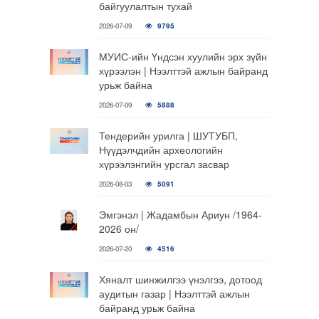
байгуулалтын тухай
2026-07-09
9795
МУИС-ийн Үндсэн хуулийн эрх зүйн
хүрээлэн | Нээлттэй ажлын байранд
урьж байна
2026-07-09
5888
Тендерийн урилга | ШУТУБП,
Нүүдэлчдийн археологийн
хүрээлэнгийн урсгал засвар
2026-08-03
5091
Эмгэнэл | Жадамбын Ариун /1964-
2026 он/
2026-07-20
4516
Хяналт шинжилгээ үнэлгээ, дотоод
аудитын газар | Нээлттэй ажлын
байранд урьж байна