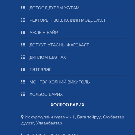
ДОТООД ДҮРЭМ ЖУРАМ
РЕКТОРЫН ЗӨВЛӨЛИЙН МЭДЭЭЛЭЛ
АЖЛЫН БАЙР
ДОТУУР УТАСНЫ ЖАГСААЛТ
ДИПЛОМ ШАЛГАХ
ТЭТГЭЛЭГ
МОНГОЛ ХЭЛНИЙ ВИКИТОЛЬ
ХОЛБОО БАРИХ
ХОЛБОО БАРИХ
Их сургуулийн гудамж - 1, Бага тойруу, Сүхбаатар
дүүрэг, Улаанбаатар
75754400, 77307730-1942