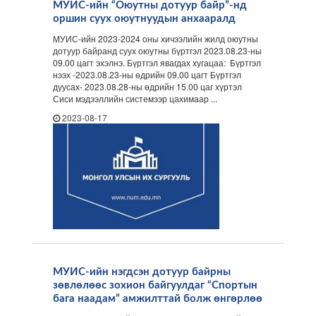
МУИС-ийн “Оюутны дотуур байр”-нд
оршин суух оюутнуудын анхааралд
МУИС-ийн 2023-2024 оны хичээлийн жилд оюутны
дотуур байранд суух оюутны бүртгэл 2023.08.23-ны
09.00 цагт эхэлнэ. Бүртгэл явагдах хугацаа: Бүртгэл
нээх -2023.08.23-ны өдрийн 09.00 цагт Бүртгэл
дуусах- 2023.08.28-ны өдрийн 15.00 цаг хүртэл
Сиси мэдээллийн системээр цахимаар ...
2023-08-17
МУИС-ийн нэгдсэн дотуур байрны
зөвлөлөөс зохион байгуулдаг “Спортын
бага наадам” амжилттай болж өнгөрлөө