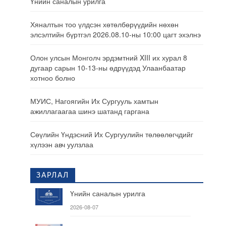
Үнийн саналын урилга
Хяналтын тоо үлдсэн хөтөлбөрүүдийн нөхөн
элсэлтийн бүртгэл 2026.08.10-ны 10:00 цагт эхэлнэ
Олон улсын Монголч эрдэмтний XIII их хурал 8
дугаар сарын 10-13-ны өдрүүдэд Улаанбаатар
хотноо болно
МУИС, Нагоягийн Их Сургууль хамтын
ажиллагаагаа шинэ шатанд гаргана
Сөүлийн Үндэсний Их Сургуулийн төлөөлөгчдийг
хүлээн авч уулзлаа
ЗАРЛАЛ
Үнийн саналын урилга
2026-08-07