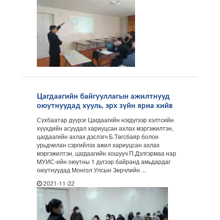
Цагдаагийн байгууллагын ажилтнууд
оюутнуудад хууль, эрх зүйн яриа хийв
Сүхбаатар дүүрэг Цагдаагийн нэгдүгээр хэлтсийн
хүүхдийн асуудал хариуцсан ахлах мэргэжилтэн,
цагдаагийн ахлах дэслэгч Б.Төгсбаяр болон
урьдчилан сэргийлэх ажил хариуцсан ахлах
мэргэжилтэн, цагдаагийн хошууч П.Дэлгэрмаа нар
МУИС-ийн оюутны 1 дүгээр байранд амьдардаг
оюутнуудад Монгол Улсын Зөрчлийн ...
2021-11-22