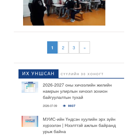
1
2
3
»
ИХ УНШСАН
СҮҮЛИЙН 30 ХОНОГТ
2026-2027 оны хичээлийн жилийн
намрын улирлын хичээл зохион
байгуулалтын тухай
2026-07-09
9937
МУИС-ийн Үндсэн хуулийн эрх зүйн
хүрээлэн | Нээлттэй ажлын байранд
урьж байна