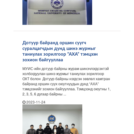
Дотуур байранд оршин суугч
суралцагчдын дунд шинэ журмыг
таниулах зорилгоор “АХА” тэмцээн
зохион байгууллаа
МУИС-ийн дотуур байрны журам шинэчлэгдсэнтэй
холбогдуулан шинэ журмыг таниулах зорилгоор
ОХТ болон Дотуур байрны нэгдсэн зөвлөл хамтран
байранд оршин суух оюутнуудын дунд “АХА”
тэмцээнийг зохион байгууллаа. Тэмцээнд оюутны 1,
2, 3, 5, 6 дугаар байрны ...
2023-11-24