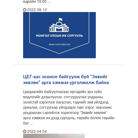
өдрийн 15:00 ...
2022-08-19
ЦЕГ-аас зохион байгуулж буй “Зөвийг
зөвлөе” арга хэмжээ үргэлжилж байна
Цагдаагийн байгууллагаас иргэдийн эрх зүйн
мэдлэгийг дээшлүүлэх, согтууруулах ундааны
зохисгүй хэрэглээг багасгах, тэднийг зөв үйлдэлд
уриалах, согтуугаар үйлдэгдэх гэмт хэрэг, зөрчлөөс
урьдчилан сэргийлэх зорилгоор “Зөвийг зөвлөе”
арга хэмжээг их дээд сургууль, төрийн болон төрийн
бус ...
2022-04-04