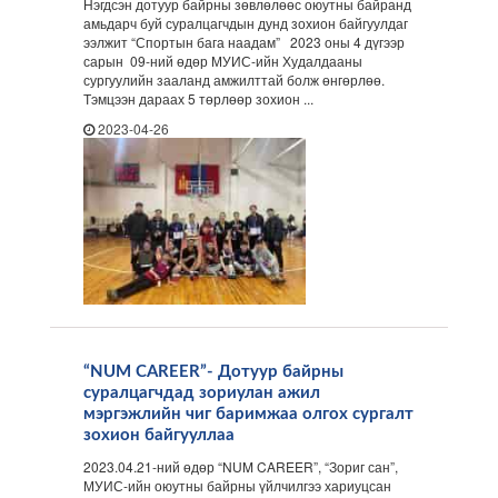
Нэгдсэн дотуур байрны зөвлөлөөс оюутны байранд
амьдарч буй суралцагчдын дунд зохион байгуулдаг
ээлжит “Спортын бага наадам” 2023 оны 4 дүгээр
сарын 09-ний өдөр МУИС-ийн Худалдааны
сургуулийн зааланд амжилттай болж өнгөрлөө.
Тэмцээн дараах 5 төрлөөр зохион ...
2023-04-26
“NUM CAREER”- Дотуур байрны
суралцагчдад зориулан ажил
мэргэжлийн чиг баримжаа олгох сургалт
зохион байгууллаа
2023.04.21-ний өдөр “NUM CAREER”, “Зориг сан”,
МУИС-ийн оюутны байрны үйлчилгээ хариуцсан