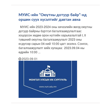
МУИС-ийн “Оюутны дотуур байр”-нд
оршин суух хүсэлтийг давтан авна
МУИС-ийн 2023-2024 оны хичээлийн жилд оюутны
дотуур байрны бүртгэл баталгаажуулалтаас
хоцорсон хөдөө орон нутгийн харьяалалтай I, II
түвшний оюутны баталгаажуулалт 2023 оны
есдүгээр сарын 04-ний 10:00 цагт эхэлнэ. Сонгох,
баталгаажуулалт хийх хугацаа: 2023.09.04-ны
өдрийн 10:00 ...
2023-09-01