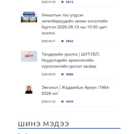
2026-07-09
5913
Хяналтын тоо үлдсэн
хөтөлбөрүүдийн нөхөн элсэлтийн
бүртгэл 2026.08.10-ны 10:00 цагт
эхэлнэ
2026-08-07
5843
Тендерийн урилга | ШУТУБП,
Нүүдэлчдийн археологийн
хүрээлэнгийн урсгал засвар
2026-08-03
5096
Эмгэнэл | Жадамбын Ариун /1964-
2026 он/
2026-07-20
4545
ШИНЭ МЭДЭЭ