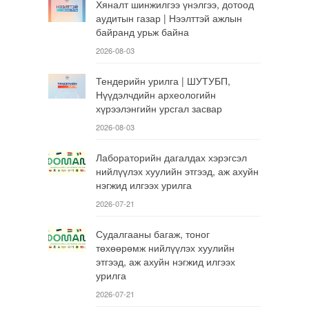
Хяналт шинжилгээ үнэлгээ, дотоод
аудитын газар | Нээлттэй ажлын
байранд урьж байна
2026-08-03
Тендерийн урилга | ШУТУБП,
Нүүдэлчдийн археологийн
хүрээлэнгийн урсгал засвар
2026-08-03
Лабораторийн дагалдах хэрэгсэл
нийлүүлэх хуулийн этгээд, аж ахуйн
нэгжид илгээх урилга
2026-07-21
Судалгааны багаж, тоног
төхөөрөмж нийлүүлэх хуулийн
этгээд, аж ахуйн нэгжид илгээх
урилга
2026-07-21