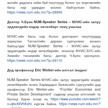
ангийн дадлага хийж буй оюутнууд болон тус мэргэжлийн
багш нар удирдан зохион байгуулсан байна.
https://news.num.edu.mn/?p=28959
Доктор Ч.Буян NUM-Speaker Series – МУИС-ийн залуу
эрдэмтдийн индэр хөтөлбөрт лекц уншлаа
МУИС-ийн багш нар болон докторант оюутнуудад
зориулан Төгсөлтийн дараах сургуулиас зохион
байгуулдаг NUM-Speaker Series – МУИС-ийн залуу
эрдэмтдийн индэр хөтөлбөрийн зочноор МУИС-БУС-ийн
Химийн тэнхимийн багш, доктор Ч.Буян оролцлоо.
https://news.num.edu.mn/?p=29110
Дэд профессор Eric Werker-ийн илтгэл /видео/
NUM-Speaker Series-МУИС-ийн залуу эрдэмтдийн индэр
хөтөлбөрийн зочин Харвардын бизнесийн сургуулийн дэд
профессор Eric Werker-ийн “Frontier Economies and
Private Sector Development” сэдвээр уншсан илтгэлийг та
бүхэнд бүрэн эхээр нь
https://www.youtube.com/watch?
v=qbxX9VhKxhc
хүргэж байна.
https://news.num.edu.mn/?