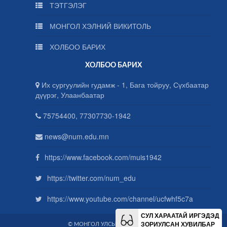
ТЭТГЭЛЭГ
МОНГОЛ ХЭЛНИЙ ВИКИТОЛЬ
ХОЛБОО БАРИХ
ХОЛБОО БАРИХ
Их сургуулийн гудамж - 1, Бага тойруу, Сүхбаатар
дүүрэг, Улаанбаатар
75754400, 77307730-1942
news@num.edu.mn
https://www.facebook.com/muis1942
https://twitter.com/num_edu
https://www.youtube.com/channel/ucfwhf5c7a
СУЛ ХАРААТАЙ ИРГЭДЭД
ЗОРИУЛСАН ХУВИЛБАР
© МОНГОЛ УЛСЫН ИХ СУРГУУЛЬ