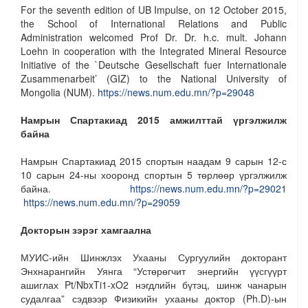
For the seventh edition of UB Impulse, on 12 October 2015,
the School of International Relations and Public
Administration welcomed Prof Dr. Dr. h.c. mult. Johann
Loehn in cooperation with the Integrated Mineral Resource
Initiative of the `Deutsche Gesellschaft fuer Internationale
Zusammenarbeit’ (GIZ) to the National University of
Mongolia (NUM).
https://news.num.edu.mn/?p=29048
Намрын Спартакиад 2015 амжилттай үргэлжилж
байна
Намрын Спартакиад 2015 спортын наадам 9 сарын 12-с
10 сарын 24-ны хооронд спортын 5 төрлөөр үргэлжилж
байна.
https://news.num.edu.mn/?p=29021
https://news.num.edu.mn/?p=29059
Докторын зэрэг хамгаална
МУИС-ийн Шинжлэх Ухааны Сургуулийн докторант
Энхнарангийн Уянга “Устөрөгчит энергийн үүсгүүрт
ашиглах Pt/NbxTi1-xO2 нэгдлийн бүтэц, шинж чанарын
судалгаа” сэдвээр Физикийн ухааны доктор (Ph.D)-ын