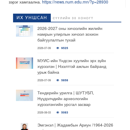
зэрэг хамгаална.
https://news.num.edu.mn/?p=28930
ИХ УНШСАН
СҮҮЛИЙН 30 ХОНОГТ
2026-2027 оны хичээлийн жилийн
намрын улирлын хичээл зохион
байгуулалтын тухай
2026-07-09
9525
МУИС-ийн Үндсэн хуулийн эрх зүйн
хүрээлэн | Нээлттэй ажлын байранд
урьж байна
2026-07-09
5858
Тендерийн урилга | ШУТУБП,
Нүүдэлчдийн археологийн
хүрээлэнгийн урсгал засвар
2026-08-03
5083
Эмгэнэл | Жадамбын Ариун /1964-2026