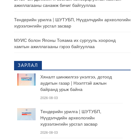
ажиллагааны санамж бичиг байгууллаа
Тендерийн урилга | ШУТУБП, Нүүдэлчдийн археологийн
хүрээлэнгийн урсгал засвар
МУИС болон Японы Тояама их сургууль хооронд
хамтын ажиллагааны гэрээ байгууллаа
ЗАРЛАЛ
Хяналт шинжилгээ үнэлгээ, дотоод
аудитын газар | Нээлттэй ажлын
байранд урьж байна
2026-08-03
Тендерийн урилга | ШУТУБП,
Нүүдэлчдийн археологийн
хүрээлэнгийн урсгал засвар
2026-08-03