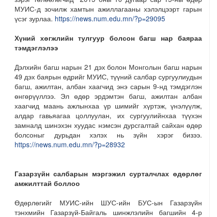
МУИС-д зочилж хамтын ажиллагааны хэлэлцээрт гарын
үсэг зурлаа.
https://news.num.edu.mn/?p=29095
Хүний хөгжлийн тулгуур болсон багш нар баяраа
тэмдэглэлээ
Дэлхийн багш нарын 21 дэх болон Монголын багш нарын
49 дэх баярын өдрийг МУИС, түүний салбар сургуулиудын
багш, ажилтан, албан хаагчид энэ сарын 9-нд тэмдэглэн
өнгөрүүллээ. Эл өдөр эрдэмтэн багш, ажилтан албан
хаагчид маань ажлынхаа үр шимийг хүртэж, үнэлүүлж,
алдар гавьяагаа цоллуулан, их сургуулийнхаа түүхэн
замналд шинэхэн хуудас нэмсэн дурсгалтай сайхан өдөр
болсоныг дурьдан хэлэх нь зүйн хэрэг бизээ.
https://news.num.edu.mn/?p=28932
Газарзүйн салбарын мэргэжил сурталчлах өдөрлөг
амжилттай боллоо
Өдөрлөгийг МУИС-ийн ШУС-ийн БУС-ын Газарзүйн
тэнхмийн Газарзүй-Байгаль шинжлэлийн багшийн 4-р