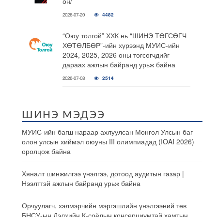
он/
2026-07-20
4482
“Оюу толгой” ХХК нь “ШИНЭ ТӨГСӨГЧ
ХӨТӨЛБӨР”-ийн хүрээнд МУИС-ийн
2024, 2025, 2026 оны төгсөгчдийг
дараах ажлын байранд урьж байна
2026-07-08
2514
ШИНЭ МЭДЭЭ
МУИС-ийн багш нараар ахлуулсан Монгол Улсын баг
олон улсын хиймэл оюуны III олимпиадад (IOAI 2026)
оролцож байна
Хяналт шинжилгээ үнэлгээ, дотоод аудитын газар |
Нээлттэй ажлын байранд урьж байна
Орчуулагч, хэлмэрчийн мэргэшлийн үнэлгээний төв
БНСУ-ын Дэлхийн К-соёлын консерциумтай хамтын