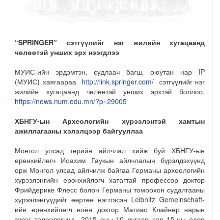
“SPRINGER” сэтгүүлийг нэг жилийн хугацаанд
чөлөөтэй унших эрх нээгдлээ
МУИС-ийн эрдэмтэн, судлаач багш, оюутан нар IP
(МУИС) хаягаараа
http://link.springer.com/
сэтгүүлийг нэг
жилийн хугацаанд чөлөөтэй унших эрхтэй боллоо.
https://news.num.edu.mn/?p=29005
ХБНГУ-ын Археологийн хүрээлэнтэй хамтын
ажиллагааны хэлэлцээр байгууллаа
Монгол улсад төрийн айлчлал хийж буй ХБНГУ-ын
ерөнхийлөгч Иоахим Гаукын айлчлалын бүрэлдэхүүнд
орж Монгол улсад айлчилж байгаа Германы археологийн
хүрээлэнгийн ерөнхийлөгч хатагтай профессор доктор
Фрийдерике Флесс болон Германы томоохон судалгааны
хүрээлэнгүүдийг өөртөө нэгтгэсэн Leibnitz Gemeinschaft-
ийн ерөнхийлөгч ноён доктор Матиас Клайнер нарын
зэрэг төлөөлөгчид 2015 оны 10 дугаар сар 15-ны өдөр