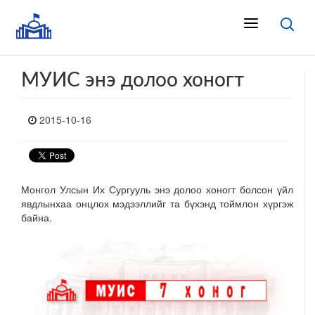
МУИС энэ долоо хоногт
2015-10-16
Монгол Улсын Их Сургууль энэ долоо хоногт болсон үйл
явдлынхаа онцлох мэдээллийг та бүхэнд тоймлон хүргэж
байна.