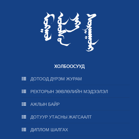
ХОЛБООСУУД
ДОТООД ДҮРЭМ ЖУРАМ
РЕКТОРЫН ЗӨВЛӨЛИЙН МЭДЭЭЛЭЛ
АЖЛЫН БАЙР
ДОТУУР УТАСНЫ ЖАГСААЛТ
ДИПЛОМ ШАЛГАХ