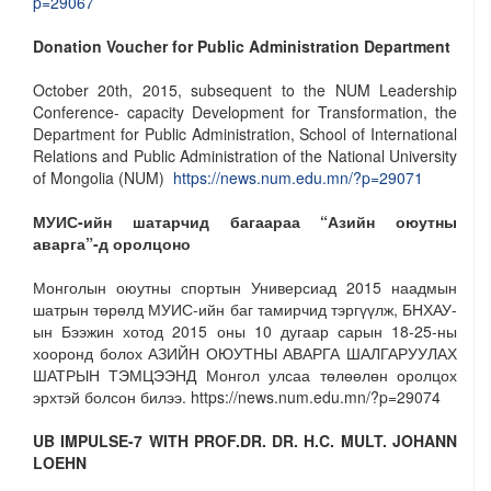
p=29067
Donation Voucher for Public Administration Department
October 20th, 2015, subsequent to the NUM Leadership
Conference- capacity Development for Transformation, the
Department for Public Administration, School of International
Relations and Public Administration of the National University
of Mongolia (NUM)
https://news.num.edu.mn/?p=29071
МУИС-ийн шатарчид багаараа “Азийн оюутны
аварга”-д оролцоно
Монголын оюутны спортын Универсиад 2015 наадмын
шатрын төрөлд МУИС-ийн баг тамирчид тэргүүлж, БНХАУ-
ын Бээжин хотод 2015 оны 10 дугаар сарын 18-25-ны
хооронд болох АЗИЙН ОЮУТНЫ АВАРГА ШАЛГАРУУЛАХ
ШАТРЫН ТЭМЦЭЭНД Монгол улсаа төлөөлөн оролцох
эрхтэй болсон билээ. https://news.num.edu.mn/?p=29074
UB IMPULSE-7 WITH PROF.DR. DR. H.C. MULT. JOHANN
LOEHN