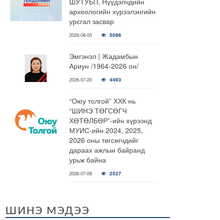
ШУТУБП, Нүүдэлчдийн
археологийн хүрээлэнгийн
урсгал засвар
2026-08-03
5086
Эмгэнэл | Жадамбын
Ариун /1964-2026 он/
2026-07-20
4493
“Оюу толгой” ХХК нь
“ШИНЭ ТӨГСӨГЧ
ХӨТӨЛБӨР”-ийн хүрээнд
МУИС-ийн 2024, 2025,
2026 оны төгсөгчдийг
дараах ажлын байранд
урьж байна
2026-07-08
2527
ШИНЭ МЭДЭЭ