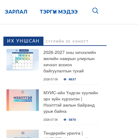
ЗАРЛАЛ
ТЭРГҮҮН МЭДЭЭ
ИХ УНШСАН
СҮҮЛИЙН 30 ХОНОГТ
2026-2027 оны хичээлийн
жилийн намрын улирлын
хичээл зохион
байгуулалтын тухай
2026-07-09
9637
МУИС-ийн Үндсэн хуулийн
эрх зүйн хүрээлэн |
Нээлттэй ажлын байранд
урьж байна
2026-07-09
5870
Тендерийн урилга |