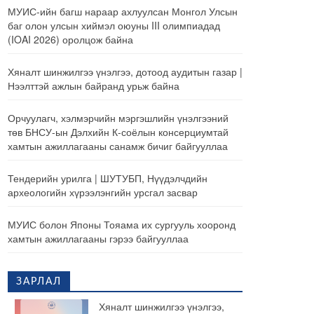
МУИС-ийн багш нараар ахлуулсан Монгол Улсын
баг олон улсын хиймэл оюуны III олимпиадад
(IOAI 2026) оролцож байна
Хяналт шинжилгээ үнэлгээ, дотоод аудитын газар |
Нээлттэй ажлын байранд урьж байна
Орчуулагч, хэлмэрчийн мэргэшлийн үнэлгээний
төв БНСУ-ын Дэлхийн К-соёлын консерциумтай
хамтын ажиллагааны санамж бичиг байгууллаа
Тендерийн урилга | ШУТУБП, Нүүдэлчдийн
археологийн хүрээлэнгийн урсгал засвар
МУИС болон Японы Тояама их сургууль хооронд
хамтын ажиллагааны гэрээ байгууллаа
ЗАРЛАЛ
Хяналт шинжилгээ үнэлгээ,