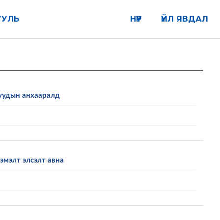
УУЛЬ
НҮҮР
ҮЙЛ ЯВДАЛ
уудын анхааралд
эмэлт элсэлт авна