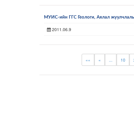
МУИС-ийн ГГС Геологи, Аялал жуулчлал
2011.06.9
««
«
...
10