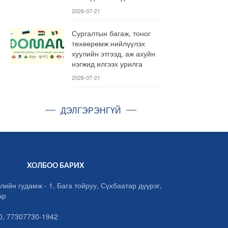
2026-07-21
Сургалтын багаж, тоног
төхөөрөмж нийлүүлэх
хуулийн этгээд, аж ахуйн
нэгжид илгээх урилга
2026-07-21
ДЭЛГЭРЭНГҮЙ
ХОЛБОО БАРИХ
лийн гудамж - 1, Бага тойруу, Сүхбаатар дүүрэг,
ар
, 77307730-1942