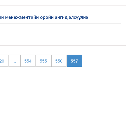
ын менежментийн оройн ангид элсүүлнэ
20
...
554
555
556
557