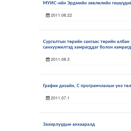
МУИС-ийн Эрдмийн зөвлөлийн гишүүди
2011.08.22
Сургалтын төрийн сангаас төрийн албан 
санхүүжилтэд хамрагддаг болон хамрагд
2011.08.3
График дизайн, С програмчлалын үнэ төл
2011.07.1
Захирлуудын анхааралд