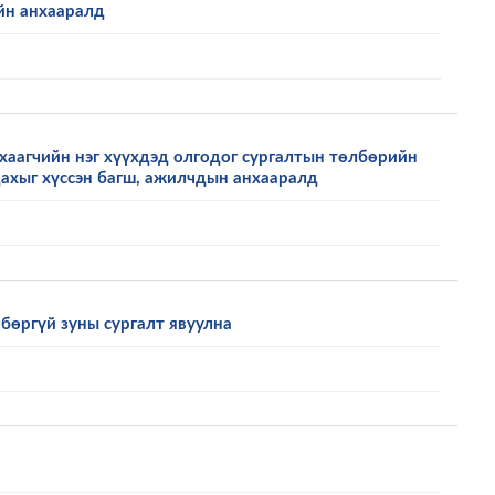
йн анхааралд
хаагчийн нэг хүүхдэд олгодог сургалтын төлбөрийн
ахыг хүссэн багш, ажилчдын анхааралд
бөргүй зуны сургалт явуулна