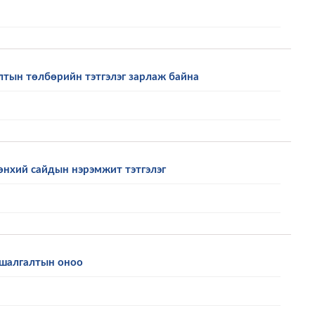
лтын төлбөрийн тэтгэлэг зарлаж байна
өнхий сайдын нэрэмжит тэтгэлэг
 шалгалтын оноо