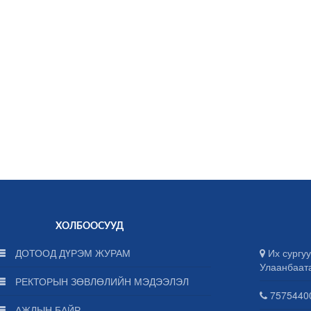
ХОЛБООСУУД
ДОТООД ДҮРЭМ ЖУРАМ
Их сургуу
Улаанбаат
РЕКТОРЫН ЗӨВЛӨЛИЙН МЭДЭЭЛЭЛ
75754400
АЖЛЫН БАЙР