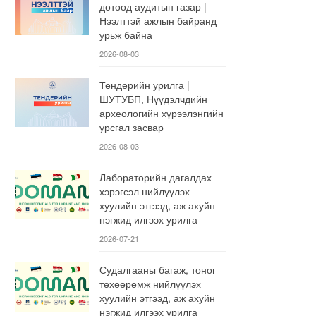
дотоод аудитын газар |
Нээлттэй ажлын байранд
урьж байна
2026-08-03
Тендерийн урилга |
ШУТУБП, Нүүдэлчдийн
археологийн хүрээлэнгийн
урсгал засвар
2026-08-03
Лабораторийн дагалдах
хэрэгсэл нийлүүлэх
хуулийн этгээд, аж ахуйн
нэгжид илгээх урилга
2026-07-21
Судалгааны багаж, тоног
төхөөрөмж нийлүүлэх
хуулийн этгээд, аж ахуйн
нэгжид илгээх урилга