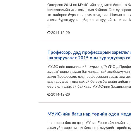
Өнгөрсөн 2014 он МУИС-ийн эрдэмтэн багш, та б
шинэчлэлийн их ажлын жил байлаа. Энэ хугацаа
хөтөлбөрөө бүрэн шинэчилж чадлаа. Номын санг
ажлыг бүрэн дуусган, барилгын суурийг тавилаа
...
2014-12-29
Профессор, дэд профессорын зэрэглэл
шалгаруулалт 2015 оны зургадугаар са
МУИС-ийн шинэчлэлийн хүрээнд “МУИС-д Профес
журам” шинэчлэгдэн батлагдсантай холбогдуулан
жилд Профессор, дэд профессорын зэрэглэлд аж
шалгаруулалт явагдахгүй бөгөөд багшийн албан 
өөрчлөлт хийхгүй байхаар МУИС-ийн Захиргааны 
2014-12-26
МУИС-ийн багш нар төрийн одон меда
Шинэ оны босгон дээр МУ-ын Ерөнхийлөгчийн за
ажил үйлсээрээ манлайлсан эрхмүүдийг төрийн о