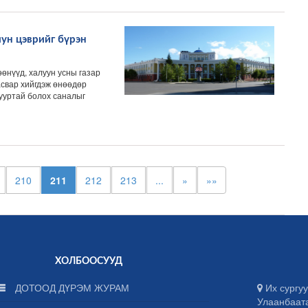
иун цэврийг бүрэн
нүүд, халуун усны газар
асвар хийгдэж өнөөдөр
ууртай болох саналыг
210
211
212
213
...
»
»»
ХОЛБООСУУД
ДОТООД ДҮРЭМ ЖУРАМ
Их сургуу
Улаанбаат