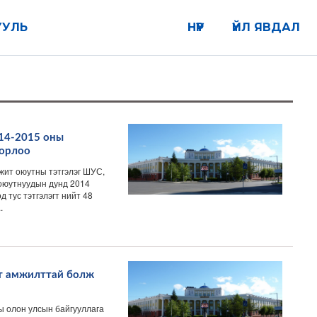
УУЛЬ
НҮҮР
ҮЙЛ ЯВДАЛ
14-2015 оны
дорлоо
жит оюутны тэтгэлэг ШУС,
оюутнуудын дунд 2014
 тус тэтгэлэгт нийт 48
.
лт амжилттай болж
ы олон улсын байгууллага