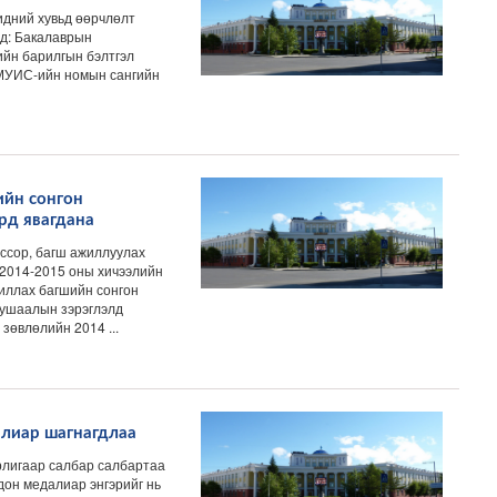
идний хувьд өөрчлөлт
нд: Бакалаврын
ийн барилгын бэлтгэл
. МУИС-ийн номын сангийн
ийн сонгон
рд явагдана
сор, багш ажиллуулах
 2014-2015 оны хичээлийн
иллах багшийн сонгон
тушаалын зэрэглэлд
зөвлөлийн 2014 ...
лиар шагнагдлаа
рлигаар салбар салбартаа
дон медалиар энгэрийг нь