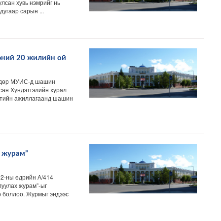
лсан хувь нэмрийг нь
угаар сарын ...
ний 20 жилийн ой
 өдөр МУИС-д шашин
сан Хүндэтгэлийн хурал
лтийн ажиллагаанд шашин
 журам”
2-ны өдрийн А/414
уулах журам”-ыг
 боллоо. Журмыг эндээс