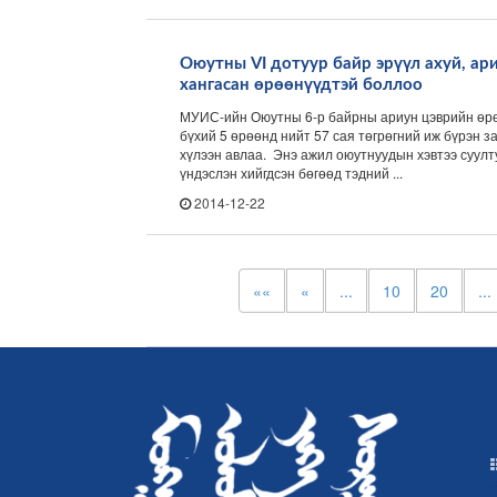
Оюутны VI дотуур байр эрүүл ахуй, ар
хангасан өрөөнүүдтэй боллоо
МУИС-ийн Оюутны 6-р байрны ариун цэврийн өрөө
бүхий 5 өрөөнд нийт 57 сая төгрөгний иж бүрэн з
хүлээн авлаа. Энэ ажил оюутнуудын хэвтээ суулт
үндэслэн хийгдсэн бөгөөд тэдний ...
2014-12-22
««
«
...
10
20
...