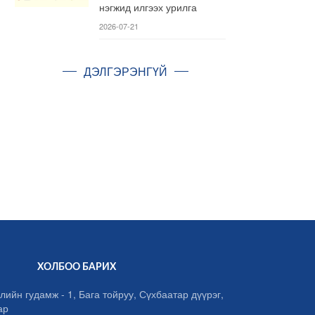
нэгжид илгээх урилга
2026-07-21
ДЭЛГЭРЭНГҮЙ
ХОЛБОО БАРИХ
лийн гудамж - 1, Бага тойруу, Сүхбаатар дүүрэг,
ар