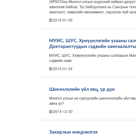
/APSCO/нь Монгол улсын үндэсний хиймэл дагуул
ажиллаж байгаа. Тус байгууллага нь Сансрын тех
ажиглалт, гамшгийн менежмнет, хүрээлэн буй орчи
2015-01-05
МУИС, ШУС, Хүмүүнлэгийн ухааны сал
Докторантуудын сэдвийн хамгаалалты
МУИС, ШУС, Хүмүүнлэгийн ухааны салбарын Маг
сэдвийн хамг
2015-01-04
Шинэчлэлийн үйл явц, үр дүн
Монгол улсын их сургуулийн шинэчлэлийн үйл явц
авна уу?
2014-12-30
Захирлын мэндчилгээ