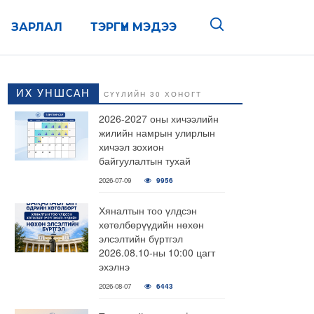
ЗАРЛАЛ
ТЭРГҮҮН МЭДЭЭ
ИХ УНШСАН
СҮҮЛИЙН 30 ХОНОГТ
2026-2027 оны хичээлийн
жилийн намрын улирлын
хичээл зохион
байгуулалтын тухай
2026-07-09
9956
Хяналтын тоо үлдсэн
хөтөлбөрүүдийн нөхөн
элсэлтийн бүртгэл
2026.08.10-ны 10:00 цагт
эхэлнэ
2026-08-07
6443