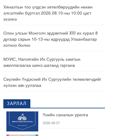
Хяналтын тоо үлдсэн хөтөлбөрүүдийн нөхөн
элсэлтийн бүртгэл 2026.08.10-ны 10:00 цагт
эхэлнэ
Олон улсын Монголч эрдэмтний XIII их хурал 8
дугаар сарын 10-13-ны өдрүүдэд Улаанбаатар
хотноо болно
МУИС, Нагоягийн Их Сургууль хамтын
ажиллагаагаа шинэ шатанд гаргана
Сөүлийн Үндэсний Их Сургуулийн төлөөлөгчдийг
хүлээн авч уулзлаа
ЗАРЛАЛ
Үнийн саналын урилга
2026-08-07