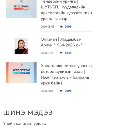
Тендерийн урилга |
ШУТУБП, Нүүдэлчдийн
археологийн хүрээлэнгийн
урсгал засвар
2026-08-03
5096
Эмгэнэл | Жадамбын
Ариун /1964-2026 он/
2026-07-20
4549
Хяналт шинжилгээ үнэлгээ,
дотоод аудитын газар |
Нээлттэй ажлын байранд
урьж байна
2026-08-03
2628
ШИНЭ МЭДЭЭ
Үнийн саналын урилга