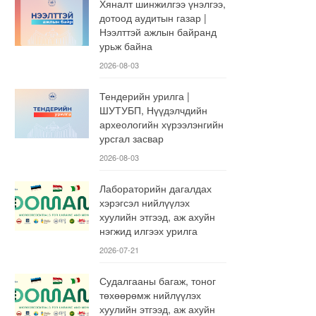
Хяналт шинжилгээ үнэлгээ,
дотоод аудитын газар |
Нээлттэй ажлын байранд
урьж байна
2026-08-03
Тендерийн урилга |
ШУТУБП, Нүүдэлчдийн
археологийн хүрээлэнгийн
урсгал засвар
2026-08-03
Лабораторийн дагалдах
хэрэгсэл нийлүүлэх
хуулийн этгээд, аж ахуйн
нэгжид илгээх урилга
2026-07-21
Судалгааны багаж, тоног
төхөөрөмж нийлүүлэх
хуулийн этгээд, аж ахуйн