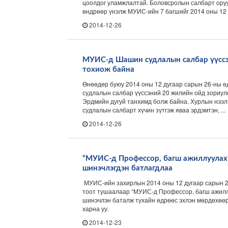
цоолдог уламжлалтай. Боловсролын салбарт оруу
өндрөөр үнэлж МУИС-ийн 7 багшийг 2014 оны 12 д
2014-12-26
МУИС-д Шашин судлалын салбар үүссэ
тохиож байна
Өнөөдөр буюу 2014 оны 12 дугаар сарын 26-ны
судлалын салбар үүссэний 20 жилийн ойд зориул
Эрдмийн дугуй танхимд болж байна. Хурлын нээ
судлалын салбарт хүчин зүтгэж яваа эрдэмтэн, ...
2014-12-26
“МУИС-д Профессор, багш ажиллуулах
шинэчлэгдэн батлагдлаа
МУИС-ийн захирлын 2014 оны 12 дугаар сарын 2
тоот тушаалаар “МУИС-д Профессор, багш ажилл
шинэчлэн баталж тухайн өдрөөс эхлэн мөрдөхөөр
харна уу.
2014-12-23