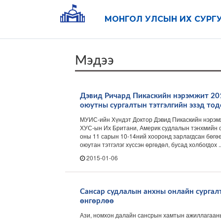
МОНГОЛ УЛСЫН ИХ СУРГ
Мэдээ
Дэвид Ричард Пикаскийн нэрэмжит 20
оюутны сургалтын тэтгэлгийн эзэд то
МУИС-ийн Хүндэт Доктор Дэвид Пикаскийн нэрэм
ХУС-ын Их Британи, Америк судлалын тэнхмийн 
оны 11 сарын 10-14ний хооронд зарлагдсан бөгөөд
оюутан тэтгэлэг хүссэн өргөдөл, бусад холбогдох ..
2015-01-06
Сансар судлалын анхны онлайн сурга
өнгөрлөө
Ази, номхон далайн сансрын хамтын ажиллагаан