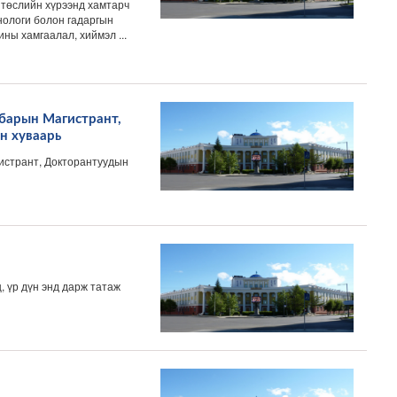
 төслийн хүрээнд хамтарч
нологи болон гадаргын
ны хамгаалал, хиймэл ...
барын Магистрант,
н хуваарь
истрант, Докторантуудын
, үр дүн энд дарж татаж