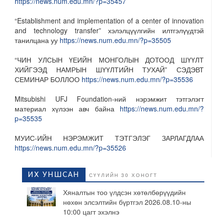
https://news.num.edu.mn/?p=35457
“Establishment and implementation of a center of innovation
and technology transfer” хэлэлцүүлгийн илтгэлүүдтэй
танилцана уу
https://news.num.edu.mn/?p=35505
“ЧИН УЛСЫН ҮЕИЙН МОНГОЛЫН ДОТООД ШҮҮЛТ
ХИЙГЭЭД НАМРЫН ШҮҮЛТИЙН ТУХАЙ” СЭДЭВТ
СЕМИНАР БОЛЛОО
https://news.num.edu.mn/?p=35536
Mitsubishi UFJ Foundation-ний нэрэмжит тэтгэлэгт
материал хүлээн авч байна
https://news.num.edu.mn/?
p=35535
МУИС-ИЙН НЭРЭМЖИТ ТЭТГЭЛЭГ ЗАРЛАГДЛАА
https://news.num.edu.mn/?p=35526
ИХ УНШСАН
СҮҮЛИЙН 30 ХОНОГТ
Хяналтын тоо үлдсэн хөтөлбөрүүдийн
нөхөн элсэлтийн бүртгэл 2026.08.10-ны
10:00 цагт эхэлнэ