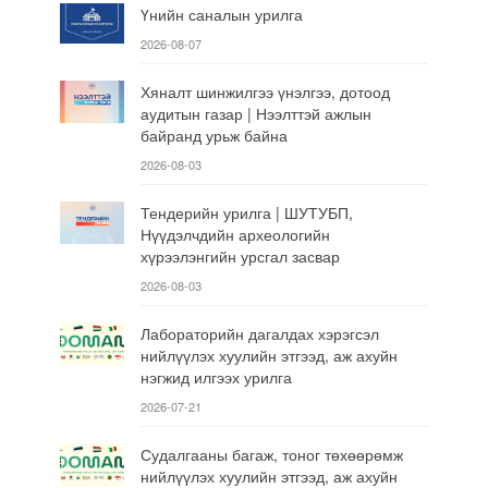
Үнийн саналын урилга
2026-08-07
Хяналт шинжилгээ үнэлгээ, дотоод
аудитын газар | Нээлттэй ажлын
байранд урьж байна
2026-08-03
Тендерийн урилга | ШУТУБП,
Нүүдэлчдийн археологийн
хүрээлэнгийн урсгал засвар
2026-08-03
Лабораторийн дагалдах хэрэгсэл
нийлүүлэх хуулийн этгээд, аж ахуйн
нэгжид илгээх урилга
2026-07-21
Судалгааны багаж, тоног төхөөрөмж
нийлүүлэх хуулийн этгээд, аж ахуйн