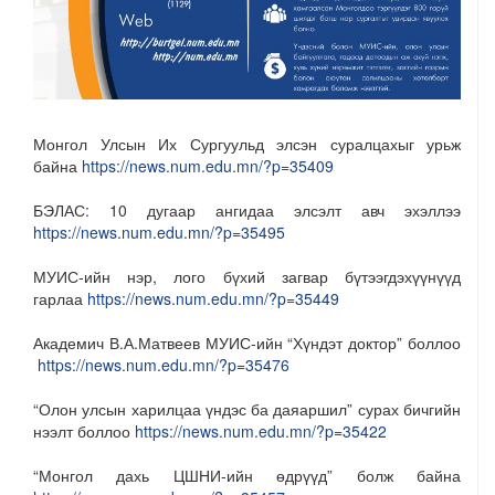
Монгол Улсын Их Сургуульд элсэн суралцахыг урьж
байна
https://news.num.edu.mn/?p=35409
БЭЛАС: 10 дугаар ангидаа элсэлт авч эхэллээ
https://news.num.edu.mn/?p=35495
МУИС-ийн нэр, лого бүхий загвар бүтээгдэхүүнүүд
гарлаа
https://news.num.edu.mn/?p=35449
Академич В.А.Матвеев МУИС-ийн “Хүндэт доктор” боллоо
https://news.num.edu.mn/?p=35476
“Олон улсын харилцаа үндэс ба даяаршил” сурах бичгийн
нээлт боллоо
https://news.num.edu.mn/?p=35422
“Монгол дахь ЦШНИ-ийн өдрүүд” болж байна