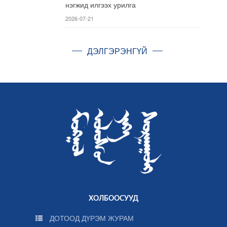
нэгжид илгээх урилга
2026-07-21
ДЭЛГЭРЭНГҮЙ
ХОЛБООСУУД
ДОТООД ДҮРЭМ ЖУРАМ