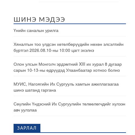
ШИНЭ МЭДЭЭ
Үнийн саналын урилга
Хяналтын тоо үлдсэн хөтөлбөрүүдийн нөхөн элсэлтийн
бүртгэл 2026.08.10-ны 10:00 цагт эхэлнэ
Олон улсын Монголч эрдэмтний XIII их хурал 8 дугаар
сарын 10-13-ны өдрүүдэд Улаанбаатар хотноо болно
МУИС, Нагоягийн Их Сургууль хамтын ажиллагаагаа
шинэ шатанд гаргана
Сөүлийн Үндэсний Их Сургуулийн төлөөлөгчдийг хүлээн
авч уулзлаа
ЗАРЛАЛ