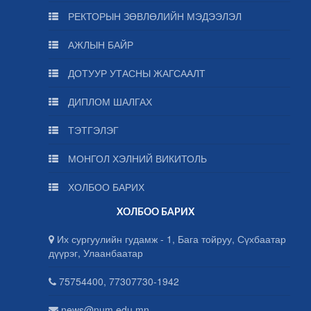
РЕКТОРЫН ЗӨВЛӨЛИЙН МЭДЭЭЛЭЛ
АЖЛЫН БАЙР
ДОТУУР УТАСНЫ ЖАГСААЛТ
ДИПЛОМ ШАЛГАХ
ТЭТГЭЛЭГ
МОНГОЛ ХЭЛНИЙ ВИКИТОЛЬ
ХОЛБОО БАРИХ
ХОЛБОО БАРИХ
Их сургуулийн гудамж - 1, Бага тойруу, Сүхбаатар
дүүрэг, Улаанбаатар
75754400, 77307730-1942
news@num.edu.mn