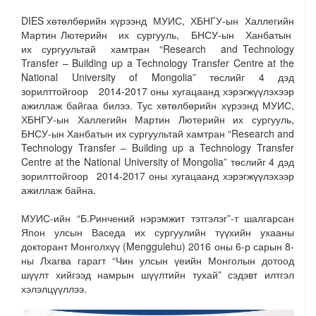
DIES хөтөлбөрийн хүрээнд МУИС, ХБНГУ-ын Халлегийн
Мартин Лютерийн их сургууль, БНСУ-ын Ханбатын
их сургуультай хамтран “Research and Technology
Transfer – Building up a Technology Transfer Centre at the
National University of Mongolia” төслийг 4 дэд
зорилттойгоор 2014-2017 оны хугацаанд хэрэгжүүлэхээр
ажиллаж байгаа билээ. Тус хөтөлбөрийн хүрээнд МУИС,
ХБНГУ-ын Халлегийн Мартин Лютерийн их сургууль,
БНСУ-ын Ханбатын их сургуультай хамтран “Research and
Technology Transfer – Building up a Technology Transfer
Centre at the National University of Mongolia” төслийг 4 дэд
зорилттойгоор 2014-2017 оны хугацаанд хэрэгжүүлэхээр
ажиллаж байна.
МУИС-ийн “Б.Ринчений нэрэмжит тэтгэлэг”-т шалгарсан
Япон улсын Васеда их сургуулийн түүхийн ухааны
докторант Монголхүү (Menggulehu) 2016 оны 6-р сарын 8-
ны Лхагва гарагт “Чин улсын үеийн Монголын дотоод
шүүлт хийгээд намрын шүүлтийн тухай” сэдэвт илтгэл
хэлэлцүүллээ.