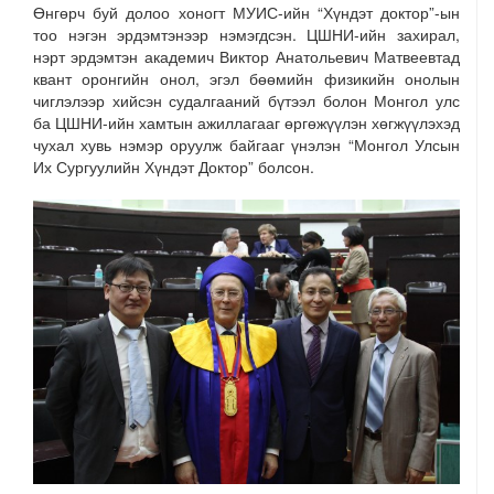
Өнгөрч буй долоо хоногт МУИС-ийн “Хүндэт доктор”-ын
тоо нэгэн эрдэмтэнээр нэмэгдсэн. ЦШНИ-ийн захирал,
нэрт эрдэмтэн академич Виктор Анатольевич Матвеевтад
квант оронгийн онол, эгэл бөөмийн физикийн онолын
чиглэлээр хийсэн судалгааний бүтээл болон Монгол улс
ба ЦШНИ-ийн хамтын ажиллагааг өргөжүүлэн хөгжүүлэхэд
чухал хувь нэмэр оруулж байгааг үнэлэн “Монгол Улсын
Их Сургуулийн Хүндэт Доктор” болсон.