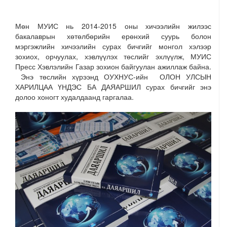
Мөн МУИС нь 2014-2015 оны хичээлийн жилээс
бакалаврын хөтөлбөрийн ерөнхий суурь болон
мэргэжлийн хичээлийн сурах бичгийг монгол хэлээр
зохиох, орчуулах, хэвлүүлэх төслийг эхлүүлж, МУИС
Пресс Хэвлэлийн Газар зохион байгуулан ажиллаж байна.
Энэ төслийн хүрээнд ОУХНУС-ийн ОЛОН УЛСЫН
ХАРИЛЦАА ҮНДЭС БА ДАЯАРШИЛ сурах бичгийг энэ
долоо хоногт худалдаанд гаргалаа.