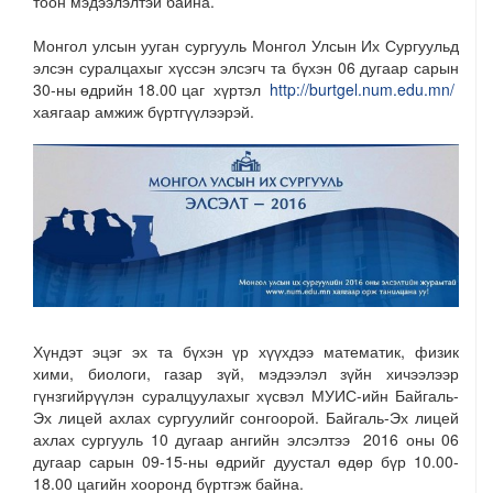
тоон мэдээлэлтэй байна.
Монгол улсын ууган сургууль Монгол Улсын Их Сургуульд
элсэн суралцахыг хүссэн элсэгч та бүхэн 06 дугаар сарын
30-ны өдрийн 18.00 цаг хүртэл
http://burtgel.num.edu.mn/
хаягаар амжиж бүртгүүлээрэй.
Хүндэт эцэг эх та бүхэн үр хүүхдээ математик, физик
хими, биологи, газар зүй, мэдээлэл зүйн хичээлээр
гүнзгийрүүлэн суралцуулахыг хүсвэл МУИС-ийн Байгаль-
Эх лицей ахлах сургуулийг сонгоорой. Байгаль-Эх лицей
ахлах сургууль 10 дугаар ангийн элсэлтээ 2016 оны 06
дугаар сарын 09-15-ны өдрийг дуустал өдөр бүр 10.00-
18.00 цагийн хооронд бүртгэж байна.