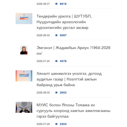
2026-08-07
8619
Тендерийн урилга | ШУТУБП,
Нүүдэлчдийн археологийн
хүрээлэнгийн урсгал засвар
2026-08-03
5097
Эмгэнэл | Жадамбын Ариун /1964-2026
он/
2026-07-20
4576
Хяналт шинжилгээ үнэлгээ, дотоод
аудитын газар | Нээлттэй ажлын
байранд урьж байна
2026-08-03
2653
МУИС болон Японы Тояама их
сургууль хооронд хамтын ажиллагааны
гэрээ байгууллаа
2026-07-29
2204