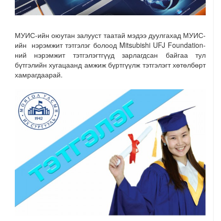
МУИС-ийн оюутан залууст таатай мэдээ дуулгахад МУИС-
ийн нэрэмжит тэтгэлэг болоод Mitsubishi UFJ Foundation-
ний нэрэмжит тэтгэлэгтгүүд зарлагдсан байгаа тул
бүтгэлийн хугацаанд амжиж бүртгүүлж тэтгэлэгт хөтөлбөрт
хамрагдаарай.