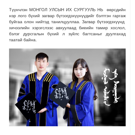
Түүнчлэн МОНГОЛ УЛСЫН ИХ СУРГУУЛЬ НЬ өөрсдийн
нэр лого бүхий загвар бүтээгдэхүүнүүдийг бэлтгэн гаргаж
буйгаа олон нийтэд танилцууллаа. Загвар бүтээгдэхүүнд
хичээлийн хэрэгслээс авхуулаад биеийн тамир хослол,
бэлэг дурсгалын бүхий л зүйлс багтсаныг дуулгахад
таатай байна.