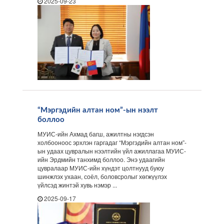
2025-09-23
“Мэргэдийн алтан ном”-ын нээлт
боллоо
МУИС-ийн Ахмад багш, ажилтны нэгдсэн
холбооноос эрхлэн гаргадаг “Мэргэдийн алтан ном”-
ын удаах цувралын нээлтийн үйл ажиллагаа МУИС-
ийн Эрдмийн танхимд боллоо. Энэ удаагийн
цувралаар МУИС-ийн хүндэт цолтнууд буюу
шинжлэх ухаан, соёл, боловсролыг хөгжүүлэх
үйлсэд жинтэй хувь нэмэр ...
2025-09-17