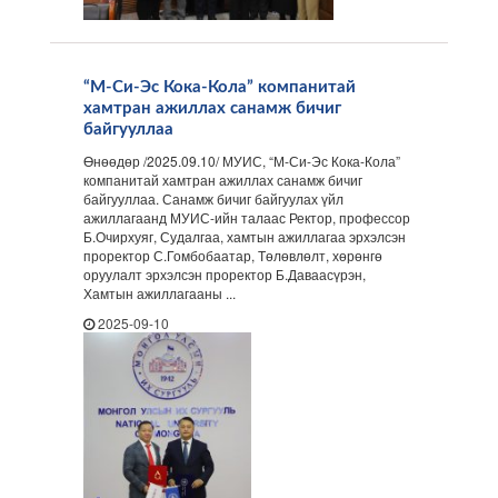
“М-Си-Эс Кока-Кола” компанитай
хамтран ажиллах санамж бичиг
байгууллаа
Өнөөдөр /2025.09.10/ МУИС, “М-Си-Эс Кока-Кола”
компанитай хамтран ажиллах санамж бичиг
байгууллаа. Санамж бичиг байгуулах үйл
ажиллагаанд МУИС-ийн талаас Ректор, профессор
Б.Очирхуяг, Судалгаа, хамтын ажиллагаа эрхэлсэн
проректор С.Гомбобаатар, Төлөвлөлт, хөрөнгө
оруулалт эрхэлсэн проректор Б.Даваасүрэн,
Хамтын ажиллагааны ...
2025-09-10