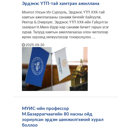
Эрдэнэс ҮТП-тай хамтран ажиллана
Монгол Улсын Их Сургууль, Эрдэнэс ҮТП ХХК-тай
хамтын ажиллагааны санамж бичгийг байгуулж,
Ректор Б.Очирхуяг, Эрдэнэс ҮТП ХХК-ийн Гүйцэтгэх
захирал Н.Мөнх-Идэр нар санамж бичигт гарын үсэг
зурав. Талууд хамтын ажиллагаагаа олон чиглэлээр
өргөн хүрээнд хөгжүүлэхээр тохиролцлоо. ...
2025-09-30
МУИС-ийн профессор
М.Базаррагчаагийн 80 насны ойд
зориулсан эрдэм шинжилгээний хурал
боллоо