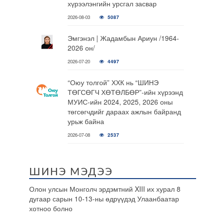
хүрээлэнгийн урсгал засвар
2026-08-03
5087
Эмгэнэл | Жадамбын Ариун /1964-
2026 он/
2026-07-20
4497
“Оюу толгой” ХХК нь “ШИНЭ
ТӨГСӨГЧ ХӨТӨЛБӨР”-ийн хүрээнд
МУИС-ийн 2024, 2025, 2026 оны
төгсөгчдийг дараах ажлын байранд
урьж байна
2026-07-08
2537
ШИНЭ МЭДЭЭ
Олон улсын Монголч эрдэмтний XIII их хурал 8
дугаар сарын 10-13-ны өдрүүдэд Улаанбаатар
хотноо болно