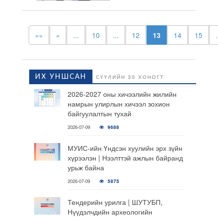
««
«
...
10
...
12
13
14
15
.
ИХ УНШСАН
СҮҮЛИЙН 30 ХОНОГТ
2026-2027 оны хичээлийн жилийн
намрын улирлын хичээл зохион
байгуулалтын тухай
2026-07-09
9688
МУИС-ийн Үндсэн хуулийн эрх зүйн
хүрээлэн | Нээлттэй ажлын байранд
урьж байна
2026-07-09
5875
Тендерийн урилга | ШУТУБП,
Нүүдэлчдийн археологийн