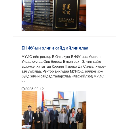
БНФУ-ын элчин сайд айлчиллаа
МУИС-ийн ректор Б.Очирхуяг БНФУ-аас Монгол
Улсад суугаа Онц бөгөөд Бүрэн эрхт Элчин сайд
эрхэмсэг хатагтай Коринн Пэрера Да Силваг хүлээн
авч уулзлаа. Ректор анх удаа МУИС-д зочлон ирж
буйд элчин сайдад талархлаа илэрхийлээд МУИС
нь ...
2025-09-12