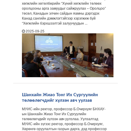
хөгжлийн хөтөлбөрийн “Хүний хөгжлийн төлөөх
оролцооны арга замуудыг сайжруулах – Оролцоо”
төсөл, Канадын элчин сайдын яамны дэргэдэх
Канад сангийн дэмжлэгтэйгээр хэрэгжиж буй
“Хөгжлийн бэрхшээлтэй залуучуудын ...
2025-09-25
Шанхайн Жиао Тонг Их Сургуулийн
төлөөлөгчдийг хүлээн авч уулзав
МУИС-ийн ректор, профессор Б.Очирхуяг БНХАУ-
ын Шанхайн Жиао Тонг Их Сургуулийн
төлөөлөгчдийг хүлээн авч уулзлаа. Уулзалтад
МУИС-ийн зүгээс ректор, профессор Б.Очирхуяг,
Хөрөнгө оруулалтын газрын дарга, дэд профессор