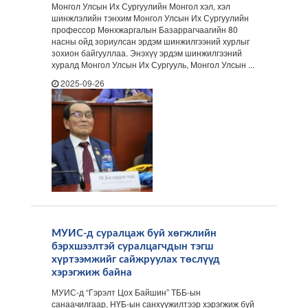
Монгол Улсын Их Сургуулийн Монгол хэл, хэл
шинжлэлийн тэнхим Монгол Улсын Их Сургуулийн
профессор Мөнхжаргалын Базаррагчаагийн 80
насны ойд зориулсан эрдэм шинжилгээний хурлыг
зохион байгууллаа. Энэхүү эрдэм шинжилгээний
хуралд Монгол Улсын Их Сургууль, Монгол Улсын ...
2025-09-26
МУИС-д суралцаж буй хөгжлийн
бэрхшээлтэй суралцагчдын тэгш
хүртээмжийг сайжруулах төслүүд
хэрэгжиж байна
МУИС-д “Гэрэлт Цох Байшин” ТББ-ын
санаачилгаар, НҮБ-ын санхүүжилтээр хэрэгжиж буй