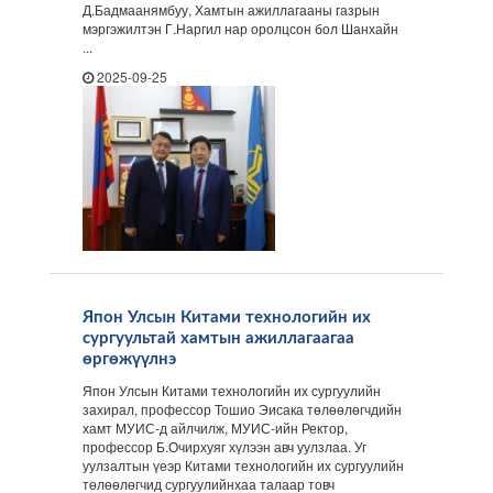
Д.Бадмаанямбуу, Хамтын ажиллагааны газрын
мэргэжилтэн Г.Наргил нар оролцсон бол Шанхайн
...
2025-09-25
Япон Улсын Китами технологийн их
сургуультай хамтын ажиллагаагаа
өргөжүүлнэ
Япон Улсын Китами технологийн их сургуулийн
захирал, профессор Тошио Эисака төлөөлөгчдийн
хамт МУИС-д айлчилж, МУИС-ийн Ректор,
профессор Б.Очирхуяг хүлээн авч уулзлаа. Уг
уулзалтын үеэр Китами технологийн их сургуулийн
төлөөлөгчид сургуулийнхаа талаар товч