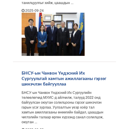
танилцуулгыг хийж, цаашдын ...
2025-09-24
БНСУ-ын Чанвон Үндэсний Их
Сургуультай хамтын ажиллагааны гэрээг
шинэчлэн байгууллаа
БНСУ-ын Чанвон Үндэсний Их Сургуулийн
төлөөлөгчид МУИС-д айлчилж, талууд 2022 онд
байгуулсан оюутан солилцооны гэрээг шинэчлэн
гарын үсэг зурлаа. Уулзалтын үеэр хоёр тал
хамтын ажиллагааны өнөөгийн байдал, цаашдын
чиглэлийн талаар өргөн хүрээнд санал солилцож,
оюутан ...