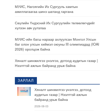
МУИС, Нагоягийн Их Сургууль хамтын
ажиллагаагаа шинэ шатанд гаргана
Сөүлийн Үндэсний Их Сургуулийн төлөөлөгчдийг
хүлээн авч уулзлаа
МУИС-ийн багш нараар ахлуулсан Монгол Улсын
баг олон улсын хиймэл оюуны III олимпиадад (IOAI
2026) оролцож байна
Хяналт шинжилгээ үнэлгээ, дотоод аудитын газар |
Нээлттэй ажлын байранд урьж байна
ЗАРЛАЛ
Хяналт шинжилгээ үнэлгээ, дотоод
аудитын газар | Нээлттэй ажлын
байранд урьж байна
2026-08-03