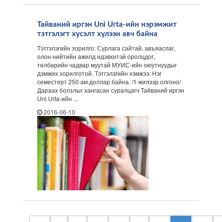
Тайваний иргэн Uni Urta-ийн нэрэмжит
тэтгэлэгт хүсэлт хүлээн авч байна
Тэтгэлэгийн зорилго: Сурлага сайтай, авъяаслаг,
олон нийтийн ажилд идэвхитэй оролцдог,
төлбөрийн чадвар муутай МУИС-ийн оюутнуудыг
дэмжих зорилготой. Тэтгэлэгийн хэмжээ: Нэг
семестерт 250 ам.доллар байна. /1 жилээр олгоно/
Дараах болзлыг хангасан суралцагч Тайваний иргэн
Uni Urta-ийн ...
2016-06-10