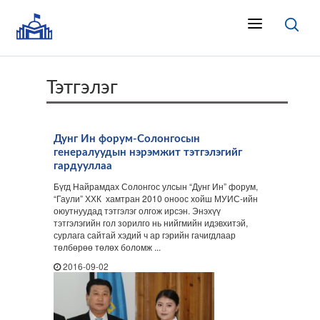
Тэтгэлэг
Дунг Ин форум-Солонгосын
генералуудын нэрэмжит тэтгэлэгийг
гардууллаа
Бүгд Найрамдах Солонгос улсын “Дунг Ин” форум,
“Гаули” ХХК хамтран 2010 оноос хойш МУИС-ийн
оюутнуудад тэтгэлэг олгож ирсэн. Энэхүү
тэтгэлэгийн гол зорилго нь нийгмийн идэвхитэй,
сурлага сайтай хэдий ч ар гэрийн гачигдлаар
төлбөрөө төлөх боломж ...
2016-09-02