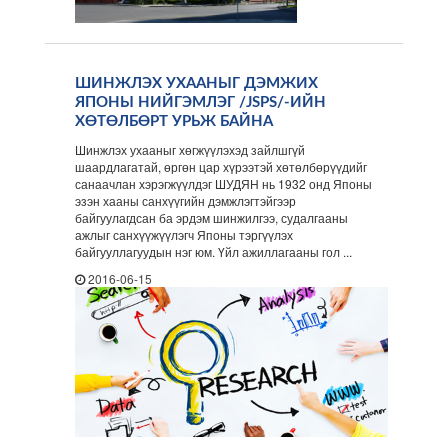
ШИНЖЛЭХ УХААНЫГ ДЭМЖИХ
ЯПОНЫ НИЙГЭМЛЭГ /JSPS/-ИЙН
ХӨТӨЛБӨРТ УРЬЖ БАЙНА
Шинжлэх ухааныг хөгжүүлэхэд зайлшгүй
шаардлагатай, өргөн цар хүрээтэй хөтөлбөрүүдийг
санаачлан хэрэгжүүлдэг ШУДЯН нь 1932 онд Японы
эзэн хааны санхүүгийн дэмжлэгтэйгээр
байгуулагдсан ба эрдэм шинжилгээ, судалгааны
ажлыг санхүүжүүлэгч Японы тэргүүлэх
байгууллагуудын нэг юм. Үйл ажиллагааны гол ...
2016-06-15