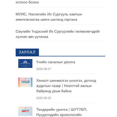
хотноо болно
МУИС, Нагоягийн Их Сургууль хамтын
ажиллагаагаа шинэ шатанд гаргана
Сөүлийн Үндэсний Их Сургуулийн төлөөлөгчдийг
хүлээн авч уулзлаа
ЗАРЛАЛ
Үнийн саналын урилга
2026-08-07
Хяналт шинжилгээ үнэлгээ, дотоод
аудитын газар | Нээлттэй ажлын
байранд урьж байна
2026-08-03
Тендерийн урилга | ШУТУБП,
Нүүдэлчдийн археологийн