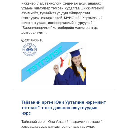
инженерчлэл, технологи, хөдөө аж ахуй, анагаах
ухааны чиглэлээр төгссөн, судалгаа шинжилгээний
ажил хийх, түүнийхээ үр дүнг үйлдвэрлэлд
нэвтрүүлэх сонирхолтой, МУИС-ийн Хэрэглээний
шинжлэх ухаан, инженерчлэлийн сургуулийн
“Биоинженерчлэл” хөтөлбөрийн магистрантур,
докторантурт ...
2016-08-16
Тайваний иргэн Юни Уртагийн нэрэмжит
тэтгэлэг”-т нэр дэвшсэн оюутнуудын
нэрс
Тайваний иргэн Юни Уртагийн нэрэмжит тэтгэлэг”-т
хамрагдах суралцагчдыг сонгон шалгаруулах