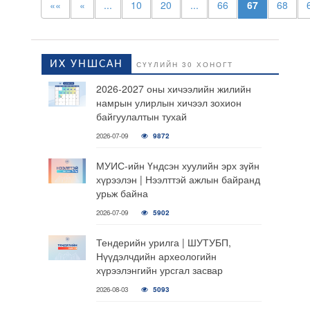
««
«
...
10
20
...
66
67
68
ИХ УНШСАН
СҮҮЛИЙН 30 ХОНОГТ
2026-2027 оны хичээлийн жилийн
намрын улирлын хичээл зохион
байгуулалтын тухай
2026-07-09
9872
МУИС-ийн Үндсэн хуулийн эрх зүйн
хүрээлэн | Нээлттэй ажлын байранд
урьж байна
2026-07-09
5902
Тендерийн урилга | ШУТУБП,
Нүүдэлчдийн археологийн
хүрээлэнгийн урсгал засвар
2026-08-03
5093