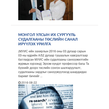
МОНГОЛ УЛСЫН ИХ СУРГУУЛЬ
СУДАЛГААНЫ ТӨСЛИЙН САНАЛ
ИРҮҮЛЭХ УРИЛГА
(МУИС-ийн захирлын 2016 оны 03 дугаар сарын
03-ны өдрийн А/52 дугаар тушаалын хавсралтаар
батлагдсан МУИС-ийн судалгааны санхүүжилтийн
журмын хүрээнд) Эрхэм хүндэт профессор багш Та
бүхнийг доорх төслийн сонгон шалгаруулалт,
судалгааны зардлыг санхүүжүүлэхэд шаардагдах
баримт бичгийг ...
2016-08-22