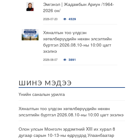
Эмгэнэл | Жадамбын Ариун /1964-
2026 он/
2026-07-20
4529
Хяналтын тоо үлдсэн
хөтөлбөрүүдийн нөхөн элсэлтийн
бүртгэл 2026.08.10-ны 10:00 цагт
эхэлнэ
2026-08-07
3891
ШИНЭ МЭДЭЭ
Үнийн саналын урилга
Хяналтын тоо үлдсэн хөтөлбөрүүдийн нөхөн
элсэлтийн бүртгэл 2026.08.10-ны 10:00 цагт эхэлнэ
Олон улсын Монголч эрдэмтний XIII их хурал 8
дугаар сарын 10-13-ны өдрүүдэд Улаанбаатар