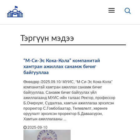
Тэргүүн мэдээ
“М-Си-Эс Кока-Кола” компанитай
хамтран ажиллах санамж бичиг
байгууллаа
Өнөөдөр /2025.09.10/ МУИС, “М-Си-Эс Кока-Кола”
компанитай хамтран ажиллах санамж бичиг
байгууллаа. Санамж бичиг байгуулах үйл
ажиллагаанд МУИС-ийн талаас Ректор, профессор
Б.Очирхуяг, Судалгаа, хамтын ажиллагаа эрхэлсэн
проректор С.Гомбобаатар, Төлөвлөлт, хөрөнгө
оруулалт эрхэлсэн проректор Б.Даваасүрэн,
Хамтын ажиллагааны ...
2025-09-10