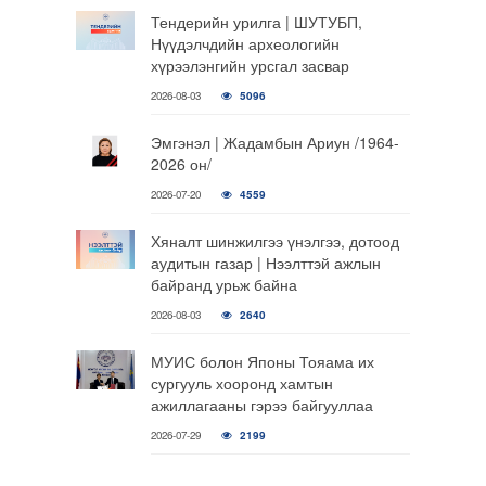
Тендерийн урилга | ШУТУБП,
Нүүдэлчдийн археологийн
хүрээлэнгийн урсгал засвар
2026-08-03
5096
Эмгэнэл | Жадамбын Ариун /1964-
2026 он/
2026-07-20
4559
Хяналт шинжилгээ үнэлгээ, дотоод
аудитын газар | Нээлттэй ажлын
байранд урьж байна
2026-08-03
2640
МУИС болон Японы Тояама их
сургууль хооронд хамтын
ажиллагааны гэрээ байгууллаа
2026-07-29
2199