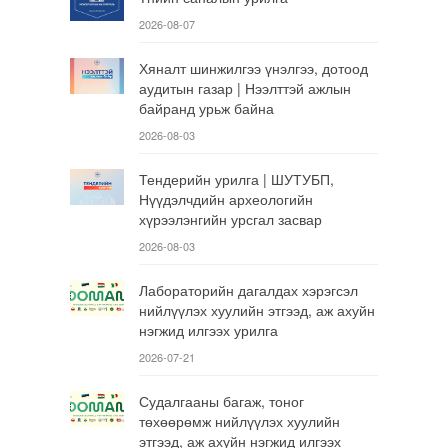
2026-08-07
Хяналт шинжилгээ үнэлгээ, дотоод
аудитын газар | Нээлттэй ажлын
байранд урьж байна
2026-08-03
Тендерийн урилга | ШУТУБП,
Нүүдэлчдийн археологийн
хүрээлэнгийн урсгал засвар
2026-08-03
Лабораторийн дагалдах хэрэгсэл
нийлүүлэх хуулийн этгээд, аж ахуйн
нэгжид илгээх урилга
2026-07-21
Судалгааны багаж, тоног
төхөөрөмж нийлүүлэх хуулийн
этгээд, аж ахуйн нэгжид илгээх