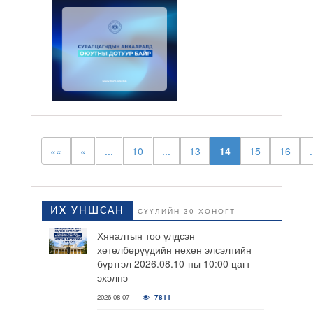
««
«
...
10
...
13
14
15
16
.
ИХ УНШСАН
СҮҮЛИЙН 30 ХОНОГТ
Хяналтын тоо үлдсэн
хөтөлбөрүүдийн нөхөн элсэлтийн
бүртгэл 2026.08.10-ны 10:00 цагт
эхэлнэ
2026-08-07
7811