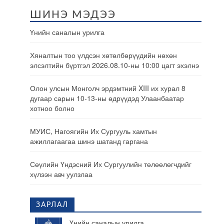
ШИНЭ МЭДЭЭ
Үнийн саналын урилга
Хяналтын тоо үлдсэн хөтөлбөрүүдийн нөхөн
элсэлтийн бүртгэл 2026.08.10-ны 10:00 цагт эхэлнэ
Олон улсын Монголч эрдэмтний XIII их хурал 8
дугаар сарын 10-13-ны өдрүүдэд Улаанбаатар
хотноо болно
МУИС, Нагоягийн Их Сургууль хамтын
ажиллагаагаа шинэ шатанд гаргана
Сөүлийн Үндэсний Их Сургуулийн төлөөлөгчдийг
хүлээн авч уулзлаа
ЗАРЛАЛ
Үнийн саналын урилга