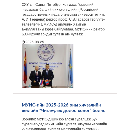
ОХУ-ын Санкт-Петрбург хот дахь Герцений
нэрэмжит багшийн их сургуулийн (Российский
государственный педагогический университет им.
А. И. Герцена) ректор проф. С.В.Тарасов тэргүүтэй
төлөөлөгчид МУИС-д айлчилж Хамтын
ажиллагааны гэрээ байгууллаа. МУИС-ийн ректор
Б.Очирхуяг зочдыг хүлээн авч уулзаж ...
2025-08-25
МУИС-ийн 2025-2026 оны хичээлийн
жилийн “Чиглүүлэх долоо хоног” болно
Зорилго: МУИС-д шинээр элсэн суралцаж буй
суралцагчдад МУИС-ийн сургалт, оюутны хөгжлийн
үйл ажиллагаа, сургалт мэдээллийн системийн