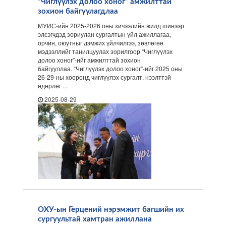
“Чиглүүлэх долоо хоног” амжилттай
зохион байгуулагдлаа
МУИС-ийн 2025-2026 оны хичээлийн жилд шинээр
элсэгчдэд зориулан сургалтын үйл ажиллагаа,
орчин, оюутныг дэмжих үйлчилгээ, зөвлөгөө
мэдээллийг танилцуулах зорилгоор “Чиглүүлэх
долоо хоног”-ийг амжилттай зохион
байгууллаа. “Чиглүүлэх долоо хоног”-ийг 2025 оны
26-29-ны хооронд чиглүүлэх сургалт, нээлттэй
өдөрлөг ...
2025-08-29
ОХУ-ын Герцений нэрэмжит багшийн их
сургуультай хамтран ажиллана