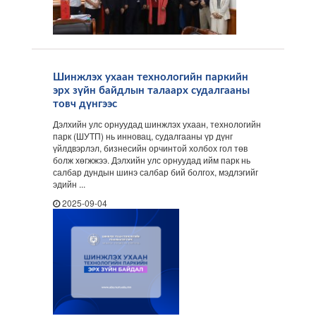
Шинжлэх ухаан технологийн паркийн
эрх зүйн байдлын талаарх судалгааны
товч дүнгээс
Дэлхийн улс орнуудад шинжлэх ухаан, технологийн
парк (ШУТП) нь инновац, судалгааны үр дүнг
үйлдвэрлэл, бизнесийн орчинтой холбох гол төв
болж хөгжжээ. Дэлхийн улс орнуудад ийм парк нь
салбар дундын шинэ салбар бий болгох, мэдлэгийг
эдийн ...
2025-09-04