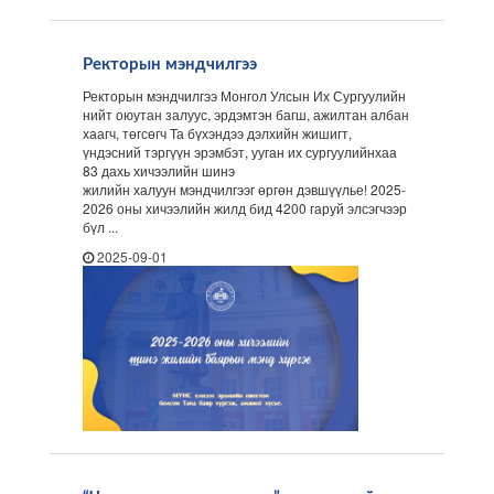
Ректорын мэндчилгээ
Ректорын мэндчилгээ Монгол Улсын Их Сургуулийн
нийт оюутан залуус, эрдэмтэн багш, ажилтан албан
хаагч, төгсөгч Та бүхэндээ дэлхийн жишигт,
үндэсний тэргүүн эрэмбэт, ууган их сургуулийнхаа
83 дахь хичээлийн шинэ
жилийн халуун мэндчилгээг өргөн дэвшүүлье! 2025-
2026 оны хичээлийн жилд бид 4200 гаруй элсэгчээр
бүл ...
2025-09-01