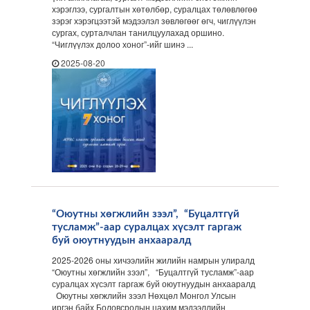
хэрэглээ, сургалтын хөтөлбөр, суралцах төлөвлөгөө
зэрэг хэрэгцээтэй мэдээлэл зөвлөгөөг өгч, чиглүүлэн
сургах, сурталчлан танилцуулахад оршино.
“Чиглүүлэх долоо хоног”-ийг шинэ ...
2025-08-20
“Оюутны хөгжлийн зээл”, “Буцалтгүй
тусламж”-аар суралцах хүсэлт гаргаж
буй оюутнуудын анхааралд
2025-2026 оны хичээлийн жилийн намрын улиралд
“Оюутны хөгжлийн зээл”, “Буцалтгүй тусламж”-аар
суралцах хүсэлт гаргаж буй оюутнуудын анхааралд
Оюутны хөгжлийн зээл Нөхцөл Монгол Улсын
иргэн байх Боловсролын цахим мэдээллийн