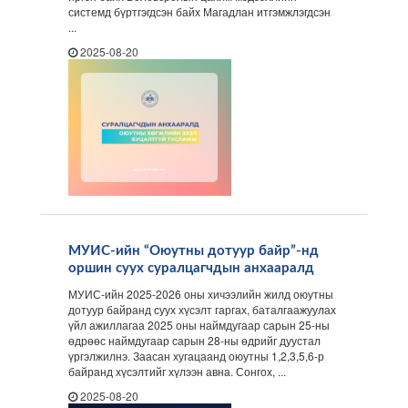
системд бүртгэгдсэн байх Магадлан итгэмжлэгдсэн
...
2025-08-20
МУИС-ийн “Оюутны дотуур байр”-нд
оршин суух суралцагчдын анхааралд
МУИС-ийн 2025-2026 оны хичээлийн жилд оюутны
дотуур байранд суух хүсэлт гаргах, баталгаажуулах
үйл ажиллагаа 2025 оны наймдугаар сарын 25-ны
өдрөөс наймдугаар сарын 28-ны өдрийг дуустал
үргэлжилнэ. Заасан хугацаанд оюутны 1,2,3,5,6-р
байранд хүсэлтийг хүлээн авна. Сонгох, ...
2025-08-20