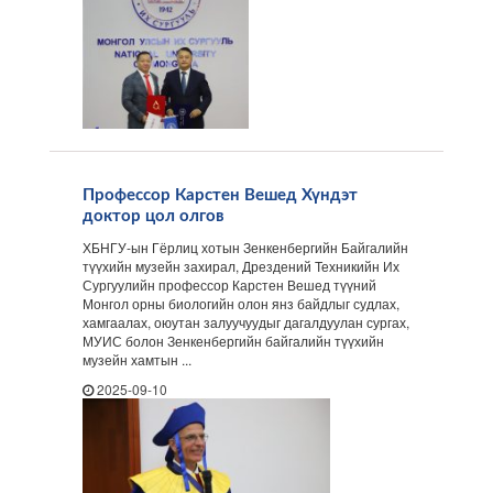
Профессор Карстен Вешед Хүндэт
доктор цол олгов
ХБНГУ-ын Гёрлиц хотын Зенкенбергийн Байгалийн
түүхийн музейн захирал, Дрездений Техникийн Их
Сургуулийн профессор Карстен Вешед түүний
Монгол орны биологийн олон янз байдлыг судлах,
хамгаалах, оюутан залуучуудыг дагалдуулан сургах,
МУИС болон Зенкенбергийн байгалийн түүхийн
музейн хамтын ...
2025-09-10