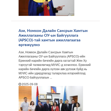
Ази, Номхон Далайн Сансрын Хамтын
Ажиллагааны ОУ-ын Байгууллага
(APSCO)-тай хамтын ажиллагаагаа
өргөжүүлнэ
Ази, Номхон Далайн Сансрын Хамтын
Ажиллагааны ОУ-ын Байгууллага (APSCO)-ийн
Ерөнхий нарийн бичгийн дарга хатагтай Жян Ху
тэргүүтэй төлөөлөгчид МУИС-д зочиллоо. Ерөнхий
нарийн бичгийн дарга хүлээн авч уулзаж буйд нь
МУИС-ийн удирдлагад талархлаа илэрхийлээд
APSCO байгууллагын ...
2025-09-08