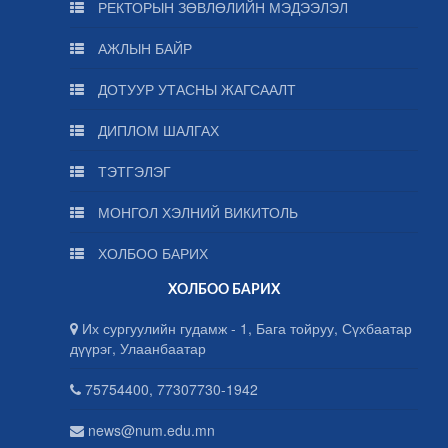
РЕКТОРЫН ЗӨВЛӨЛИЙН МЭДЭЭЛЭЛ
АЖЛЫН БАЙР
ДОТУУР УТАСНЫ ЖАГСААЛТ
ДИПЛОМ ШАЛГАХ
ТЭТГЭЛЭГ
МОНГОЛ ХЭЛНИЙ ВИКИТОЛЬ
ХОЛБОО БАРИХ
ХОЛБОО БАРИХ
Их сургуулийн гудамж - 1, Бага тойруу, Сүхбаатар
дүүрэг, Улаанбаатар
75754400, 77307730-1942
news@num.edu.mn